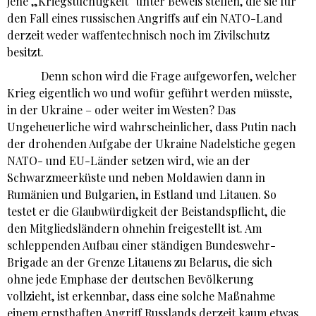
jene „Kriegstüchtigkeit“ unter Beweis stellen, die sie für
den Fall eines russischen Angriffs auf ein NATO-Land
derzeit weder waffentechnisch noch im Zivilschutz
besitzt.
Denn schon wird die Frage aufgeworfen, welcher
Krieg eigentlich wo und wofür geführt werden müsste,
in der Ukraine – oder weiter im Westen? Das
Ungeheuerliche wird wahrscheinlicher, dass Putin nach
der drohenden Aufgabe der Ukraine Nadelstiche gegen
NATO- und EU-Länder setzen wird, wie an der
Schwarzmeerküste und neben Moldawien dann in
Rumänien und Bulgarien, in Estland und Litauen. So
testet er die Glaubwürdigkeit der Beistandspflicht, die
den Mitgliedsländern ohnehin freigestellt ist. Am
schleppenden Aufbau einer ständigen Bundeswehr-
Brigade an der Grenze Litauens zu Belarus, die sich
ohne jede Emphase der deutschen Bevölkerung
vollzieht, ist erkennbar, dass eine solche Maßnahme
einem ernsthaften Angriff Russlands derzeit kaum etwas