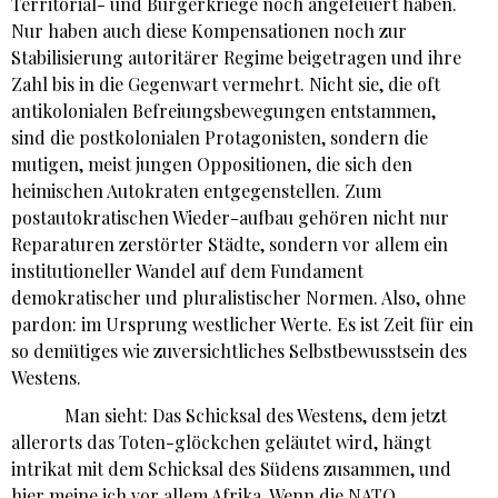
Territorial- und Bürgerkriege noch angefeuert haben.
Nur haben auch diese Kompensationen noch zur
Stabilisierung autoritärer Regime beigetragen und ihre
Zahl bis in die Gegenwart vermehrt. Nicht sie, die oft
antikolonialen Befreiungsbewegungen entstammen,
sind die postkolonialen Protagonisten, sondern die
mutigen, meist jungen Oppositionen, die sich den
heimischen Autokraten entgegenstellen. Zum
postautokratischen Wieder-aufbau gehören nicht nur
Reparaturen zerstörter Städte, sondern vor allem ein
institutioneller Wandel auf dem Fundament
demokratischer und pluralistischer Normen. Also, ohne
pardon: im Ursprung westlicher Werte. Es ist Zeit für ein
so demütiges wie zuversichtliches Selbstbewusstsein des
Westens.
Man sieht: Das Schicksal des Westens, dem jetzt
allerorts das Toten-glöckchen geläutet wird, hängt
intrikat mit dem Schicksal des Südens zusammen, und
hier meine ich vor allem Afrika. Wenn die NATO