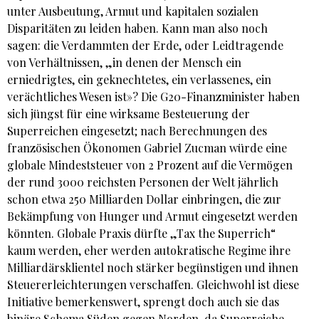
unter Ausbeutung, Armut und kapitalen sozialen
Disparitäten zu leiden haben. Kann man also noch
sagen: die Verdammten der Erde, oder Leidtragende
von Verhältnissen, „in denen der Mensch ein
erniedrigtes, ein geknechtetes, ein verlassenes, ein
verächtliches Wesen ist»? Die G20-Finanzminister haben
sich jüngst für eine wirksame Besteuerung der
Superreichen eingesetzt; nach Berechnungen des
französischen Ökonomen Gabriel Zucman würde eine
globale Mindeststeuer von 2 Prozent auf die Vermögen
der rund 3000 reichsten Personen der Welt jährlich
schon etwa 250 Milliarden Dollar einbringen, die zur
Bekämpfung von Hunger und Armut eingesetzt werden
könnten. Globale Praxis dürfte „Tax the Superrich“
kaum werden, eher werden autokratische Regime ihre
Milliardärsklientel noch stärker begünstigen und ihnen
Steuererleichterungen verschaffen. Gleichwohl ist diese
Initiative bemerkenswert, sprengt doch auch sie das
binäre Schema Süden gegen Norden, da Superreiche