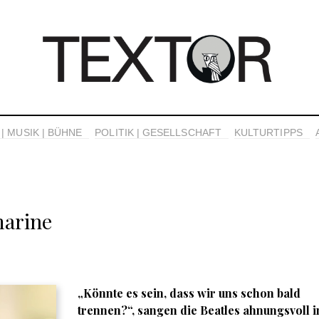
| MUSIK | BÜHNE
POLITIK | GESELLSCHAFT
KULTURTIPPS
marine
„Könnte es sein, dass wir uns schon bald
trennen?“, sangen die Beatles ahnungsvoll i