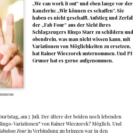
„We can work it out“ und eben lange vor der
Kanzlerin: „Wir können es schaffen“. Sie
haben es nicht geschafft. Aufstieg und Zerfal
der „Fab Four“ aus der Sicht ihres
Schlagzeugers Ringo Starr zu schildern un
obendrein, was man nicht wissen kann, mit
Variationen von Möglichkeiten zu ersetzen,
hat Rainer Wieczorek unternommen. Und P
Gruner hat es gerne aufgenommen.
 Commons
burtstag, am 7. Juli. Der ältere der beiden noch lebenden
 „Ringo-Variationen“ von Rainer Wieczorek? Möglich. Und
Fabulous Four
in Verbindung zu bringen war in den