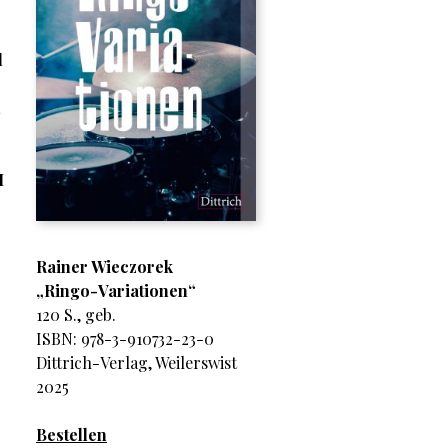
l
d
H
Rainer Wieczorek
„Ringo-Variationen“
120 S., geb.
ISBN: 978-3-910732-23-0
Dittrich-Verlag, Weilerswist
2025
Bestellen