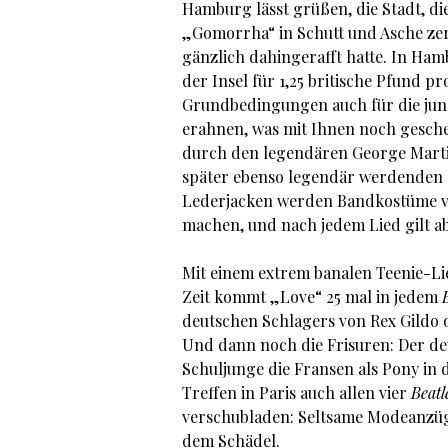
Hamburg lässt grüßen, die Stadt, di
„Gomorrha“ in Schutt und Asche ze
gänzlich dahingerafft hatte. In Ha
der Insel für 1,25 britische Pfund p
Grundbedingungen auch für die ju
erahnen, was mit Ihnen noch gesch
durch den legendären George Martin
später ebenso legendär werdenden 
Lederjacken werden Bandkostüme ver
machen, und nach jedem Lied gilt ab
Mit einem extrem banalen Teenie-Li
Zeit kommt „Love“ 25 mal in jedem
deutschen Schlagers von Rex Gildo o
Und dann noch die Frisuren: Der deu
Schuljunge die Fransen als Pony in 
Treffen in Paris auch allen vier
Beatl
verschubladen: Seltsame Modeanzüg
dem Schädel.