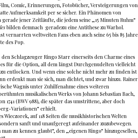
Film, Comic, Erinnerungen, Fotobücher, Versteigerungen von
atte Aufmerksamkeit per se sicher. Ein Phänomen von
n gerade jener Zeitläufte, die jedem seine „15 Minuten Ruhm“
les
bilden demnach geradezu eine Antithese zu Warhol.
st vernarrten weltweiten Fans eben auch seine 65 bis 85 Jahre
te des Pop.
 den Schlagzeuger Ringo Starr einerseits den Charme eines
es für die Option, all dem längst Durchgenudelten vielleicht
 zu entlocken. Und wenn eine solche nicht mehr zu finden ist
dann erdenkt man sie sich, man dichtet, und zwar hinzu. Rainer
rische Wagnis unter Zuhilfenahme eines weiteren
berühmten musikalischen Werks von Johann Sebastian Bach,
 1741 (BWV 988), die später das umstrittene, aber doch
berg-Variationen“ erhielt.
s Wieczorek, auf 118 Seiten die musikhistorischen Welten
, sondern sanft und unaufgeregt aufeinander zuzubewegen.
man zu kennen glaubt“, den „eigenen Ringo“ hinzugesellen,