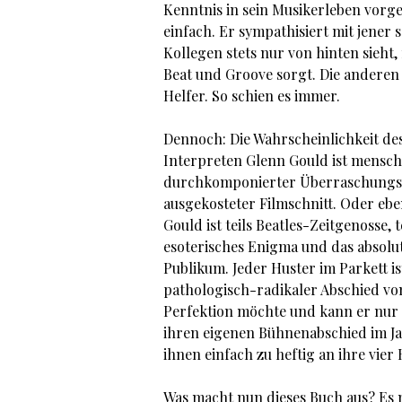
Kenntnis in sein Musikerleben vorg
einfach. Er sympathisiert mit jener
Kollegen stets nur von hinten sieht,
Beat und Groove sorgt. Die anderen 
Helfer. So schien es immer.
Dennoch: Die Wahrscheinlichkeit de
Interpreten Glenn Gould ist menschli
durchkomponierter Überraschungseffe
ausgekosteter Filmschnitt. Oder eben
Gould ist teils Beatles-Zeitgenosse,
esoterisches Enigma und das absolu
Publikum. Jeder Huster im Parkett ist
pathologisch-radikaler Abschied von 
Perfektion möchte und kann er nur n
ihren eigenen Bühnenabschied im Jah
ihnen einfach zu heftig an ihre vier
Was macht nun dieses Buch aus? Es 