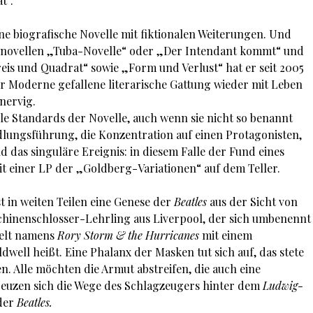
t“.
ne biografische Novelle mit fiktionalen Weiterungen. Und
ernovellen „Tuba-Novelle“ oder „Der Intendant kommt“ und
s und Quadrat“ sowie „Form und Verlust“ hat er seit 2005
r Moderne gefallene literarische Gattung wieder mit Leben
nnervig.
ele Standards der Novelle, auch wenn sie nicht so benannt
dlungsführung, die Konzentration auf einen Protagonisten,
nd das singuläre Ereignis: in diesem Falle der Fund eines
mit einer LP der „Goldberg-Variationen“ auf dem Teller.
t in weiten Teilen eine Genese der
Beatles
aus der Sicht von
chinenschlosser-Lehrling aus Liverpool, der sich umbenennt
ielt namens
Rory Storm & the Hurricanes
mit einem
well heißt. Eine Phalanx der Masken tut sich auf, das stete
. Alle möchten die Armut abstreifen, die auch eine
reuzen sich die Wege des Schlagzeugers hinter dem
Ludwig
-
der
Beatles.