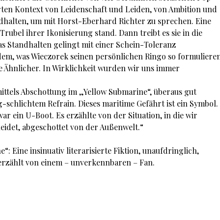
ten Kontext von Leidenschaft und Leiden, von Ambition und
dhalten, um mit Horst-Eberhard Richter zu sprechen. Eine
rubel ihrer Ikonisierung stand. Dann treibt es sie in die
as Standhalten gelingt mit einer Schein-Toleranz
 dem, was Wieczorek seinen persönlichen Ringo so formuliere
pe Ähnlicher. In Wirklichkeit wurden wir uns immer
ttels Abschottung im „Yellow Submarine“, überaus gut
ig-schlichtem Refrain. Dieses maritime Gefährt ist ein Symbol.
ar ein U-Boot. Es erzählte von der Situation, in die wir
eidet, abgeschottet von der Außenwelt.“
: Eine insinuativ literarisierte Fiktion, unaufdringlich,
erzählt von einem – unverkennbaren – Fan.