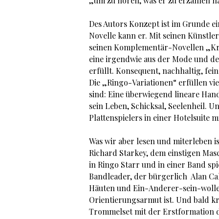
„um zu hören, was er zu erzählen ha
Des Autors Konzept ist im Grunde ei
Novelle kann er. Mit seinen Künstl
seinen Komplementär-Novellen „Krei
eine irgendwie aus der Mode und de
erfüllt. Konsequent, nachhaltig, fei
Die „Ringo-Variationen“ erfüllen vi
sind: Eine überwiegend lineare Han
sein Leben, Schicksal, Seelenheil. U
Plattenspielers in einer Hotelsuite 
Was wir aber lesen und miterleben is
Richard Starkey, dem einstigen Mas
in Ringo Starr und in einer Band sp
Bandleader, der bürgerlich Alan Cald
Häuten und Ein-Anderer-sein-wollen
Orientierungsarmut ist. Und bald k
Trommelset mit der Erstformation 