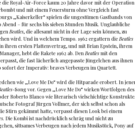
e die Royal-Air-Force kaum 20 Jahre davor mit der Operation
rbombt und mit einem Feuersturm ohne Vergleich fast
mburgs „Kaiserkeller“ spielen die ungestümen Gastbands von
ro Abend – für sechs bis sieben Stunden Musik. Unglaubliche
ngen
Beatles
, die allesamt nicht in der Lage sein können, zu
ehen wird. Und in welchem Tempo. 1962 ergattern die
Beatles
 ihren ersten Plattenvertrag, und mit Brian Epstein, ihrem
Manager, hebt die Rakete 1962 ab. Den
Beatles
mit den
passt, die fast lächerlich angepasste Jüngelchen aus ihnen
 sofort der Imperativ: braves Verbeugen im Quartett.
edchen wie „Love Me Do“ wird die Hitparade erobert. In jene
Beatles
-Song vor. Gegen „Love Me Do“ wirken Wortfolgen des
der Roberto Blanco wie literarisch vielschichtige Konstrukte
tsche Fotograf Jürgen Vollmer, der sich selbst schon als
die Stirn gekämmt hatte, verpasst diesen Look bei einem
es.
Die Kombi ist nachdrücklich schräg und nicht zu
chen, sittsames Verbeugen nach jedem Musikstück, Pony auf