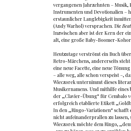
vergangenen Jahrzehnten – Musik, 
Instrumenten und Devotionalien – h
erstaunlicher Langlebigkeit inmitte
(Andy Warhol) versprachen. Die
Beat
Inzwischen aber ist der Kern der ein
alt, eine große Baby-Boomer-Kohor
Heutzutage verströmt ein Buch über
Retro-Märchens, andererseits steht 
eine neue Facette, eine neue Tönung
– alle weg, alle schon verspeist –, 
Wieczorek unternimmt dieses litera
Musikernamens. Und mithilfe eines 
der „Clavier-Übung“ für Cembalo von
erfolgreich etablierte Etikett „Gold
In den „Ringo-Variationen“ schafft e
nicht aufeinanderprallen zu lassen
Wieczorek möchte dem Ringo, „dem 