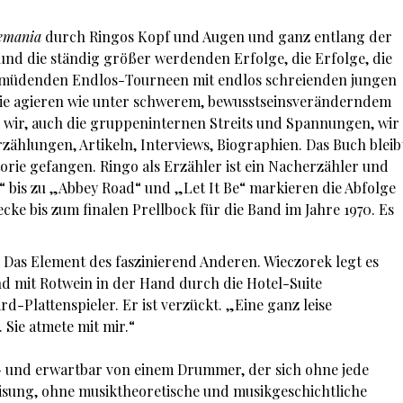
lemania
durch Ringos Kopf und Augen und ganz entlang der
und die ständig größer werdenden Erfolge, die Erfolge, die
ermüdenden Endlos-Tourneen mit endlos schreienden jungen
die agieren wie unter schwerem, bewusstseinsveränderndem
wir, auch die gruppeninternen Streits und Spannungen, wir
rzählungen, Artikeln, Interviews, Biographien. Das Buch bleib
torie gefangen. Ringo als Erzähler ist ein Nacherzähler und
 bis zu „Abbey Road“ und „Let It Be“ markieren die Abfolge
ke bis zum finalen Prellbock für die Band im Jahre 1970. Es
. Das Element des faszinierend Anderen. Wieczorek legt es
 mit Rotwein in der Hand durch die Hotel-Suite
-Plattenspieler. Er ist verzückt. „Eine ganz leise
 Sie atmete mit mir.“
- und erwartbar von einem Drummer, der sich ohne jede
isung, ohne musiktheoretische und musikgeschichtliche