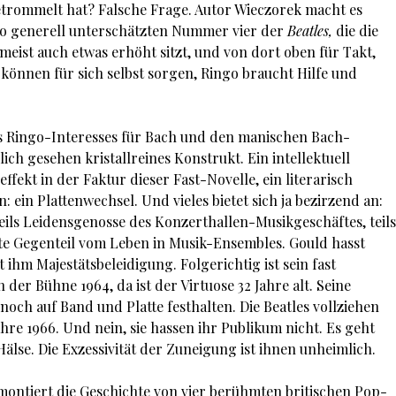
etrommelt hat? Falsche Frage. Autor Wieczorek macht es
 so generell unterschätzten Nummer vier der
Beatles,
die die
 meist auch etwas erhöht sitzt, und von dort oben für Takt,
können für sich selbst sorgen, Ringo braucht Hilfe und
s Ringo-Interesses für Bach und den manischen Bach-
ch gesehen kristallreines Konstrukt. Ein intellektuell
kt in der Faktur dieser Fast-Novelle, ein literarisch
: ein Plattenwechsel. Und vieles bietet sich ja bezirzend an:
 teils Leidensgenosse des Konzerthallen-Musikgeschäftes, teils
te Gegenteil vom Leben in Musik-Ensembles. Gould hasst
 ihm Majestätsbeleidigung. Folgerichtig ist sein fast
der Bühne 1964, da ist der Virtuose 32 Jahre alt. Seine
och auf Band und Platte festhalten. Die Beatles vollziehen
re 1966. Und nein, sie hassen ihr Publikum nicht. Es geht
 Hälse. Die Exzessivität der Zuneigung ist ihnen unheimlich.
montiert die Geschichte von vier berühmten britischen Pop-