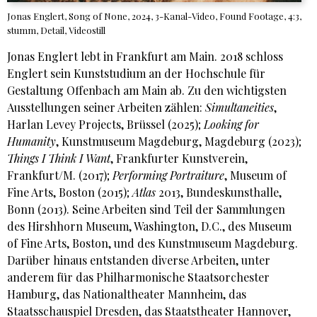
Jonas Englert, Song of None, 2024, 3-Kanal-Video, Found Footage, 4:3,
stumm, Detail, Videostill
Jonas Englert lebt in Frankfurt am Main. 2018 schloss
Englert sein Kunststudium an der Hochschule für
Gestaltung Offenbach am Main ab. Zu den wichtigsten
Ausstellungen seiner Arbeiten zählen:
Simultaneities
,
Harlan Levey Projects, Brüssel (2025);
Looking for
Humanity
, Kunstmuseum Magdeburg, Magdeburg (2023);
Things I Think I Want
, Frankfurter Kunstverein,
Frankfurt/M. (2017);
Performing Portraiture
, Museum of
Fine Arts, Boston (2015);
Atlas
2013, Bundeskunsthalle,
Bonn (2013). Seine Arbeiten sind Teil der Sammlungen
des Hirshhorn Museum, Washington, D.C., des Museum
of Fine Arts, Boston, und des Kunstmuseum Magdeburg.
Darüber hinaus entstanden diverse Arbeiten, unter
anderem für das Philharmonische Staatsorchester
Hamburg, das Nationaltheater Mannheim, das
Staatsschauspiel Dresden, das Staatstheater Hannover,