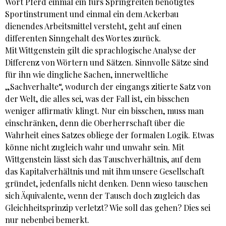
Wort Pferd einmal ein fürs Springreiten benötigtes
Sportinstrument und einmal ein dem Ackerbau
dienendes Arbeitsmittel versteht, geht auf einen
differenten Sinngehalt des Wortes zurück.
Mit Wittgenstein gilt die sprachlogische Analyse der
Differenz von Wörtern und Sätzen. Sinnvolle Sätze sind
für ihn wie dingliche Sachen, innerweltliche
„Sachverhalte“, wodurch der eingangs zitierte Satz von
der Welt, die alles sei, was der Fall ist, ein bisschen
weniger affirmativ klingt. Nur ein bisschen, muss man
einschränken, denn die Oberherrschaft über die
Wahrheit eines Satzes obliege der formalen Logik. Etwas
könne nicht zugleich wahr und unwahr sein. Mit
Wittgenstein lässt sich das Tauschverhältnis, auf dem
das Kapitalverhältnis und mit ihm unsere Gesellschaft
gründet, jedenfalls nicht denken. Denn wieso tauschen
sich Äquivalente, wenn der Tausch doch zugleich das
Gleichheitsprinzip verletzt? Wie soll das gehen? Dies sei
nur nebenbei bemerkt.