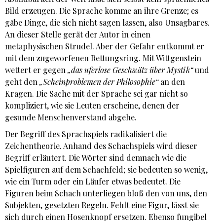
Bild erzeugen. Die Sprache komme an ihre Grenze; es
gäbe Dinge, die sich nicht sagen lassen, also Unsagbares.
An dieser Stelle gerät der Autor in einen
metaphysischen Strudel. Aber der Gefahr entkommt er
mit dem zugeworfenen Rettungsring. Mit Wittgenstein
wettert er gegen
„das uferlose Geschwätz über Mystik“
und
geht den
„Scheinproblemen der Philosophie“
an den
Kragen. Die Sache mit der Sprache sei gar nicht so
kompliziert, wie sie Leuten erscheine, denen der
gesunde Menschenverstand abgehe.
Der Begriff des Sprachspiels radikalisiert die
Zeichentheorie. Anhand des Schachspiels wird dieser
Begriff erläutert. Die Wörter sind demnach wie die
Spielfiguren auf dem Schachfeld; sie bedeuten so wenig,
wie ein Turm oder ein Läufer etwas bedeutet. Die
Figuren beim Schach unterliegen bloß den von uns, den
Subjekten, gesetzten Regeln. Fehlt eine Figur, lässt sie
sich durch einen Hosenknopf ersetzen. Ebenso fungibel