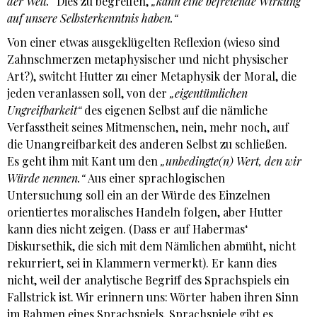
der Welt.“
Dies zu begreifen,
„kann eine befreiende Wirkung
auf unsere Selbsterkenntnis haben.“
Von einer etwas ausgeklügelten Reflexion (wieso sind
Zahnschmerzen metaphysischer und nicht physischer
Art?), switcht Hutter zu einer Metaphysik der Moral, die
jeden veranlassen soll, von der
„eigentümlichen
Ungreifbarkeit“
des eigenen Selbst auf die nämliche
Verfasstheit seines Mitmenschen, nein, mehr noch, auf
die Unangreifbarkeit des anderen Selbst zu schließen.
Es geht ihm mit Kant um den
„unbedingte(n) Wert, den wir
Würde nennen.“
Aus einer sprachlogischen
Untersuchung soll ein an der Würde des Einzelnen
orientiertes moralisches Handeln folgen, aber Hutter
kann dies nicht zeigen. (Dass er auf Habermas‘
Diskursethik, die sich mit dem Nämlichen abmüht, nicht
rekurriert, sei in Klammern vermerkt). Er kann dies
nicht, weil der analytische Begriff des Sprachspiels ein
Fallstrick ist. Wir erinnern uns: Wörter haben ihren Sinn
im Rahmen eines Sprachspiels. Sprachspiele gibt es