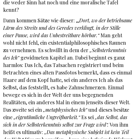
die weder Sinn hat noch und eine moralische Tafel
kennt?
Dann kommen Sätze wie dieser: „
Dort, wo der betriebsame
Lärm des Streits und des Geredes verklingt, in der Stille
einer Pause, wird das Unbestreitbare hörbar.“
Man geht
wohl nicht fehl, ein existentialphilosophisches Raunen
zu vernehmen. Es schwillt in dem der
„Selbsterkenntnis
des Ich“
gewidmeten Kapitel an. Dabei beginnt es ganz
harmlos: Das Ich, das Tatsachen registriert und beim
Betrachten eines alten Passfotos bemerkt, dass es einmal
Haare auf dem Kopf hatte, sei ein anderes Ich als das
Selbst, das feststellt, es habe Zahnschmerzen. Einmal
bewege es sich in der Welt der uns begegnenden
Realitäten, ein anderes Mal in einem Jenseits dieser Welt.
Das zweite sei ein
„metaphysisches Ich“
und dieses besitze
eine
„eigentümliche Ungreifbarkeit.“
Es sei
„das Selbst, das
sich in der Selbsterkenntnis selbst zur Frage wird“.
Von ihm
heißt es ultimativ:
„Das metaphysische Subjekt ist kein Teil