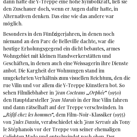
dann hatte die Y-Treppe eine hohe Symbolkraft, ließ sie
den Zuschauer doch, wenn er Augen dafür hatte, in
Alternativen denken. Das eine wie das andere war
möglich.
Besonders in den Fünfzigerjahren, in denen noch
niemand an den Parc de Belleville dachte, war die
heutige Erholungsgegend ein dicht bebautes, armes
Wohngebiet mit kleinen Handwerkerstätten und
Geschäften, in denen auch eine Weissagerin ihre Dienste
anbot. Die Kargheit der Wohnungen stand im
umgekehrten Verhältnis zum visuellen Reichtum, den die
rue Vilin und vor allem die Y-Treppe Künstlern bot. So
sehen Filmliebhaber in
Jean Cocteaus
„
Orphée
“ (1950)
den Hauptdarsteller
Jean Marais
in der Rue Vilin fahren
und dann rätselhaft auf der Treppe verschwinden. In
„
Rififi chez les hommes
“, dem Film-Noir-Klassiker (1955)
von
Jules Dassin
, verabschiedet sich
Jean Servais
als Tony
le Stéphanois vor der Treppe von seiner ehemaligen
Geliebten Mado und entschwindet nach oben. Der