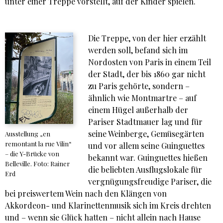
unter einer Treppe vorstellt, auf der Kinder spielen.
Die Treppe, von der hier erzählt
werden soll, befand sich im
Nordosten von Paris in einem Teil
der Stadt, der bis 1860 gar nicht
zu Paris gehörte, sondern –
ähnlich wie Montmartre – auf
einem Hügel außerhalb der
Pariser Stadtmauer lag und für
seine Weinberge, Gemüsegärten
Ausstellung „en
remontant la rue Vilin“
und vor allem seine Guinguettes
– die Y-Brücke von
bekannt war. Guinguettes hießen
Belleville. Foto: Rainer
die beliebten Ausflugslokale für
Erd
vergnügungsfreudige Pariser, die
bei preiswertem Wein nach den Klängen von
Akkordeon- und Klarinettenmusik sich im Kreis drehten
und – wenn sie Glück hatten – nicht allein nach Hause