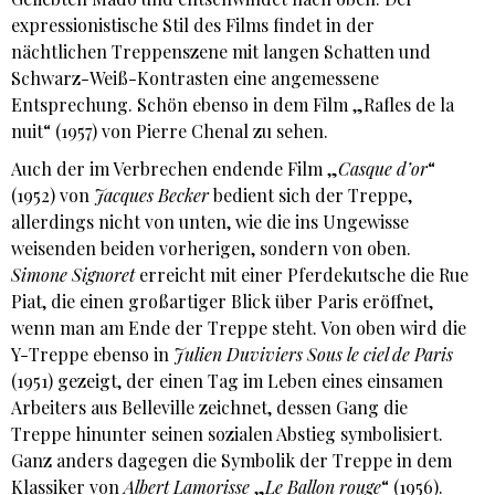
expressionistische Stil des Films findet in der
nächtlichen Treppenszene mit langen Schatten und
Schwarz-Weiß-Kontrasten eine angemessene
Entsprechung. Schön ebenso in dem Film „Rafles de la
nuit“ (1957) von Pierre Chenal zu sehen.
Auch der im Verbrechen endende Film „
Casque d’or
“
(1952) von
Jacques Becker
bedient sich der Treppe,
allerdings nicht von unten, wie die ins Ungewisse
weisenden beiden vorherigen, sondern von oben.
Simone Signoret
erreicht mit einer Pferdekutsche die Rue
Piat, die einen großartiger Blick über Paris eröffnet,
wenn man am Ende der Treppe steht. Von oben wird die
Y-Treppe ebenso in
Julien Duviviers Sous le ciel de Paris
(1951) gezeigt, der einen Tag im Leben eines einsamen
Arbeiters aus Belleville zeichnet, dessen Gang die
Treppe hinunter seinen sozialen Abstieg symbolisiert.
Ganz anders dagegen die Symbolik der Treppe in dem
Klassiker von
Albert Lamorisse
„
Le Ballon rouge
“ (1956).