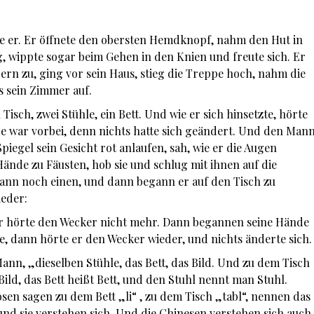
hte er. Er öffnete den obersten Hemdknopf, nahm den Hut in
, wippte sogar beim Gehen in den Knien und freute sich. Er
dern zu, ging vor sein Haus, stieg die Treppe hoch, nahm die
s sein Zimmer auf.
Tisch, zwei Stühle, ein Bett. Und wie er sich hinsetzte, hörte
de war vorbei, denn nichts hatte sich geändert. Und den Man
iegel sein Gesicht rot anlaufen, sah, wie er die Augen
Hände zu Fäusten, hob sie und schlug mit ihnen auf die
 dann noch einen, und dann begann er auf den Tisch zu
ieder:
er hörte den Wecker nicht mehr. Dann begannen seine Hände
e, dann hörte er den Wecker wieder, und nichts änderte sich
ann, „dieselben Stühle, das Bett, das Bild. Und zu dem Tisch
 Bild, das Bett heißt Bett, und den Stuhl nennt man Stuhl.
en sagen zu dem Bett „li“ , zu dem Tisch „tabl“, nennen das
und sie verstehen sich. Und die Chinesen verstehen sich auch.