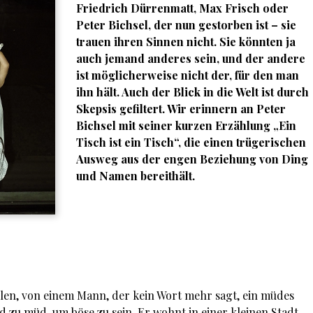
Friedrich Dürrenmatt, Max Frisch oder
Peter Bichsel, der nun gestorben ist – sie
trauen ihren Sinnen nicht. Sie könnten ja
auch jemand anderes sein, und der andere
ist möglicherweise nicht der, für den man
ihn hält. Auch der Blick in die Welt ist durch
Skepsis gefiltert. Wir erinnern an Peter
Bichsel mit seiner kurzen Erzählung „Ein
Tisch ist ein Tisch“, die einen trügerischen
Ausweg aus der engen Beziehung von Ding
und Namen bereithält.
hlen, von einem Mann, der kein Wort mehr sagt, ein müdes
 zu müd, um böse zu sein. Er wohnt in einer kleinen Stadt,