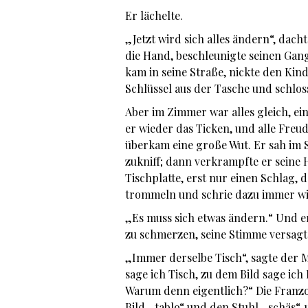
Er lächelte.
„Jetzt wird sich alles ändern“, dac
die Hand, beschleunigte seinen Gang
kam in seine Straße, nickte den Kin
Schlüssel aus der Tasche und schlos
Aber im Zimmer war alles gleich, ein 
er wieder das Ticken, und alle Freu
überkam eine große Wut. Er sah im Sp
zukniff; dann verkrampfte er seine 
Tischplatte, erst nur einen Schlag,
trommeln und schrie dazu immer w
„Es muss sich etwas ändern.“ Und 
zu schmerzen, seine Stimme versagt
„Immer derselbe Tisch“, sagte der M
sage ich Tisch, zu dem Bild sage ich
Warum denn eigentlich?“ Die Franzos
Bild „tablo“ und den Stuhl „schäs“, 