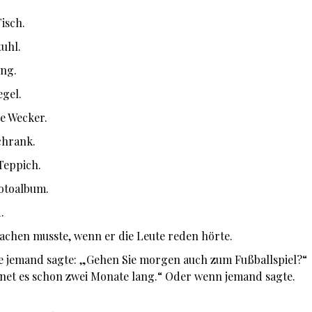
Tisch.
tuhl.
ung.
egel.
te Wecker.
Schrank.
 Teppich.
Fotoalbum.
d.
lachen musste, wenn er die Leute reden hörte.
ie jemand sagte: „Gehen Sie morgen auch zum Fußballspiel?“
net es schon zwei Monate lang.“ Oder wenn jemand sagte.