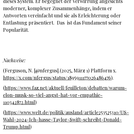
dieses System. Er begegnet der Verwirrung angesichts
moderner, komplexer Zusammenhänge, indem er
Antworten vereinfacht und sie als Erleichterung oder
Entlastung präsentiert. Das ist das Fundament seiner
Popularität.
Nachweise:
(Ferguson, N. [@nfergus].(2025, März 1) Plattform x.
https://x.com/nfergus/status/1895911177026486476
).
(
https://www.faz.net/aktuell/feuilleton/debatten/warum-
elon-musk-so-viel-angst-hat-vor-empathie-
110342872.html
)
(
https://www.welt.de/politik/ausland/article253525310/US-
Wahl-2024-Ich-hasse-Taylor-Swift-schreibt-Donald-
Trump.html
)