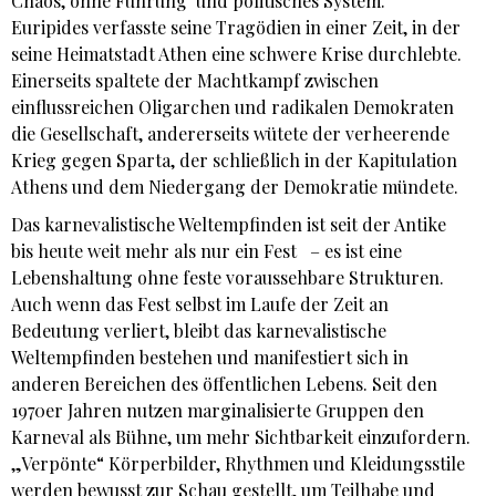
Chaos, ohne Führung und politisches System.
Euripides verfasste seine Tragödien in einer Zeit, in der
seine Heimatstadt Athen eine schwere Krise durchlebte.
Einerseits spaltete der Machtkampf zwischen
einflussreichen Oligarchen und radikalen Demokraten
die Gesellschaft, andererseits wütete der verheerende
Krieg gegen Sparta, der schließlich in der Kapitulation
Athens und dem Niedergang der Demokratie mündete.
Das karnevalistische Weltempfinden ist seit der Antike
bis heute weit mehr als nur ein Fest – es ist eine
Lebenshaltung ohne feste voraussehbare Strukturen.
Auch wenn das Fest selbst im Laufe der Zeit an
Bedeutung verliert, bleibt das karnevalistische
Weltempfinden bestehen und manifestiert sich in
anderen Bereichen des öffentlichen Lebens. Seit den
1970er Jahren nutzen marginalisierte Gruppen den
Karneval als Bühne, um mehr Sichtbarkeit einzufordern.
„Verpönte“ Körperbilder, Rhythmen und Kleidungsstile
werden bewusst zur Schau gestellt, um Teilhabe und