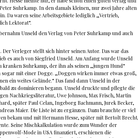
nt. Hesse meinte nur, er habe schon einen guten Verlag und
Peter Suhrkamp. In den damals kleinen, nur zwei Jahre alten
n. Da waren seine Arbeitsgebiete lediglich „Vertrieb,
ich Lektorat“.
übernahm Unseld den Verlag von Peter Suhrkamp und auch
. Der Verleger stellt sich hinter seinen Autor. Das war das
ieb es auch von Siegfried Unseld. Am Anfang wurde Unseld
om kranken Suhrkamp, der ihn als seinen „jungen Hund“
hn sogar mit einer Dogge. „Doggen wirken immer etwas groß,
nen ein weites Gelände.“ Das fand dann Unseld in der
 bald zu dominieren begann. Unseld druckte und pflegte die
en Nachkriegsliteratur, Uwe Johnson, Max Frisch, Martin
ard, später Paul Celan, Ingeborg Bachmann, Jurek Becker,
reas Maier. Die Liste ist zu ergänzen. Dazu brauchte er viel
ren bekam und mit Hermann Hesse, später mit Bertolt Brecht
iente. Seine Mischkalkulation wurde zum Wunder der
eppenwolf-Mode in USA finanziert, erschienen die