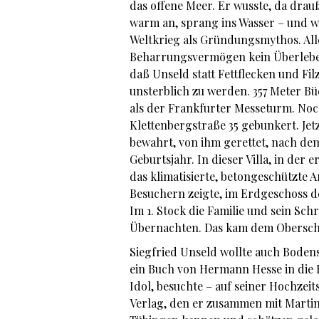
das offene Meer. Er wusste, da dra
warm an, sprang ins Wasser – und wu
Weltkrieg als Gründungsmythos. All
Beharrungsvermögen kein Überleben
daß Unseld statt Fettflecken und F
unsterblich zu werden. 357 Meter Bü
als der Frankfurter Messeturm. Noch 
Klettenbergstraße 35 gebunkert. Je
bewahrt, von ihm gerettet, nach dem
Geburtsjahr. In dieser Villa, in der
das klimatisierte, betongeschützte A
Besuchern zeigte, im Erdgeschoss d
Im 1. Stock die Familie und sein Sc
Übernachten. Das kam dem Oberschwa
Siegfried Unseld wollte auch Bodens
ein Buch von Hermann Hesse in die H
Idol, besuchte – auf seiner Hochzeit
Verlag, den er zusammen mit Martin