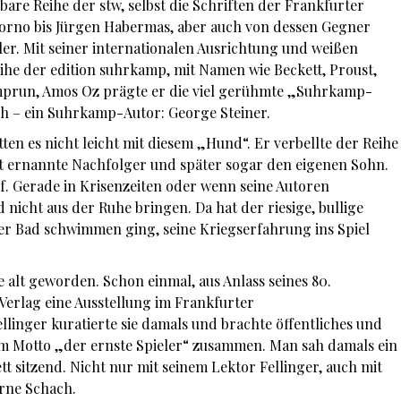
are Reihe der stw, selbst die Schriften der Frankfurter
orno bis Jürgen Habermas, aber auch von dessen Gegner
ller. Mit seiner internationalen Ausrichtung und weißen
e der edition suhrkamp, mit Namen wie Beckett, Proust,
emprun, Amos Oz prägte er die viel gerühmte „Suhrkamp-
ich – ein Suhrkamp-Autor: George Steiner.
tten es nicht leicht mit diesem „Hund“. Er verbellte der Reihe
t ernannte Nachfolger und später sogar den eigenen Sohn.
f. Gerade in Krisenzeiten oder wenn seine Autoren
 nicht aus der Ruhe bringen. Da hat der riesige, bullige
r Bad schwimmen ging, seine Kriegserfahrung ins Spiel
 alt geworden. Schon einmal, aus Anlass seines 80.
erlag eine Ausstellung im Frankfurter
linger kuratierte sie damals und brachte öffentliches und
m Motto „der ernste Spieler“ zusammen. Man sah damals ein
t sitzend. Nicht nur mit seinem Lektor Fellinger, auch mit
rne Schach.