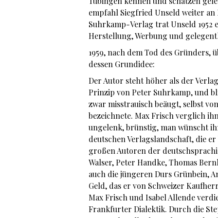
Tübingen kennen und schätzen geler
empfahl Siegfried Unseld weiter an 
Suhrkamp-Verlag trat Unseld 1952 ei
Herstellung, Werbung und gelegentl
1959, nach dem Tod des Gründers, 
dessen Grundidee:
Der Autor steht höher als der Verlag
Prinzip von Peter Suhrkamp, und bl
zwar misstrauisch beäugt, selbst v
bezeichnete. Max Frisch verglich i
ungelenk, brünstig, man wünscht ih
deutschen Verlagslandschaft, die er
großen Autoren der deutschsprachig
Walser, Peter Handke, Thomas Bernh
auch die jüngeren Durs Grünbein, And
Geld, das er von Schweizer Kaufher
Max Frisch und Isabel Allende verd
Frankfurter Dialektik. Durch die St