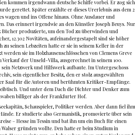
ußen kommen irgendwann deutsche Schiffe vorbei. Er zog sich
rde gerettet. Später erzählte er dieses Urerlebnis aus dem 2
es wagen und ins Offene hinaus. Ohne Ausdauer und
. Das erinnert irgendwie an den Künstler Joseph Beuys. Nu
ilz Bücher produzierte, um den Tod zu überwinden und
cher, 12.302 Novitäten, aufeinandergestapelt sind sie höher
zu seinen Lebzeiten hatte er sie in seinem Keller in der
tzt werden sie im Holzhausenschlösschen von Clemens Greve
 Verkauf der Unseld-Villa, ausgerechnet in seinem 100.
 er sein Netzwerk und Hilfswerk aufbaute. Im Untergeschoss
rchiv, sein eigentlicher Besitz, den er stolz ausgewählten
er Saal für die Autoren und berühmten Kritiker-Empfänge.
hreibtisch. Und unter dem Dach die Dichter und Denker zum
ben billiger als der Frankfurter Hof.
eekapitän, Schauspieler, Politiker werden. Aber dann fiel ih
ände. Er studierte also Germanistik, promovierte über sein
sreise – Hesse im Tessin und bat ihn um ein Buch für einen
 Walser gründen wollte. Den hatte er beim Studium in