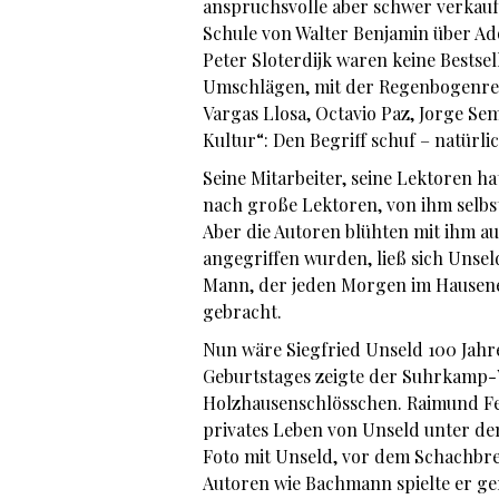
anspruchsvolle aber schwer verkaufb
Schule von Walter Benjamin über Ad
Peter Sloterdijk waren keine Bestse
Umschlägen, mit der Regenbogenreih
Vargas Llosa, Octavio Paz, Jorge S
Kultur“: Den Begriff schuf – natürl
Seine Mitarbeiter, seine Lektoren ha
nach große Lektoren, von ihm selbs
Aber die Autoren blühten mit ihm au
angegriffen wurden, ließ sich Unseld
Mann, der jeden Morgen im Hausene
gebracht.
Nun wäre Siegfried Unseld 100 Jahre
Geburtstages zeigte der Suhrkamp-V
Holzhausenschlösschen. Raimund Fel
privates Leben von Unseld unter de
Foto mit Unseld, vor dem Schachbret
Autoren wie Bachmann spielte er ge