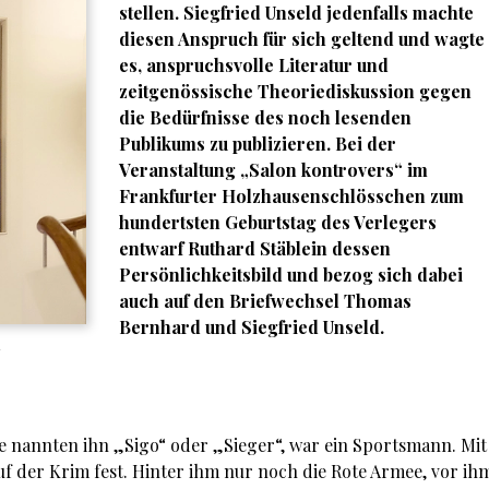
stellen. Siegfried Unseld jedenfalls machte
diesen Anspruch für sich geltend und wagte
es, anspruchsvolle Literatur und
zeitgenössische Theoriediskussion gegen
die Bedürfnisse des noch lesenden
Publikums zu publizieren. Bei der
Veranstaltung „Salon kontrovers“ im
Frankfurter Holzhausenschlösschen zum
hundertsten Geburtstag des Verlegers
entwarf Ruthard Stäblein dessen
Persönlichkeitsbild und bezog sich dabei
auch auf den Briefwechsel Thomas
Bernhard und Siegfried Unseld.
e nannten ihn „Sigo“ oder „Sieger“, war ein Sportsmann. Mit
f der Krim fest. Hinter ihm nur noch die Rote Armee, vor ih