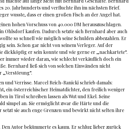
nd machte auf lange Sicht mit Bernhard Geschäfte. Bernhard
es 20. Jahrhunderts und verfluchte ihn im nächsten Brief.
eger wusste, dass er einen großen Fisch an der Angel hat.
 einen hohen Vorschuss von 40.000 DM herauszuschlagen.
 in Ohlsdorf kaufen. Dadurch setzte sich Bernhard aber auch
ollte so schnell wie möglich seine Schulden abbezahlen. Er
g sein. Schon gar nicht von seinem Verleger. Auf der
ie dickköpfig er sein konnte und wie gerne er „nachkartete“.
ler immer wieder daran, wie schlecht verkäuflich doch ein
iße. Bernhard ließ sich von solchen Einwänden nicht
r „Verstörung“.
n und Verrisse. Marcel Reich-Ranicki schrieb damals:
cht, ein österreichischer Heimatdichter, den freilich weniger
ben in Tirol schreiben lassen als Wut und Ekel. Seine
ald simpel an. Sie ermöglicht zwar die Härte und die
r setzt sie auch enge Grenzen und bewirkt nicht selten ihre
ki. Den Autor bekümmerte es kaum. Er schlug lieber zurück