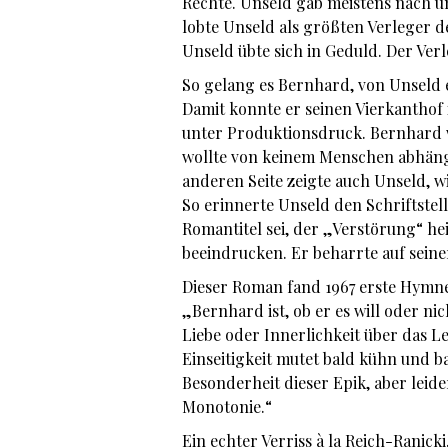
Rechte. Unseld gab meistens nach u
lobte Unseld als größten Verleger d
Unseld übte sich in Geduld. Der Verl
So gelang es Bernhard, von Unseld
Damit konnte er seinen Vierkanthof
unter Produktionsdruck. Bernhard w
wollte von keinem Menschen abhängi
anderen Seite zeigte auch Unseld, w
So erinnerte Unseld den Schriftstel
Romantitel sei, der „Verstörung“ he
beeindrucken. Er beharrte auf seine
Dieser Roman fand 1967 erste Hymne
„Bernhard ist, ob er es will oder ni
Liebe oder Innerlichkeit über das Le
Einseitigkeit mutet bald kühn und b
Besonderheit dieser Epik, aber leide
Monotonie.“
Ein echter Verriss à la Reich-Ranic