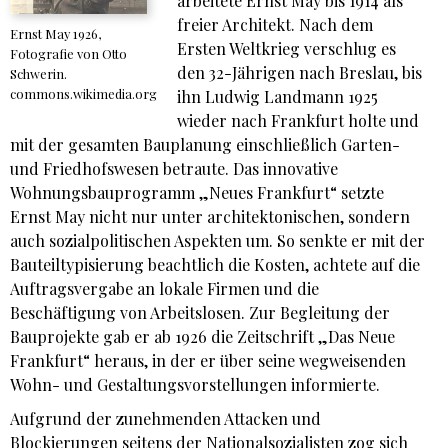
arbeitete Ernst May bis 1914 als
freier Architekt. Nach dem
Ernst May 1926,
Ersten Weltkrieg verschlug es
Fotografie von Otto
den 32-Jährigen nach Breslau, bis
Schwerin.
commons.wikimedia.org
ihn Ludwig Landmann 1925
wieder nach Frankfurt holte und
mit der gesamten Bauplanung einschließlich Garten-
und Friedhofswesen betraute. Das innovative
Wohnungsbauprogramm „Neues Frankfurt“ setzte
Ernst May nicht nur unter architektonischen, sondern
auch sozialpolitischen Aspekten um. So senkte er mit der
Bauteiltypisierung beachtlich die Kosten, achtete auf die
Auftragsvergabe an lokale Firmen und die
Beschäftigung von Arbeitslosen. Zur Begleitung der
Bauprojekte gab er ab 1926 die Zeitschrift „Das Neue
Frankfurt“ heraus, in der er über seine wegweisenden
Wohn- und Gestaltungsvorstellungen informierte.
Aufgrund der zunehmenden Attacken und
Blockierungen seitens der Nationalsozialisten zog sich