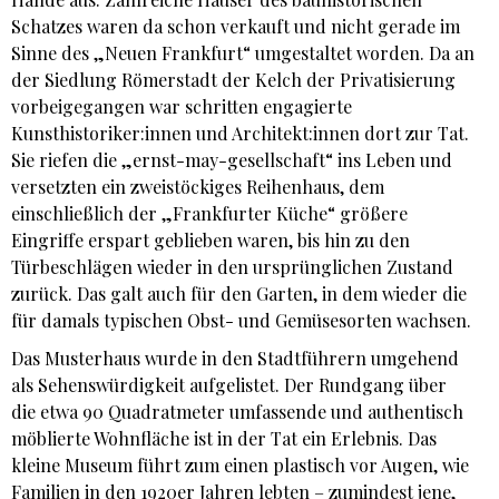
Schatzes waren da schon verkauft und nicht gerade im
Sinne des „Neuen Frankfurt“ umgestaltet worden. Da an
der Siedlung Römerstadt der Kelch der Privatisierung
vorbeigegangen war schritten engagierte
Kunsthistoriker:innen und Architekt:innen dort zur Tat.
Sie riefen die „ernst-may-gesellschaft“ ins Leben und
versetzten ein zweistöckiges Reihenhaus, dem
einschließlich der „Frankfurter Küche“ größere
Eingriffe erspart geblieben waren, bis hin zu den
Türbeschlägen wieder in den ursprünglichen Zustand
zurück. Das galt auch für den Garten, in dem wieder die
für damals typischen Obst- und Gemüsesorten wachsen.
Das Musterhaus wurde in den Stadtführern umgehend
als Sehenswürdigkeit aufgelistet. Der Rundgang über
die etwa 90 Quadratmeter umfassende und authentisch
möblierte Wohnfläche ist in der Tat ein Erlebnis. Das
kleine Museum führt zum einen plastisch vor Augen, wie
Familien in den 1920er Jahren lebten – zumindest jene,