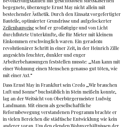
Bevölkerungszahlen mit gesichtslosen Mietskasernen
begegnete, überzeugte Ernst May nicht allein mit
bestechender Ästhetik. Durch den Einsatz vorgefertigter
Bauteile, optimierter Grundrisse und aufgelockerter
Zeilenbauweise
schuf er großzügige und von Licht
durchflutete Unterkünfte, die für Mieter mit kleinem
Einkommen erschwinglich waren. Ein geradezu
revolutionärer Schritt in einer Zeit, in der Heinrich Zille
angesichts feuchter, dunkler und enger
Arbeiterbehausungen feststellen musste: „Man kann mit
einer Wohnung einen Menschen genauso gut töten, wie
mit einer Axt.“
Dass Ernst May in Frankfurt sein Credo „Wir brauchen
Luft und Sonne“ buchstäblich in Stein meißeln konnte,
lag an der Weitsicht von Oberbürgermeister Ludwig
Landmann. Mit einem als gesellschaftliche
Reformbewegung verstandenen Programm brachte er
in vielen Bereichen die städtische Entwicklung wie kein
anderer voran. Um den elenden Wohnverhältnissen der