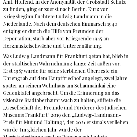
Amt. Hoffend, in der Anonymität der Großstadt Schutz
zu finden, ging er zuerst nach Berlin. Kurz vor
Kriegsbeginn flüchtete Ludwig Landmann in die
Niederlande. Nach dem deutschen Einmarsch 1940
entging er durch die Hilfe von Freunden der
Deportation, starb aber vor Kriegsende 1945 an
Herzmuskelschwäche und Unterernährung.
Was Ludwig Landmann für Frankfurt getan hat, blieb in
der städtischen Wahrnehmung lange Zeit außen vor.
Erst 1987 wurde für seine sterblichen Überreste ein
Ehrengrab auf dem Hauptfriedhof angelegt, zwei Jahre
später an seinem Wohnhaus am Schaumainkai eine
Gedenktafel angebracht. Um die Erinnerung an das
visionäre Stadtoberhaupt wach zu halten, stiftete die
„Gesellschaft der Freunde und Förderer des Jüdischen
Museums Frankfurt“ 2019 den „Ludwig-Landmann-
Preis für Mut und Haltung“, der 2021 erstmals verliehen
wurde. Im gleichen Jahr wurde der
Magistratssitzungssaal im Römer nach Ludwig