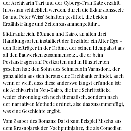
der Archivarin Tari und der Cyborg-Frau Kate erzählt.
In Assuan schließlich werden, durch die Exkursionsseele
Ba und Peter Weiss‘ Schatten gestiftet, die beiden
Erzählstränge und Zeiten zusammengeführt.
Südfrankreich, Böhmen und Kairo, an allen drei
Handlungsorten installiert der Erzähler ein Alter Ego –
den Briefträger in der Drôme, der seinen Idealpalast aus
all den Bauwerken zusammensetzt, die er beim
Postaustragen auf Postkarten und in Illustrierten
gesehen hat; den Sohn des Schmieds in Varnsdorf, der
ganz allein aus sich heraus eine Drehbank erfindet, auch
wenn er weiß, dass diese anderswo längst erfunden ist;
die Archivarin in Neu-Kairo, die ihre Schriftstücke
weder chronologisch noch thematisch, sondern nach
der narrativen Methode ordnet, also das zusammenfügt,
was eine Geschichte ergibt.
Vom Zauber des Romans: Da ist zum Beispiel Mischa aus
dem Krasnojarsk der Nachputinjahre, die als Comedian