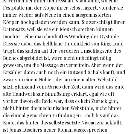
Kavernen tief unter dem Assuan-Staudamm, wo eine
Festplatte mit der Kopie ihrer selbst lagert, von der sie
immer wieder aufs Neue in einen ausgemusterten
Körper hochgeladen werden kann. Sie zerschlägt ihren
Datensatz, weil sie wie ein Mensch sterben können
möchte – eine märchenhaftes Wendung der Dystopie.
Dass sie dabei das hellblaue Tupfenkleid von King Ludd
trägt, das zudem auf der vorderen Umschlagseite des
Buches abgebildet ist, wäre nicht unbedingt nötig
gewesen, um die Message zu vermitteln. Aber wenn der
Erzähler dann auch noch ein Dutzend Schals kauft, und
zwar von einem Nubier, der an einem alten Webstuhl
sitzt, glänzend vom Abrieb der Zeit, dann wird das gute
alte Handwerk zur Sinnlösung erklärt, egal wie oft
vorher davon die Rede war, dass es kein Zurück gibt,
nicht hinter die mechanischen Webstühle, nicht hinter
die einmal gemachten Erfindungen. Doch bis auf das
Ende, das hinter das selbstgesetzte Niveau zurückfällt,
ist Jonas Lüschers neuer Roman ausgesprochen