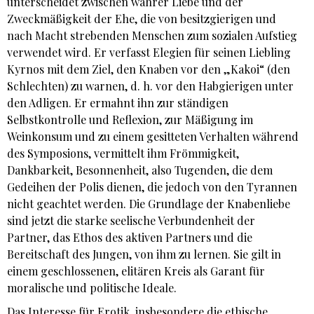
unterscheidet zwischen wahrer Liebe und der
Zweckmäßigkeit der Ehe, die von besitzgierigen und
nach Macht strebenden Menschen zum sozialen Aufstieg
verwendet wird. Er verfasst Elegien für seinen Liebling
Kyrnos mit dem Ziel, den Knaben vor den „Kakoi“ (den
Schlechten) zu warnen, d. h. vor den Habgierigen unter
den Adligen. Er ermahnt ihn zur ständigen
Selbstkontrolle und Reflexion, zur Mäßigung im
Weinkonsum und zu einem gesitteten Verhalten während
des Symposions, vermittelt ihm Frömmigkeit,
Dankbarkeit, Besonnenheit, also Tugenden, die dem
Gedeihen der Polis dienen, die jedoch von den Tyrannen
nicht geachtet werden. Die Grundlage der Knabenliebe
sind jetzt die starke seelische Verbundenheit der
Partner, das Ethos des aktiven Partners und die
Bereitschaft des Jungen, von ihm zu lernen. Sie gilt in
einem geschlossenen, elitären Kreis als Garant für
moralische und politische Ideale.
Das Interesse für Erotik, insbesondere die ethische