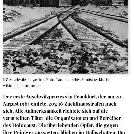
KZ Auschwitz, Lagertor. Foto: Bundesarchiv, Stanislaw Mucha.
wikimedia commons
Der erste Auschwitzprozess in Frankfurt, der am 20.
August 1965 endete, zog 16 Zuchthausstrafen nach
sich. Alle Aufmerksamkeit richtete sich auf die
verurteilten Täter, die Organisatoren und Betreiber
des Holocaust. Die überlebenden Opfer, die gegen
ihre Peiniger aussagten, blieben im Halbschatten. Um