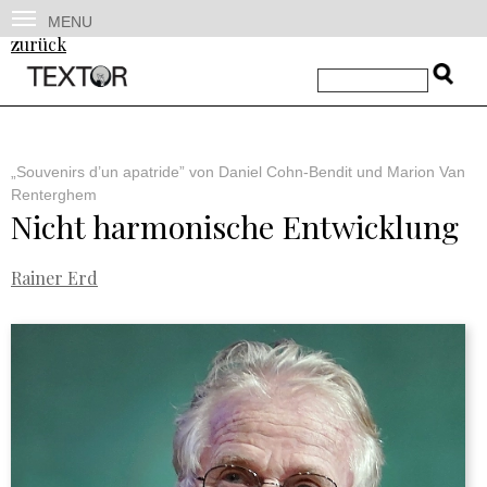
MENU
zurück
„Souvenirs d’un apatride” von Daniel Cohn-Bendit und Marion Van
Renterghem
Nicht harmonische Entwicklung
Rainer Erd