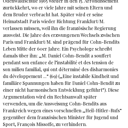
Odenwaldschule 1965 wieder in den 15. Arrondissement
zurückkehrt, wo er viele Jahre mit seinen Eltern und
dem Bruder verbracht hat. Später wird er seine
Heimatstadt Paris wieder Richtung Frankfurt/M.
verlassen müssen, weil ihn die französische Regierung
ausweist. Die Jahre des erzwungenen Wechsels zwischen
Paris und Frankfurt/M. sind prägend für Cohn-Bendits
Leben Mitte der 60er Jahre. Ein Psychologe schreibt
damals über ihn: „M. Daniel Cohn-Bendit a souffert
pendant son enfance de l’instabilité et des tension de
son milieu familial, qui ont déterminé des disharmonies
du développement ...“ (69) („Eine instabile Kindheit und
familiäre Spannungen haben für Daniel Cohn-Bendit zu
einer nicht harmonischen Entwicklung geführt“). Diese
Argumentation wird ein Rechtsanwalt später
verwenden, um die Ausweisung Cohn-Bendits aus
Frankreich wegen eines vorschnellen „Heil-Hitler-Rufs“
gegenüber dem französischen Minister für Jugend und
Sport, François Missoffe, zu verhindern.