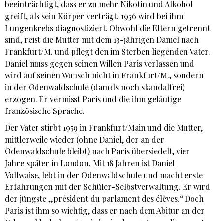
beeinträchtigt, dass er zu mehr Nikotin und Alkohol
greift, als sein Körper verträgt. 1956 wird bei ihm
Lungenkrebs diagnostiziert. Obwohl die Eltern getrennt
sind, reist die Mutter mit dem 13-jährigen Daniel nach
Frankfurt/M. und pflegt den im Sterben liegenden Vater.
Daniel muss gegen seinen Willen Paris verlassen und
wird auf seinen Wunsch nicht in Frankfurt/M., sondern
in der Odenwaldschule (damals noch skandalfrei)
erzogen. Er vermisst Paris und die ihm geläufige
französische Sprache.
Der Vater stirbt 1959 in Frankfurt/Main und die Mutter,
mittlerweile wieder (ohne Daniel, der an der
Odenwaldschule bleibt) nach Paris übersiedelt, vier
Jahre später in London. Mit 18 Jahren ist Daniel
Vollwaise, lebt in der Odenwaldschule und macht erste
Erfahrungen mit der Schüler-Selbstverwaltung. Er wird
der jüngste „président du parlament des élèves.“ Doch
Paris ist ihm so wichtig, dass er nach dem Abitur an der