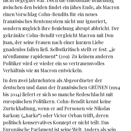
nicht begegnet war. Doch die emotionale Beziehung
zwischen den beiden findet ein jähes Ende, als Macron
einen Vorschlag Cohn-Bendits für ein neues
französisches Rentensystem nicht nur ignoriert,
sondern zugleich ihre Beziehung abrupt abbricht. Der
gekränkte Cohn-Bendit vergleicht Macron mit Don
Juan, der seine Frauen nach einer kurzen Liebe
gnadenlos fallen ließ. Selbstkritisch stellt er fest: „je
m’enflamme rapidement“ (209). Zu keinem anderen
Politiker wird er wieder ein so vertrauensvolles
Verhältnis wie zu Macron entwickeln.
In den zwei Jahrzehnten als Abgeordneter der
deutschen und dann der französischen GRÜNEN (1994
bis 2014) liefert er sich so manche Redeschlacht mit
europäischen Politikern. Cohn-Bendit kennt keine
Zurückhaltung, wenn er auf Personen wie Nikolas
Sarkozy („Sarko“) oder Victor Orban trifft, deren
politisch konservatives Konzept er nicht teilt. Das
Europäische Parlament ist seine Welt. Anders als sein