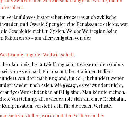
opa als Zentrum der Weltwirtschaft abgelöst wurde, hat im
ückerobert.
im Verlauf dieses historischen Prozesses auch zyklische
t wurden und Oswald Spengler eine Renaissance erlebte, war
 die Geschichte nicht in Zyklen. Welche Weltregion Asien
en Faktoren ab – am allerwenigsten von der
phie.
 Westwanderung der Weltwirtschaft.
ch die ökonomische Entwicklung schrittweise um den Globus
zeit von Asien nach Europa mit den Stationen Italien,
rhundert von dort nach England, im 20. Jahrhundert weiter
ndert wieder nach Asien. Wie gesagt, es verwundert nicht,
erartiges Wunschdenken anfällig sind. Man könnte meinen,
itete Vorstellung, alles wiederhole sich auf einer Kreisbahn,
s Kompensation, versteht sich, für die realen Verluste.
an sich vorstellen, wurde mit den Verlierern des