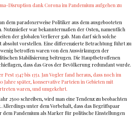
lima-Disruption dank Corona im Pandemium aufgehen zu
, an dem paradoxerweise Politiker aus dem ausgebooteten
en. Nutznießer war bekanntermaßen der Osten, namentlich
eiten der globalen Verlierer gab. Man darf sich solche
 absolut vorstellen. Eine differenzierte Betrachtung führt zu
e wenig betroffen waren von den Auswirkungen der
itischen Stabilisierung beitrugen. Die Hauptbetroffenen
hieflagen, dass das Gros der Bevölkerung redundant wurde.
Pest 1347 bis 1351. Jan Vogler fand heraus, dass noch im
 Jahre später, konservative Parteien in Gebieten mit
rtreten waren, und umgekehrt.
Jahr 2500 schreiben, wird man eine Tendenz zu beobachten
t. Allerdings unter dem Vorbehalt, dass das Begriffspaar
or dem Pandemium als Marker für politische Einstellungen