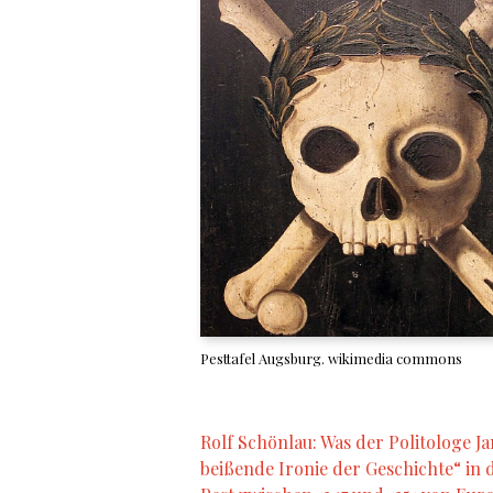
Pesttafel Augsburg. wikimedia commons
Rolf Schönlau: Was der Politologe Ja
beißende Ironie der Geschichte“ in d