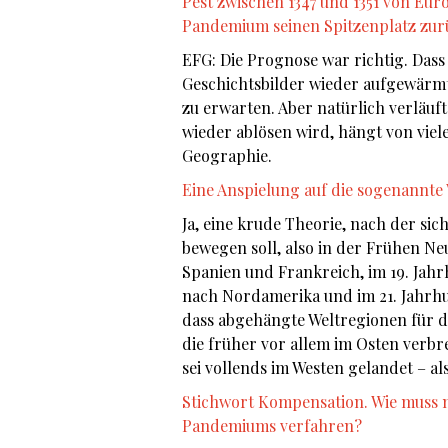
Pest zwischen 1347 und 1351 von Eur
Pandemium seinen Spitzenplatz zur
EFG: Die Prognose war richtig. Dass 
Geschichtsbilder wieder aufgewärm
zu erwarten. Aber natürlich verläuft
wieder ablösen wird, hängt von viel
Geogra
Eine Anspielung auf die sogenannte
Ja, eine krude Theorie, nach der si
bewegen soll, also in der Frühen Neu
Spanien und Frankreich, im 19. Jah
nach Nordamerika und im 21. Jahrhu
dass abgehängte Weltregionen für d
die früher vor allem im Osten verbre
sei vollends im Westen gelandet – al
Stichwort Kompensation. Wie muss m
Pandemiums verfahren?