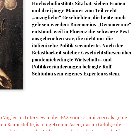
Hochschulinstituts Sitz hat, sieben Frauen
und drei junge Männer zum Teil recht
„anzügliche“ Geschichten, die heute noch
gelesen werden: Boccaccios „Decamerone
entstand, weil in Florenz die schwarze Pest
ausgebrochen war, die nicht nur die
italienische Politik veränderte. Nach der
Belastbarkeit solcher Geschichtsthesen übe
pandemiebedingte Wirtschafts- und
Politikveränderungen befragte Rolf
Schönlau sein eigenes Expertensystem.
n Vogler im Interview in der FAZ vom 22. Juni 2020 als „eine
en Raum stellte, ist eingetreten. Asien, das im Gefolge der