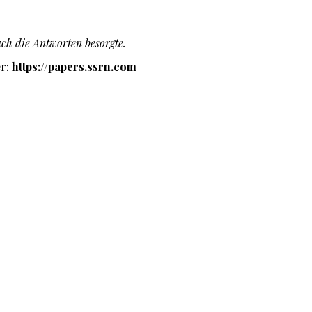
uch die Antworten besorgte.
er:
https://papers.ssrn.com