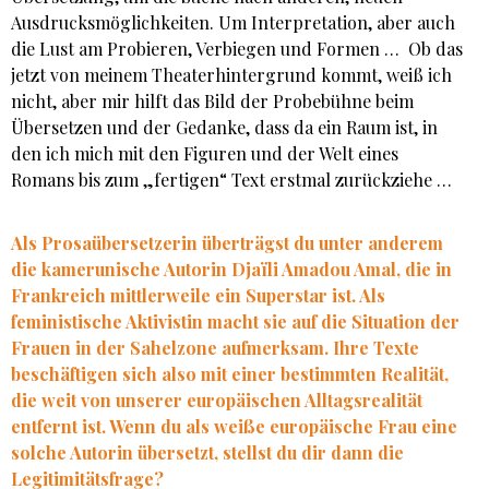
Ausdrucksmöglichkeiten. Um Interpretation, aber auch
die Lust am Probieren, Verbiegen und Formen … Ob das
jetzt von meinem Theaterhintergrund kommt, weiß ich
nicht, aber mir hilft das Bild der Probebühne beim
Übersetzen und der Gedanke, dass da ein Raum ist, in
den ich mich mit den Figuren und der Welt eines
Romans bis zum „fertigen“ Text erstmal zurückziehe …
Als Prosaübersetzerin überträgst du unter anderem
die kamerunische Autorin Djaïli Amadou Amal, die in
Frankreich mittlerweile ein Superstar ist. Als
feministische Aktivistin macht sie auf die Situation der
Frauen in der Sahelzone aufmerksam. Ihre Texte
beschäftigen sich also mit einer bestimmten Realität,
die weit von unserer europäischen Alltagsrealität
entfernt ist. Wenn du als weiße europäische Frau eine
solche Autorin übersetzt, stellst du dir dann die
Legitimitätsfrage?