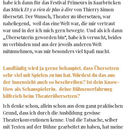
habe ich dann für das Festival Primeurs in Saarbrücken
das Stück
Et y a rien de plus à dire
von Thierry Simon
übersetzt. Der Wunsch, Theater zu übersetzen, war
naheliegend, weil das eine Welt war, die mir vertraut
war und in der ich mich gern bewegte. Und als ich dann
„Übersetzerin geworden bin“, habe ich versucht, beides
zu verbinden und aus der jeweils anderen Welt
mitzunehmen, was mir besonders viel Spaß macht.
Landläufig wird ja gerne behauptet, dass Übersetzen
sehr viel mit Spielen zu tun hat. Würdest du das aus
der Innensicht auch so beschreiben? Ist dein Know-
How als Schauspielerin, deine Bühnenerfahrung
hilfreich beim Theaterübersetzen?
Ich denke schon, allein schon aus dem ganz praktischen
Grund, dass ich durch die Ausbildung gewisse
Theaterkonventionen kenne. Und die Tatsache, selber
mit Texten auf der Bühne gearbeitet zu haben, hat meine