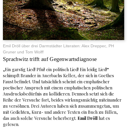
Emil Dröll über drei Darmstädter Literaten: Alex Dreppec, PH
Gruner und Tom Wolff
Sprachwitz trifft auf Gegenwartsdiagnose
„Ein garstig Lied! Pfui! ein politisch Lied! Ein leidig Lied!“
schimpft Brander in Auerbachs Keller, der sich in Goethes
Faust befindet. Und tatsächlich scheint ein emphatischer
poetischer Anspruch mit einem emphatischen politischen
Ausdrucksbedürfnis zu kollidieren. Dennoch setzt sich die
Reihe der Versuche fort, beides wirkungsmächtig miteinander
zu versöhnen. Drei Autoren haben sich zusammengetan, um
mit Gedichten, Kurz- und andere Texten ein Buch zu füllen,
das auch solche Versuche beherbergt.
Emil Dröll
hat es
gelesen.