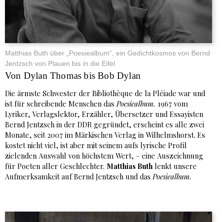
Matthias Buth über „Poesiealbum“, ein Gedichtkosmos von Bernd
Jentzsch von Plauen bis in die Eifel
Von Dylan Thomas bis Bob Dylan
Die ärmste Schwester der Bibliothèque de la Pléiade war und
ist für schreibende Menschen das
Poesiealbum.
1967 vom
Lyriker, Verlagslektor, Erzähler, Übersetzer und Essayisten
Bernd Jentzsch in der DDR gegründet, erscheint es alle zwei
Monate, seit 2007 im Märkischen Verlag in Wilhelmshorst. Es
kostet nicht viel, ist aber mit seinem aufs lyrische Profil
zielenden Auswahl von höchstem Wert, – eine Auszeichnung
für Poeten aller Geschlechter.
Matthias Buth
lenkt unsere
Aufmerksamkeit auf Bernd Jentzsch und das
Poesiealbum.