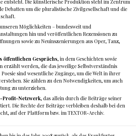
sie entsteht. Die künstlerische Produktion steht im Zentrum
le Debatten um die pluralistische Zivilgesellschaft und die
dschaft.
 unseren Möglichkeiten – bundesweit und
nstaltungen hin und veröffentlichen Rezensionen zu
ffnungen sowie zu Neuinszenierungen aus Oper, Tanz,
es öffentlichen Gesprächs
, in dem Geschichten sowie
 erzählt werden, die das jeweilige Selbstverständnis
Poesie sind wesentliche Zugänge, um die Welt in ihrer
verstehen. Sie zählen zu den Notwendigkeiten, um auch
htung zu unterziehen.
-Profit-Netzwerk
, das allein durch die Beiträge seiner
iert. Die Rechte der Beiträge verbleiben deshalb bei den
ht, auf der Plattform bzw. im TEXTOR-Archiv.
n bis in das Jahr 2008 zurück, als das Frankfurter