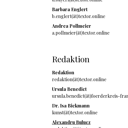
Barbara Englert
b.englert(ät)textor.online
Andrea Pollmeier
a.pollmeier(ät)textor.online
Redaktion
Redaktion
redaktion(ät)textor.online
Ursula Benedict
ursula.benedict(ät)foerderkreis-fra
Dr. Isa Bickmann
kunst(ät)textor.online
Alexandru Bulucz