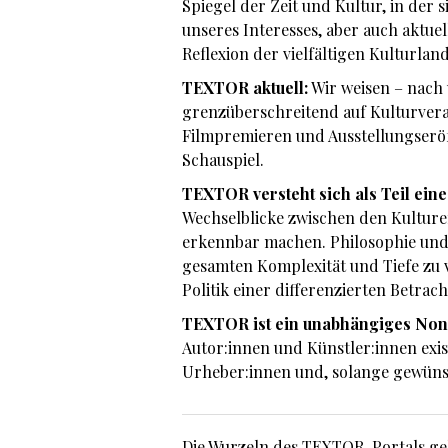
Spiegel der Zeit und Kultur, in der 
unseres Interesses, aber auch aktuel
Reflexion der vielfältigen Kulturlan
TEXTOR aktuell:
Wir weisen – nach
grenzüberschreitend auf Kulturvera
Filmpremieren und Ausstellungserö
Schauspiel.
TEXTOR versteht sich als Teil ein
Wechselblicke zwischen den Kulturen
erkennbar machen. Philosophie und 
gesamten Komplexität und Tiefe zu 
Politik einer differenzierten Betrac
TEXTOR ist ein unabhängiges Non
Autor:innen und Künstler:innen exist
Urheber:innen und, solange gewünsc
Die Wurzeln des TEXTOR-Portals gehe