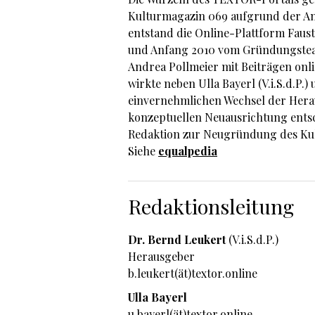
Kulturmagazin 069 aufgrund der Anz
entstand die Online-Plattform Fau
und Anfang 2010 vom Gründungsteam 
Andrea Pollmeier mit Beiträgen onli
wirkte neben Ulla Bayerl (V.i.S.d.P
einvernehmlichen Wechsel der Hera
konzeptuellen Neuausrichtung entsc
Redaktion zur Neugründung des Ku
Siehe
equalpedia
Redaktionsleitung
Dr. Bernd Leukert
(V.i.S.d.P.)
Herausgeber
b.leukert(ät)textor.online
Ulla Bayerl
u.bayerl(ät)textor.online