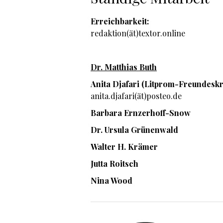
Erreichbarkeit:
redaktion(ät)textor.online
Dr. Matthias Buth
Anita Djafari (Litprom-Freundeskr
anita.djafari(ät)posteo.de
Barbara Ernzerhoff-Snow
Dr. Ursula Grünenwald
Walter H. Krämer
Jutta Roitsch
Nina Wood