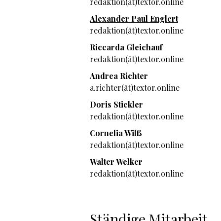
redaktion(ät)textor.online
Alexander Paul Englert
redaktion(ät)textor.online
Riccarda Gleichauf
redaktion(ät)textor.online
Andrea Richter
a.richter(ät)textor.online
Doris Stickler
redaktion(ät)textor.online
Cornelia Wilß
redaktion(ät)textor.online
Walter Welker
redaktion(ät)textor.online
Ständige Mitarbeit