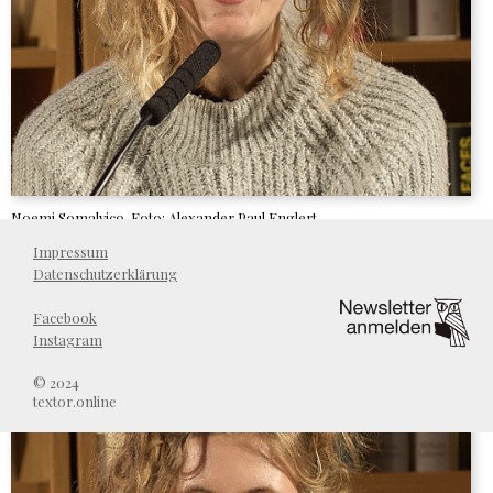
Noemi Somalvico. Foto: Alexander Paul Englert
Impressum
Alle Beiträge
Datenschutzerklärung
Facebook
Instagram
© 2024
textor.online