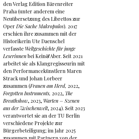
den Verlag Edition Bärenreiter
Praha (unter anderem eine
Neuübersetzung des Librettos zur
Oper
Die Sache Makropulos
). 2017
erschien ihre zusammen mit der
Historikerin Ute Daenschel
verfasste
Weltgeschichte für junge
Leserinnen
bei Kein&Aber. Seit 2021
arbeitet sie als Klangregisseurin mit
den Performancekünstlern Maren
Strack und Johan Lorbeer
zusammen (
Frauen am Herd,
2022,
Forgotten Instruments,
2022,
The
Breathshow
, 2023,
Warten – Szenen
aus der Zwischenwelt
, 2024). Seit 2023
verantwortet sie an der TU Berlin
verschiedene Projekte zur
Bürgerbeteiligung; im Jahr 2025
zusammen mit Partnern von der