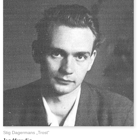
Stig Dagermans „Trost“