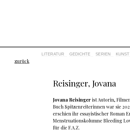
LITERATUR
GEDICHTE
SERIEN
KUNST 
zurück
Reisinger, Jovana
Jovana Reisinger
ist Autorin, Film
Buch Spitzenreiterinnen war sie 202
erschien ihr essayistischer Roman En
Menstruationskolumne Bleeding Lov
für die F.A.Z.