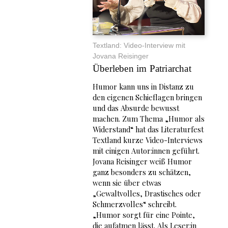
Textland: Video-Interview mit
Jovana Reisinger
Überleben im Patriarchat
Humor kann uns in Distanz zu
den eigenen Schieflagen bringen
und das Absurde bewusst
machen. Zum Thema „Humor als
Widerstand“ hat das Literaturfest
Textland kurze Video-Interviews
mit einigen Autor:innen geführt.
Jovana Reisinger weiß Humor
ganz besonders zu schätzen,
wenn sie über etwas
„Gewaltvolles, Drastisches oder
Schmerzvolles“ schreibt.
„Humor sorgt für eine Pointe,
die aufatmen lässt. Als Leser:in