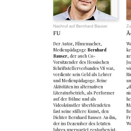
Nachruf auf Bernhard Bauser
Zu
FU
Ä
Der Autor, Filmemacher,
We
Medienpädagoge
Bernhard
ke
Bauser
, der auch Co-
ze
Vorsitzender des Hessischen
Jo
Schriftstellerverbandes VS war,
wi
verdiente sein Geld als Lehrer
Ri
und Medienpädagoge. Seine
un
Aktivitäten im alternativen
„d
Literaturbetrieb, als Performer
ni
auf der Bühne und als
he
Videokünstler überblendeten
Ma
fast seine stillere Kunst, den
Be
Dichter Bernhard Bauser. An ihn,
Fr
der im Dezember des letzten
Wo
Jahres unerwartet gestorben ist,