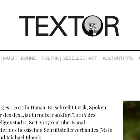
| MUSIK | BÜHNE
POLITIK | GESELLSCHAFT
KULTURTIPPS
, gest. 2025 in Hanau. Er schreibt Lyrik, Spoken-
 des des „kulturnetz frankfurt“, 2016 des
eligenstadt«. Seit 2007 YouTube-Kanal
der des hessischen Schriftstellerverbandes (VS in
und Michael Bloeck.