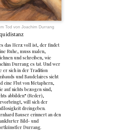
m Tod von Joachim Durrang
quidistanz
s das Herz voll ist, der findet
ine Ruhe, muss malen,
ichnen und schreiben, wie
achim Durrang es tat. Und wer
e er sich in der Tradition
mbauds und Baudelaires sieht
d eine Flut von Metaphern,
ie auf nichts bezogen sind,
chts abbilden“ (Reder),
rvorbringt, will sich der
ßlosigkeit dreingeben.
rnhard Bauser erinnert an den
ankfurter Bild- und
rtkünstler Durrang.