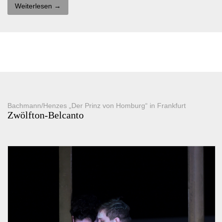
Weiterlesen →
Bachmann/Henzes „Der Prinz von Homburg“ in Frankfurt
Zwölfton-Belcanto