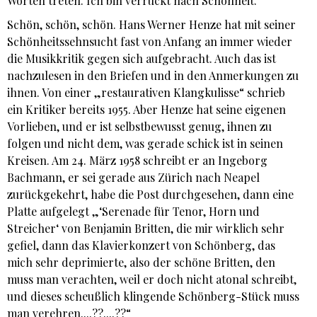
Worten treten. Ich bin verrückt nach Schönheit.“
Schön, schön, schön. Hans Werner Henze hat mit seiner
Schönheitssehnsucht fast von Anfang an immer wieder
die Musikkritik gegen sich aufgebracht. Auch das ist
nachzulesen in den Briefen und in den Anmerkungen zu
ihnen. Von einer „restaurativen Klangkulisse“ schrieb
ein Kritiker bereits 1955. Aber Henze hat seine eigenen
Vorlieben, und er ist selbstbewusst genug, ihnen zu
folgen und nicht dem, was gerade schick ist in seinen
Kreisen. Am 24. März 1958 schreibt er an Ingeborg
Bachmann, er sei gerade aus Zürich nach Neapel
zurückgekehrt, habe die Post durchgesehen, dann eine
Platte aufgelegt „‘Serenade für Tenor, Horn und
Streicher‘ von Benjamin Britten, die mir wirklich sehr
gefiel, dann das Klavierkonzert von Schönberg, das
mich sehr deprimierte, also der schöne Britten, den
muss man verachten, weil er doch nicht atonal schreibt,
und dieses scheußlich klingende Schönberg-Stück muss
man verehren....??....??“