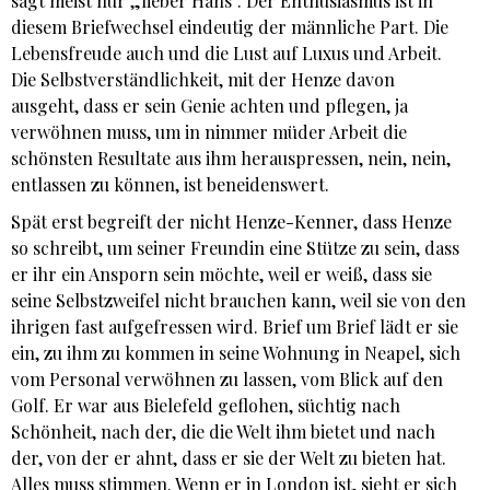
sagt meist nur „lieber Hans“. Der Enthusiasmus ist in
diesem Briefwechsel eindeutig der männliche Part. Die
Lebensfreude auch und die Lust auf Luxus und Arbeit.
Die Selbstverständlichkeit, mit der Henze davon
ausgeht, dass er sein Genie achten und pflegen, ja
verwöhnen muss, um in nimmer müder Arbeit die
schönsten Resultate aus ihm herauspressen, nein, nein,
entlassen zu können, ist beneidenswert.
Spät erst begreift der nicht Henze-Kenner, dass Henze
so schreibt, um seiner Freundin eine Stütze zu sein, dass
er ihr ein Ansporn sein möchte, weil er weiß, dass sie
seine Selbstzweifel nicht brauchen kann, weil sie von den
ihrigen fast aufgefressen wird. Brief um Brief lädt er sie
ein, zu ihm zu kommen in seine Wohnung in Neapel, sich
vom Personal verwöhnen zu lassen, vom Blick auf den
Golf. Er war aus Bielefeld geflohen, süchtig nach
Schönheit, nach der, die die Welt ihm bietet und nach
der, von der er ahnt, dass er sie der Welt zu bieten hat.
Alles muss stimmen. Wenn er in London ist, sieht er sich