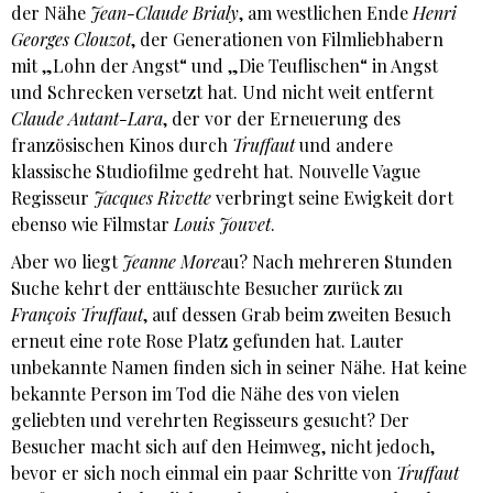
der Nähe
Jean-Claude Brialy
, am westlichen Ende
Henri
Georges
Clouzot
, der Generationen von Filmliebhabern
mit „Lohn der Angst“ und „Die Teuflischen“ in Angst
und Schrecken versetzt hat. Und nicht weit entfernt
Claude Autant-Lara
, der vor der Erneuerung des
französischen Kinos durch
Truffaut
und andere
klassische Studiofilme gedreht hat. Nouvelle Vague
Regisseur
Jacques Rivette
verbringt seine Ewigkeit dort
ebenso wie Filmstar
Louis Jouvet
.
Aber wo liegt
Jeanne More
au? Nach mehreren Stunden
Suche kehrt der enttäuschte Besucher zurück zu
François Truffaut
, auf dessen Grab beim zweiten Besuch
erneut eine rote Rose Platz gefunden hat. Lauter
unbekannte Namen finden sich in seiner Nähe. Hat keine
bekannte Person im Tod die Nähe des von vielen
geliebten und verehrten Regisseurs gesucht? Der
Besucher macht sich auf den Heimweg, nicht jedoch,
bevor er sich noch einmal ein paar Schritte von
Truffaut