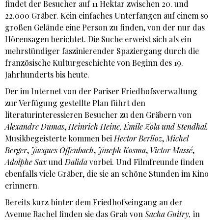
findet der Besucher auf 11 Hektar zwischen 20. und
22.000 Gräber. Kein einfaches Unterfangen auf einem so
großen Gelände eine Person zu finden, von der nur das
Hörensagen berichtet. Die Suche erweist sich als ein
mehrstündiger faszinierender Spaziergang durch die
französische Kulturgeschichte von Beginn des 19.
Jahrhunderts bis heute.
Der im Internet von der Pariser Friedhofsverwaltung
zur Verfügung gestellte Plan führt den
literaturinteressieren Besucher zu den Gräbern von
Alexandre Dumas
,
Heinrich Heine,
Émile Zola und Stendhal.
Musikbegeisterte kommen bei
Hector Berlioz
,
Michel
Berger
,
Jacques Offenbach
,
Joseph Kosma
,
Victor Massé
,
Adolphe Sax
und
Dalida
vorbei. Und Filmfreunde finden
ebenfalls viele Gräber, die sie an schöne Stunden im Kino
erinnern.
Bereits kurz hinter dem Friedhofseingang an der
Avenue Rachel finden sie das Grab von
Sacha Guitry,
in