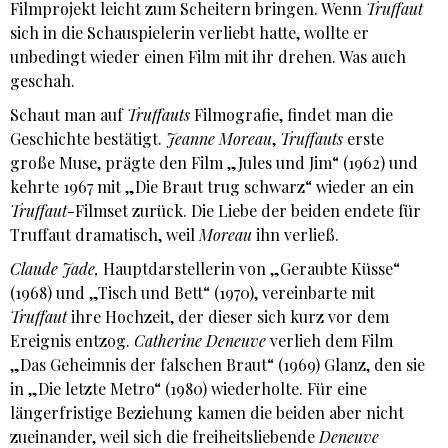
Filmprojekt leicht zum Scheitern bringen. Wenn
Truffaut
sich in die Schauspielerin verliebt hatte, wollte er
unbedingt wieder einen Film mit ihr drehen. Was auch
geschah.
Schaut man auf
Truffauts
Filmografie, findet man die
Geschichte bestätigt.
Jeanne
Moreau
,
Truffauts
erste
große Muse, prägte den Film „Jules und Jim“ (1962) und
kehrte 1967 mit „Die Braut trug schwarz“ wieder an ein
Truffaut
-Filmset zurück. Die Liebe der beiden endete für
Truffaut dramatisch, weil
Moreau
ihn verließ.
Claude Jade,
Hauptdarstellerin von „Geraubte Küsse“
(1968) und „Tisch und Bett“ (1970), vereinbarte mit
Truffaut
ihre Hochzeit, der dieser sich kurz vor dem
Ereignis entzog.
Catherine Deneuve
verlieh dem Film
„Das Geheimnis der falschen Braut“ (1969) Glanz, den sie
in „Die letzte Metro“ (1980) wiederholte. Für eine
längerfristige Beziehung kamen die beiden aber nicht
zueinander, weil sich die freiheitsliebende
Deneuve