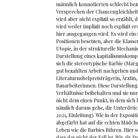
männlich konnotierten schlecht beza
Versprechen der Chancengleichheit 
wird aber nicht explizit so erzählt
wird weder implizit noch explizit e
hier ausgegangen wird. Es wird ein 
Positionen besetzen, aber die Klasse
Utopie, in der strukturelle Mechan
Darstellung eines kapitalismuskompa
sich die stereotypische Barbie (Marg
gut bezahlten Arbeit nachgehen und
Literaturnobelpreisträgerin, Ärztin
Bauarbeiterinnen. Diese Darstellun
Verhältnisse beibehalten und sie nu
nicht dem einen Punkt, in dem sich 
nämlich darum gehe, die Unterdrüc
2021, Einleitung). Wie in der Exposi
abgefärbt hat auf die echten Mädche
Leben wie die Barbies führen. Hier 
dass das nicht der Fall ist. Wir als Z