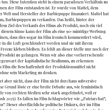
 tun. Diese Intention steht in einem paradoxen Verhältnis zu
nen der Film entstanden ist. Er wurde von Mattel, dem
 Welt und Hersteller der Barbiepuppe finanziert. Mattel hat
ran, Barbiepuppen zu verkaufen. Das heißt, hinter der
em Ziel des Verkaufs des Films als Produkt, noch ein viel
n diesem Sinne kann der Film als eine 90-minütige Werbung
en, dass dies sogar im Film ironisch kommentiert wird,
in die Luft geschleudert werden und sie mit ihrem
eeze kleben bleiben. Es fehlt an dieser Stelle nur noch der
Produkt zu gelangen. Wenn wir also eine vorherrschende
Gegenwart der kapitalistische Realismus, zu erkennen
m Film die Beschaffenheit der Produktionsmittel nicht
 ohne sein Marketing zu denken.
et aber nicht, dass der Film nicht durchaus subversive
 Grund löste er eine breite Debatte aus, wie feministisch
de von rechten Medien sehr stark angefeindet, weil er
h 2025). Es fallen im Film Schlagwörter wie „Patriarchat“,
. Dieser oberflächliche politische Diskurs, der im Film