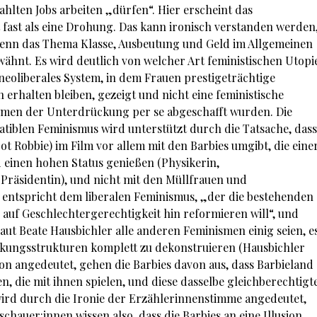
hlten Jobs arbeiten „dürfen“. Hier erscheint das
fast als eine Drohung. Das kann ironisch verstanden werden
, denn das Thema Klasse, Ausbeutung und Geld im Allgemeinen
rwähnt. Es wird deutlich von welcher Art feministischen Utopi
neoliberales System, in dem Frauen prestigeträchtige
n erhalten bleiben, gezeigt und nicht eine feministische
ismen der Unterdrückung per se abgeschafft wurden. Die
tiblen Feminismus wird unterstützt durch die Tatsache, dass
ot Robbie) im Film vor allem mit den Barbies umgibt, die eine
 einen hohen Status genießen (Physikerin,
, Präsidentin), und nicht mit den Müllfrauen und
g entspricht dem liberalen Feminismus, „der die bestehenden
r auf Geschlechtergerechtigkeit hin reformieren will“, und
laut Beate Hausbichler alle anderen Feminismen einig seien, e
kungsstrukturen komplett zu dekonstruieren (Hausbichler
tion angedeutet, gehen die Barbies davon aus, dass Barbieland
n, die mit ihnen spielen, und diese dasselbe gleichberechtigt
wird durch die Ironie der Erzählerinnenstimme angedeutet,
uschauer:innen wissen also, dass die Barbies an eine Illusion