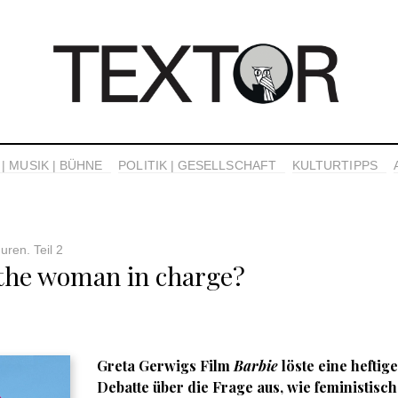
| MUSIK | BÜHNE
POLITIK | GESELLSCHAFT
KULTURTIPPS
uren. Teil 2
 the woman in charge?
Greta Gerwigs Film
Barbie
löste eine heftige
Debatte über die Frage aus, wie feministisch