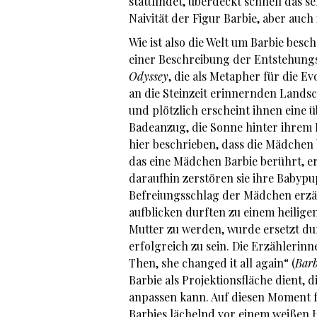
stattfindet, überdeckt schnell das s
Naivität der Figur Barbie, aber auch
Wie ist also die Welt um Barbie besc
einer Beschreibung der Entstehungs
Odyssey
, die als Metapher für die E
an die Steinzeit erinnernden Landsc
und plötzlich erscheint ihnen ein
Badeanzug, die Sonne hinter ihrem K
hier beschrieben, dass die Mädchen
das eine Mädchen Barbie berührt, 
daraufhin zerstören sie ihre Babypu
Befreiungsschlag der Mädchen erzäh
aufblicken durften zu einem heilig
Mutter zu werden, wurde ersetzt du
erfolgreich zu sein. Die Erzählerin
Then, she changed it all again“ (
Bar
Barbie als Projektionsfläche dient, 
anpassen kann. Auf diesen Moment fo
Barbies lächelnd vor einem weißen 