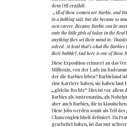
dem Off erzählt:
„All of these women are Barbie, and Bar
in a bathing suit, but she became so m
own career. Because Barbie can be anyt
onto the little girls of today in the R
anything they set their mind to. Thanks
solved. At least that’s what the Barbies 
their bubble? And here is one of those 
Diese Exposition erinnert an das V
Millionär, von der Lady im Badeanzug
der die Barbies leben? Barbieland ist
eine Karriere haben, sie haben lau
„gleiche Rechte“. Dies ist vor allem
Barbies als Austronautin, als Nobelp
aber auch Barbies, die in klassische
Diese Jobs werden somit als Teil des 
Chancengleichheit definiert. Da Fr
gearbeitet haben, ist das nur schwe