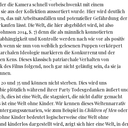
 der die Kamera schnell vorbeischwenkt mit einem
ie aus der Kollektion aussortiert wurde. Hier wird deutlich
, das mit Arbeitsausfällen und potenzieller Gefährdung der
ufen lässt. Die Welt, die hier abgebildet wird, ist also
(Johnson 2014, S. 7) denn die als männlich konnotierten
abhängigkeit und Kontrolle werden nach wie vor als positiv
ch wenn sie nun von weiblich gelesenen Puppen verkörpert
riarchalen Ideologie markieren die Konkurrenz und der
Kens. Dieses klassisch patriarchale Verhalten von
des Films folgend, noch gar nicht geläufig sein, da sie ja
ennen.
 20 und 35 und können nicht sterben. Dies wird uns
rbie plötzlich während ihrer Party Todesgedanken äußert un
ch, dies ist eine Welt, die stagniert, die nicht dafür gemacht
Es ist eine Welt ohne Kinder. Wir kennen dieses Weltennarrativ
ntergangsszenarien, wie zum Beispiel in
Children of Men
oder
 ohne Kinder bedeutet logischerweise eine Welt ohne
d kinderlos dargestellt wird, zeigt sich hier eine Welt, in de