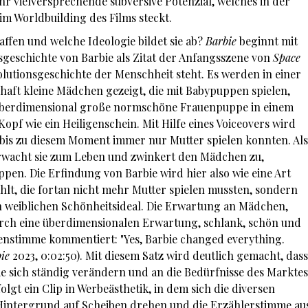
ehr vielversprechende subversive Potenzial, welches in der
 im Worldbuilding des Films steckt.
haffen und welche Ideologie bildet sie ab?
Barbie
beginnt mit
geschichte von Barbie als Zitat der Anfangsszene von
Space
volutionsgeschichte der Menschheit steht. Es werden in einer
haft kleine Mädchen gezeigt, die mit Babypuppen spielen,
e überdimensional große normschöne Frauenpuppe in einem
opf wie ein Heiligenschein. Mit Hilfe eines Voiceovers wird
 bis zu diesem Moment immer nur Mutter spielen konnten. Als
erwacht sie zum Leben und zwinkert den Mädchen zu,
ppen. Die Erfindung von Barbie wird hier also wie eine Art
lt, die fortan nicht mehr Mutter spielen mussten, sondern
en weiblichen Schönheitsideal. Die Erwartung an Mädchen,
rch eine überdimensionalen Erwartung, schlank, schön und
nenstimme kommentiert: "Yes, Barbie changed everything.
bie
2023, 0:02:50). Mit diesem Satz wird deutlich gemacht, dass
die sich ständig verändern und an die Bedürfnisse des Marktes
lgt ein Clip in Werbeästhetik, in dem sich die diversen
Hintergrund auf Scheiben drehen und die Erzählerstimme au