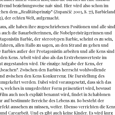
emd beziehungsweise naiv sind. Hier wird also schon im
hen dem „Realitätsprinzip“ (Zupančič 2003, S. 77), Barbielan
5), der echten Welt, aufgemacht.
 aus, alle haben ihre zugeschriebenen Positionen und alle sin
ls auch die Bauarbeiterinnen, die Nobelpreisträgerinnen und
tagonistin Barbie, der stereotypen Barbie, scheint es zu sein,
fahren, allen Hallo zu sagen, an den Strand zu gehen und
e Barbies außer der Protagonistin arbeiten und alle Kens sind
r den Kens. Arbeit wird also als das Erstrebenswerteste im
ht zugestanden wird. Die einzige Aufgabe der Kens, der
u „beachen“. Zwischen den Barbies herrscht wohlwollende
 und zwischen den Kens Konkurrenz. Die Darstellung des
h umgekehrt werden. Dabei wird vorausgesetzt, dass sich das
vs, welches in umgedrehter Form präsentiert wird, bewusst
 Film auch noch explizit benannt wird, findet in Schablonen
nur auf bestimmte Bereiche des Lebens zu. So besteht der
rfekt aussehen zu müssen, weiter. Ebenso verrichten die Ken
und Carearbeit. Und es gibt auch keine Kinder. Es wird kurz