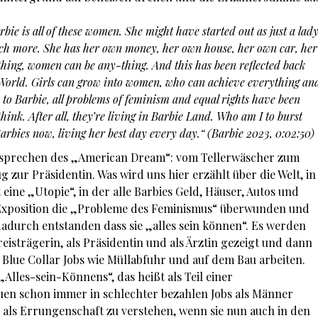
bie is all of these women. She might have started out as just a lad
uch more. She has her own money, her own house, her own car, her
hing, women can be any-thing. And this has been reflected back
eal World. Girls can grow into women, who can achieve everything an
 to Barbie, all problems of feminism and equal rights have been
think. After all, they’re living in Barbie Land. Who am I to burst
Barbies now, living her best day every day.“ (Barbie 2023, 0:02:50)
ersprechen des „American Dream“: vom Tellerwäscher zum
 zur Präsidentin. Was wird uns hier erzählt über die Welt, in
 eine „Utopie“, in der alle Barbies Geld, Häuser, Autos und
t Exposition die „Probleme des Feminismus“ überwunden und
 dadurch entstanden dass sie „alles sein können“. Es werden
reisträgerin, als Präsidentin und als Ärztin gezeigt und dann
n Blue Collar Jobs wie Müllabfuhr und auf dem Bau arbeiten.
„Alles-sein-Könnens“, das heißt als Teil einer
auen schon immer in schlechter bezahlen Jobs als Männer
r als Errungenschaft zu verstehen, wenn sie nun auch in den