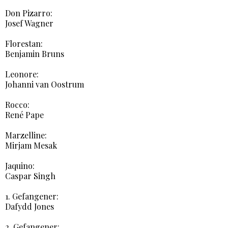
Don Pizarro:
Josef Wagner
Florestan:
Benjamin Bruns
Leonore:
Johanni van Oostrum
Rocco:
René Pape
Marzelline:
Mirjam Mesak
Jaquino:
Caspar Singh
1. Gefangener:
Dafydd Jones
2. Gefangener: