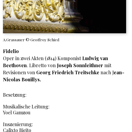
A.Grassauer © Geoffroy Schied
Fidelio
Oper in zwei Akten (1814) Komponist
Ludwig van
Beethoven
. Libretto von
Joseph Sonnleithner
mit
Revisionen von
Georg Friedrich Treitschke
nach J
ean-
Nicolas Bouillys.
Besetzung:
Musikalische Leitung:
Yoel Gamzou
Inszenierung:
Calixto Bieito