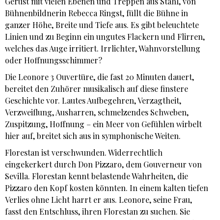
Gerüst mit vielen Ebenen und Treppen aus Stahl, von
Bühnenbildnerin Rebecca Ringst, füllt die Bühne in
ganzer Höhe, Breite und Tiefe aus. Es gibt beleuchtete
Linien und zu Beginn ein ungutes Flackern und Flirren,
welches das Auge irritiert. Irrlichter, Wahnvorstellung
oder Hoffnungsschimmer?
Die Leonore 3 Ouvertüre, die fast 20 Minuten dauert,
bereitet den Zuhörer musikalisch auf diese finstere
Geschichte vor. Lautes Aufbegehren, Verzagtheit,
Verzweiflung, Ausharren, schmelzendes Schweben,
Zuspitzung, Hoffnung – ein Meer von Gefühlen wirbelt
hier auf, breitet sich aus in symphonische Weiten.
Florestan ist verschwunden. Widerrechtlich
eingekerkert durch Don Pizzaro, dem Gouverneur von
Sevilla. Florestan kennt belastende Wahrheiten, die
Pizzaro den Kopf kosten könnten. In einem kalten tiefen
Verlies ohne Licht harrt er aus. Leonore, seine Frau,
fasst den Entschluss, ihren Florestan zu suchen. Sie