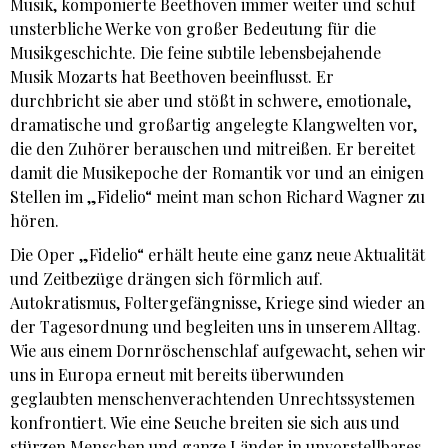
Musik, komponierte Beethoven immer weiter und schuf
unsterbliche Werke von großer Bedeutung für die
Musikgeschichte. Die feine subtile lebensbejahende
Musik Mozarts hat Beethoven beeinflusst. Er
durchbricht sie aber und stößt in schwere, emotionale,
dramatische und großartig angelegte Klangwelten vor,
die den Zuhörer berauschen und mitreißen. Er bereitet
damit die Musikepoche der Romantik vor und an einigen
Stellen im „Fidelio“ meint man schon Richard Wagner zu
hören.
Die Oper „Fidelio“ erhält heute eine ganz neue Aktualität
und Zeitbezüge drängen sich förmlich auf.
Autokratismus, Foltergefängnisse, Kriege sind wieder an
der Tagesordnung und begleiten uns in unserem Alltag.
Wie aus einem Dornröschenschlaf aufgewacht, sehen wir
uns in Europa erneut mit bereits überwunden
geglaubten menschenverachtenden Unrechtssystemen
konfrontiert. Wie eine Seuche breiten sie sich aus und
stürzen Menschen und ganze Länder in unvorstellbares