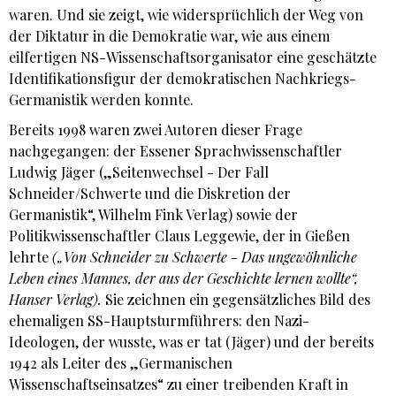
waren. Und sie zeigt, wie widersprüchlich der Weg von
der Diktatur in die Demokratie war, wie aus einem
eilfertigen NS-Wissenschaftsorganisator eine geschätzte
Identifikationsfigur der demokratischen Nachkriegs-
Germanistik werden konnte.
Bereits 1998 waren zwei Autoren dieser Frage
nachgegangen: der Essener Sprachwissenschaftler
Ludwig Jäger
(„Seitenwechsel - Der Fall
Schneider/Schwerte und die Diskretion der
Germanistik“, Wilhelm Fink Verlag) sowie der
Politikwissenschaftler
Claus Leggewie, der in Gießen
lehrte
(„Von Schneider zu Schwerte - Das ungewöhnliche
Leben eines Mannes, der aus der Geschichte lernen wollte“,
Hanser Verlag).
Sie zeichnen ein gegensätzliches Bild des
ehemaligen SS-Hauptsturmführers: den Nazi-
Ideologen, der wusste, was er tat (Jäger) und der bereits
1942 als Leiter des „Germanischen
Wissenschaftseinsatzes“ zu einer treibenden Kraft in