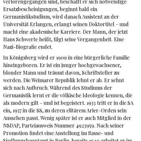
verlorengegangen sind, beschafft er sich notwendige
Ersatzbescheinigungen, beginnt bald ein
Germanistikstudium, wird danach Assistent an der
Universität Erlangen, erlangt seinen Doktortitel – und
macht eine akademische Karriere. Der Mann, der jetzt
Hans Schwerte heißt, tilgt seine Vergangenheit. Eine
Nazi-Biografie endet.
In Königsberg wird er 1909 in eine bürgerliche Familie
hineingeboren. Er ist ein junger hochgewachsener,
blonder Mann und träumt davon, Schriftsteller zu
werden. Die Weimarer Republik lehnt er ab. Er sehnt
sich nach Aufbruch. Während des Studiums der
Germanistik lernt er die völkische Ideologie kennen, die
als modern gilt – und ist begeistert. 1933 tritt er in die SA
ein, 1937 in die SS, zu deren elitärem Arier-Orden sein
Aussehen passt. Wenig später ist er auch Mitglied in der
NSDAP, Parteiausweis Nummer 4923959. Nach seiner
Promotion findet eine Anstellung im Rasse- und
Siedlungshauptamt in Berlin, bereits 1940 arbeitet er im