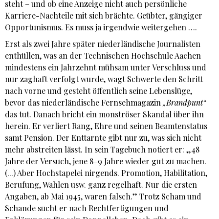
steht – und ob eine Anzeige nicht auch persönliche
Karriere-Nachteile mit sich brächte. Geübter, gängiger
Opportunismus. Es muss ja irgendwie weitergehen ….
Erst als zwei Jahre später niederländische Journalisten
enthüllen, was an der Technischen Hochschule Aachen
mindestens ein Jahrzehnt mühsam unter Verschluss und
nur zaghaft verfolgt wurde, wagt Schwerte den Schritt
nach vorne und gesteht öffentlich seine Lebenslüge,
bevor das niederländische Fernsehmagazin
„Brandpunt“
das tut. Danach bricht ein monströser Skandal über ihn
herein. Er verliert Rang, Ehre und seinen Beamtenstatus
samt Pension. Der Enttarnte gibt nur zu, was sich nicht
mehr abstreiten lässt. In sein Tagebuch notiert er: „48
Jahre der Versuch, jene 8–9 Jahre wieder gut zu machen.
(...) Aber Hochstapelei nirgends. Promotion, Habilitation,
Berufung, Wahlen usw. ganz regelhaft. Nur die ersten
Angaben, ab Mai 1945, waren falsch.” Trotz Scham und
Schande sucht er nach Rechtfertigungen und