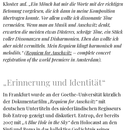
Kloster auf.
„Ein Mönch hat mir die Worte mit der richtigen
Betonung vorgelesen, die ich dann in meine Komposition
übertragen konnte. Vor allem wollte ich dissonante Töne
vermeiden. Wenn man an Musik und Auschwitz denkt,
erwarten die meisten etwas Düsteres, schräge Töne, ein Stück
voller Dissonanzen und Disharmonien. Eben das wollte ich
aber nicht vermitteln. Mein Requiem klingt harmonisch und
melodiös.“ (
Requiem for Auschwitz
– complete concert
registration of the world premiere in Amsterdam).
„Erinnerung und Identität“
In Frankfurt wurde an der Goethe-Universität kürzlich
der Dokumentarfilm
„Requiem for Auschwitz“
mit
deutschen Untertiteln des niederländischen Regisseurs
Bob Entrop gezeigt und diskutiert. Entrop, der bereits
2007 mit
„A Blue Hole in the Sky“
den Holocaust an den
Sinti und Roma in das kollektive Gedächtnis seines