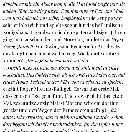
drückte er mir ein Akkordeon in die Hand und zeigte mir die
halben Töne und die ganzen. Damit meinte er Dur und Moll.
Den Rest habe ich mir selber beigebracht.“
Die Gruppe war
sehr erfolgreich und spielte sogar für das holländische
Königshaus. Irgendwann in den späten achtziger Jahren
ging man auseinander, und Moreno gründete das
Gypsy
Swing Quintett.
Vom Swing zum Requiem für Auschwitz –
das klingt nach einem weiten Weg. Wie konnte es dazu
kommen?
„Bis 1998 habe ich mich mit der
Vernichtungsgeschichte der Roma und Sinti nicht intensiv
beschäftigt. Das änderte sich, als ich 1998 eingeladen war, auf
einem Roma-Festival in der Nähe von Auschwitz zu spielen“,
erzählt Roger Moreno-Rathgeb. Es war das erste Mal,
dass er nach Oświęcim fuhr. Und es war nicht das letzte
Mal, zweiundzwanzig Mal ist Moreno seitdem dorthin
gereist und den Wegen der Ermordeten gefolgt.
„Ich
hatte nicht erwartet, dass es mich so umhauen würde. Schon
dort begann ich darüber nachzudenken, für die Opfer unter
der Minderheit der Roma und Sinti eine Erinnerung zu