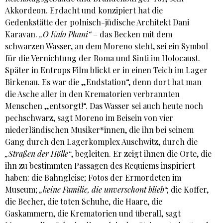
Akkordeon. Erdacht und konzipiert hat die
Gedenkstätte der polnisch-jüdische Architekt Dani
Karavan.
„O Kalo Phani“
– das Becken mit dem
schwarzen Wasser, an dem Moreno steht, sei ein Symbol
für die Vernichtung der Roma und Sinti im Holocaust.
Später in Entrops Film blickt er in einen Teich im Lager
Birkenau. Es war die „Endstation“, denn dort hat man
die Asche aller in den Krematorien verbrannten
Menschen „entsorgt!“. Das Wasser sei auch heute noch
pechschwarz, sagt Moreno im Beisein von vier
niederländischen Musiker*innen, die ihn bei seinem
Gang durch den Lagerkomplex Auschwitz, durch die
„Straßen der Hölle“
, begleiten. Er zeigt ihnen die Orte, die
ihn zu bestimmten Passagen des Requiems inspiriert
haben: die Bahngleise; Fotos der Ermordeten im
Museum;
„keine Familie, die unverschont blieb“
; die Koffer,
die Becher, die toten Schuhe, die Haare, die
Gaskammern, die Krematorien und überall, sagt