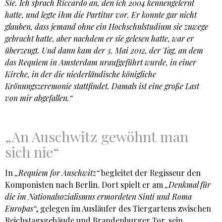
Sie. Ich sprach Riccardo an, den ich 2004 kennengelernt
hatte, und legte ihm die Partitur vor. Er konnte gar nicht
glauben, dass jemand ohne ein Hochschulstudium sie zuwege
gebracht hatte, aber nachdem er sie gelesen hatte, war er
überzeugt. Und dann kam der 3. Mai 2012, der Tag, an dem
das Requiem in Amsterdam uraufgeführt wurde, in einer
Kirche, in der die niederländische königliche
Krönungszeremonie stattfindet. Damals ist eine große Last
von mir abgefallen.“
„An Auschwitz gewöhnt man
sich nie“
In
„Requiem for Auschwitz“
begleitet der Regisseur den
Komponisten nach Berlin. Dort spielt er am
„Denkmal für
die im Nationalsozialismus ermordeten Sinti und Roma
Europas“
, gelegen im Ausläufer des Tiergartens zwischen
Reichstagsgebäude und Brandenburger Tor, sein