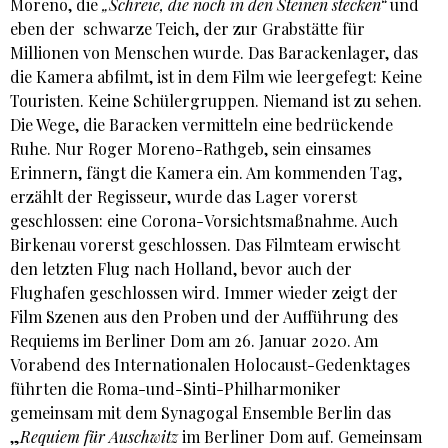
Moreno, die
„Schreie, die noch in den Steinen stecken“
und
eben der schwarze Teich, der zur Grabstätte für
Millionen von Menschen wurde. Das Barackenlager, das
die Kamera abfilmt, ist in dem Film wie leergefegt: Keine
Touristen. Keine Schülergruppen. Niemand ist zu sehen.
Die Wege, die Baracken vermitteln eine bedrückende
Ruhe. Nur Roger Moreno-Rathgeb, sein einsames
Erinnern, fängt die Kamera ein. Am kommenden Tag,
erzählt der Regisseur, wurde das Lager vorerst
geschlossen: eine Corona-Vorsichtsmaßnahme. Auch
Birkenau vorerst geschlossen. Das Filmteam erwischt
den letzten Flug nach Holland, bevor auch der
Flughafen geschlossen wird. Immer wieder zeigt der
Film Szenen aus den Proben und der Aufführung des
Requiems im Berliner Dom am 26. Januar 2020. Am
Vorabend des Internationalen Holocaust-Gedenktages
führten die Roma-und-Sinti-Philharmoniker
gemeinsam mit dem Synagogal Ensemble Berlin das
„
Requiem für Auschwitz
im Berliner Dom auf. Gemeinsam