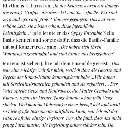
Rhythmus-Gitarrist an.
„In der Schweiz waren wir damals
die einzige Gruppe, die diese Art von Jazz spielte. Wir sind
1979 und 1980 auf ,große‘ Tournee gegangen. Das war eine
schöne Zeit. Sie wissen schon: diese jugendliche
Leichtigkeit…“
1980 lernte er das
Gypsy Ensemble
Nello
Basily kennen und sorgte dafür, dass die Basiliy-Familie
mit auf Konzertreise ging.
„Die haben sich ihren
Wohnwagen geschnappt und sind hinter uns hergefahren“.
Moreno ist sieben Jahre mit dem Ensemble gereist.
„Das
war eine wichtige Zeit für mich, weil ich dort die Gesetze und
Regeln der Roma-Kultur kennengelernt habe …Wir haben
mit Streichinstrumenten gehandelt und sie repariert … Der
Vater spielte Geige und Kontrabass, die Mutter Cembalo und
Klavier, sogar ihr kleiner Junge konnte schon früh Geige
spielen. Weil man im Wohnwagen etwas beengt lebt und nicht
so viele große Instrumente mitführen kann, war ich mit der
Gitarre oft der einzige Begleiter. Der Alte fand, dass das nicht
genug Lärm mache, die Begleitung müsse stärker sein. Da