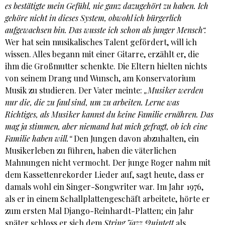
es bestätigte mein Gefühl, nie ganz dazugehört zu haben. Ich
gehöre nicht in dieses System, obwohl ich bürgerlich
aufgewachsen bin. Das wusste ich schon als junger Mensch“.
Wer hat sein musikalisches Talent gefördert, will ich
wissen. Alles begann mit einer Gitarre, erzählt er, die
ihm die Großmutter schenkte. Die Eltern hielten nichts
von seinem Drang und Wunsch, am Konservatorium
Musik zu studieren. Der Vater meinte:
„Musiker werden
nur die, die zu faul sind, um zu arbeiten. Lerne was
Richtiges, als Musiker kannst du keine Familie ernähren. Das
mag ja stimmen, aber niemand hat mich gefragt, ob ich eine
Familie haben will.“
Den Jungen davon abzuhalten, ein
Musikerleben zu führen, haben die väterlichen
Mahnungen nicht vermocht. Der junge Roger nahm mit
dem Kassettenrekorder Lieder auf, sagt heute, dass er
damals wohl ein Singer-Songwriter war. Im Jahr 1976,
als er in einem Schallplattengeschäft arbeitete, hörte er
zum ersten Mal Django-Reinhardt-Platten; ein Jahr
später schloss er sich dem
String Jazz Quintett
als