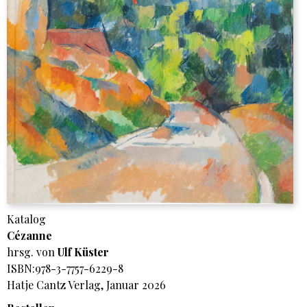
Katalog
Cézanne
hrsg. von
Ulf Küster
ISBN:978-3-7757-6229-8
Hatje Cantz Verlag, Januar 2026