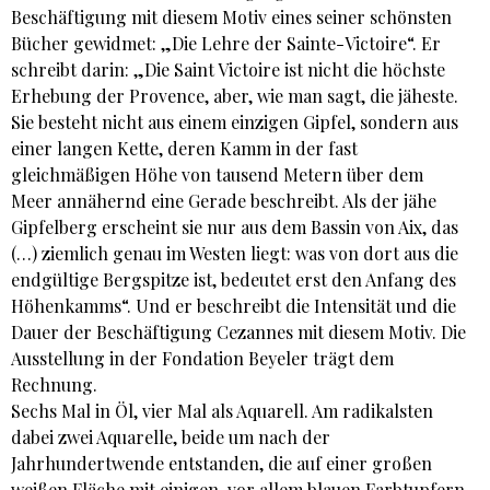
Beschäftigung mit diesem Motiv eines seiner schönsten
Bücher gewidmet: „Die Lehre der Sainte-Victoire“. Er
schreibt darin: „Die Saint Victoire ist nicht die höchste
Erhebung der Provence, aber, wie man sagt, die jäheste.
Sie besteht nicht aus einem einzigen Gipfel, sondern aus
einer langen Kette, deren Kamm in der fast
gleichmäßigen Höhe von tausend Metern über dem
Meer annähernd eine Gerade beschreibt. Als der jähe
Gipfelberg erscheint sie nur aus dem Bassin von Aix, das
(…) ziemlich genau im Westen liegt: was von dort aus die
endgültige Bergspitze ist, bedeutet erst den Anfang des
Höhenkamms“. Und er beschreibt die Intensität und die
Dauer der Beschäftigung Cezannes mit diesem Motiv. Die
Ausstellung in der Fondation Beyeler trägt dem
Rechnung.
Sechs Mal in Öl, vier Mal als Aquarell. Am radikalsten
dabei zwei Aquarelle, beide um nach der
Jahrhundertwende entstanden, die auf einer großen
weißen Fläche mit einigen, vor allem blauen Farbtupfern