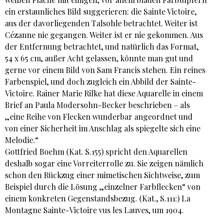
ein erstaunliches Bild suggerieren: die Sainte Victoire,
aus der davorliegenden Talsohle betrachtet. Weiter ist
Cézanne nie gegangen. Weiter ist er nie gekommen. Aus
der Entfernung betrachtet, und natürlich das Format,
54 x 65 cm, außer Acht gelassen, könnte man gut und
gerne vor einem Bild von Sam Francis stehen. Ein reines
Farbenspiel, und doch zugleich ein Abbild der Sainte-
Victoire. Rainer Marie Rilke hat diese Aquarelle in einem
Brief an Paula Modersohn-Becker beschrieben – als
„eine Reihe von Flecken wunderbar angeordnet und
von einer Sicherheit im Anschlag als spiegelte sich eine
Melodie.“
Gottfried Boehm (Kat. S.155) spricht den Aquarellen
deshalb sogar eine Vorreiterrolle zu. Sie zeigen nämlich
schon den Rückzug einer mimetischen Sichtweise, zum
Beispiel durch die Lösung „einzelner Farbflecken“ von
einem konkreten Gegenstandsbezug. (Kat., S.111:) La
Montagne Sainte-Victoire vus les Lauves, um 1904.