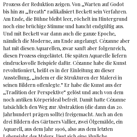
Prozess der Reduktion zeigen. Von „Warten auf Godot
bis hin zu „Breath“ radikalisiert Beckett sein Verfahren.
Am Ende, die Bühne bleibt leer, röchelt im Hintergrund
noch eine brüchige Stimme und haucht endgültig aus.
Und mit Beckett war dann auch die ganze Epoche,
nämlich die Moderne, am Ende angelangt. Cézanne aber
hat mit diesen Aquarellen, zwar sanft aber folgenreich,
diesen Prozess eingeläutet. Die späten Aquarelle liefern
eindrucksvolle Beispiele dafür. Cézanne habe die Kunst
revolutioniert, heißt es in der Einleitung zu dieser
Ausstellung, „indem er die Strukturen der Malerei in
seinen Bildern offenlegte.“ Er habe die Kunst aus der
„Tradition der Perspektive“ gelöst und auch von dem
noch antiken Körperideal befreit. Damit hatte Cézanne
tatsächlich den Weg zur Abstraktion (die dann das 20.
Jahrhundert prägen sollte) freigemacht. Auch an den
drei Bildern des Gärtners Vallier, zwei Ölgemälde, ein
Aquarell, aus dem Jahr 1906, also aus dem letzten
Lebensjahr des Malers, lässt sich eine ähnliche