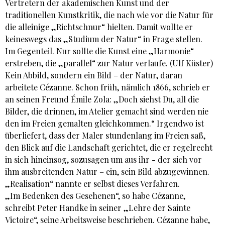
Vertretern der akademischen Kunst und der
traditionellen Kunstkritik, die nach wie vor die Natur für
die alleinige „Richtschnur“ hielten. Damit wollte er
keineswegs das „Studium der Natur“ in Frage stellen.
Im Gegenteil. Nur sollte die Kunst eine „Harmonie“
erstreben, die „parallel“ zur Natur verlaufe. (Ulf Küster)
Kein Abbild, sondern ein Bild – der Natur, daran
arbeitete Cézanne. Schon früh, nämlich 1866, schrieb er
an seinen Freund Émile Zola: „Doch siehst Du, all die
Bilder, die drinnen, im Atelier gemacht sind werden nie
den im Freien gemalten gleichkommen.“ Irgendwo ist
überliefert, dass der Maler stundenlang im Freien saß,
den Blick auf die Landschaft gerichtet, die er regelrecht
in sich hineinsog, sozusagen um aus ihr - der sich vor
ihm ausbreitenden Natur – ein, sein Bild abzugewinnen.
„Realisation“ nannte er selbst dieses Verfahren.
„Im Bedenken des Gesehenen“, so habe Cézanne,
schreibt Peter Handke in seiner „Lehre der Sainte
Victoire“, seine Arbeitsweise beschrieben. Cézanne habe,