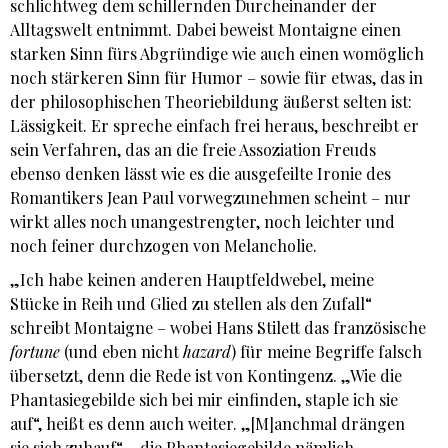
schlichtweg dem schillernden Durcheinander der
Alltagswelt entnimmt. Dabei beweist Montaigne einen
starken Sinn fürs Abgründige wie auch einen womöglich
noch stärkeren Sinn für Humor – sowie für etwas, das in
der philosophischen Theoriebildung äußerst selten ist:
Lässigkeit. Er spreche einfach frei heraus, beschreibt er
sein Verfahren, das an die freie Assoziation Freuds
ebenso denken lässt wie es die ausgefeilte Ironie des
Romantikers Jean Paul vorwegzunehmen scheint – nur
wirkt alles noch unangestrengter, noch leichter und
noch feiner durchzogen von Melancholie.
„Ich habe keinen anderen Hauptfeldwebel, meine
Stücke in Reih und Glied zu stellen als den Zufall“
schreibt Montaigne – wobei Hans Stilett das französische
fortune
(und eben nicht
hazard
) für meine Begriffe falsch
übersetzt, denn die Rede ist von Kontingenz. „Wie die
Phantasiegebilde sich bei mir einfinden, staple ich sie
auf“, heißt es denn auch weiter. „[M]anchmal drängen
sie sich zuhauf“ – die Phantasiegebilde nämlich –