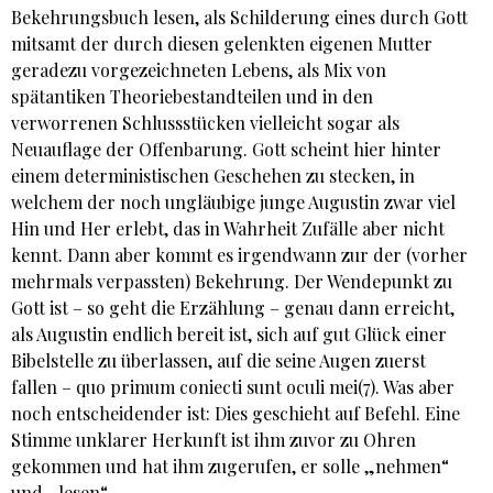
Bekehrungsbuch lesen, als Schilderung eines durch Gott
mitsamt der durch diesen gelenkten eigenen Mutter
geradezu vorgezeichneten Lebens, als Mix von
spätantiken Theoriebestandteilen und in den
verworrenen Schlussstücken vielleicht sogar als
Neuauflage der Offenbarung. Gott scheint hier hinter
einem deterministischen Geschehen zu stecken, in
welchem der noch ungläubige junge Augustin zwar viel
Hin und Her erlebt, das in Wahrheit Zufälle aber nicht
kennt. Dann aber kommt es irgendwann zur der (vorher
mehrmals verpassten) Bekehrung. Der Wendepunkt zu
Gott ist – so geht die Erzählung – genau dann erreicht,
als Augustin endlich bereit ist, sich auf gut Glück einer
Bibelstelle zu überlassen, auf die seine Augen zuerst
fallen – quo primum coniecti sunt oculi mei(7). Was aber
noch entscheidender ist: Dies geschieht auf Befehl. Eine
Stimme unklarer Herkunft ist ihm zuvor zu Ohren
gekommen und hat ihm zugerufen, er solle „nehmen“
und „lesen“.