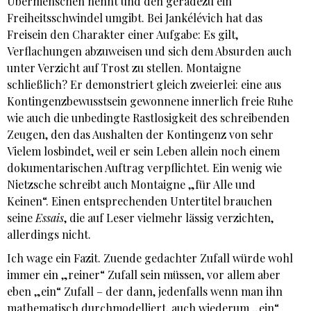
Übermenschen nennt und den geradezu ein
Freiheitsschwindel umgibt. Bei Jankélévich hat das
Freisein den Charakter einer Aufgabe: Es gilt,
Verflachungen abzuweisen und sich dem Absurden auch
unter Verzicht auf Trost zu stellen. Montaigne
schließlich? Er demonstriert gleich zweierlei: eine aus
Kontingenzbewusstsein gewonnene innerlich freie Ruhe
wie auch die unbedingte Rastlosigkeit des schreibenden
Zeugen, den das Aushalten der Kontingenz von sehr
Vielem losbindet, weil er sein Leben allein noch einem
dokumentarischen Auftrag verpflichtet. Ein wenig wie
Nietzsche schreibt auch Montaigne „für Alle und
Keinen“. Einen entsprechenden Untertitel brauchen
seine
Essais
, die auf Leser vielmehr lässig verzichten,
allerdings nicht.
Ich wage ein Fazit. Zuende gedachter Zufall würde wohl
immer ein „reiner“ Zufall sein müssen, vor allem aber
eben „ein“ Zufall – der dann, jedenfalls wenn man ihn
mathematisch durchmodelliert, auch wiederum „ein“