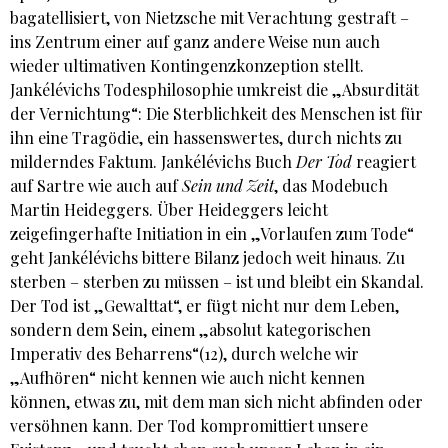
bagatellisiert, von Nietzsche mit Verachtung gestraft –
ins Zentrum einer auf ganz andere Weise nun auch
wieder ultimativen Kontingenzkonzeption stellt.
Jankélévichs Todesphilosophie umkreist die „Absurdität
der Vernichtung“: Die Sterblichkeit des Menschen ist für
ihn eine Tragödie, ein hassenswertes, durch nichts zu
milderndes Faktum. Jankélévichs Buch
Der Tod
reagiert
auf Sartre wie auch auf
Sein und Zeit
, das Modebuch
Martin Heideggers. Über Heideggers leicht
zeigefingerhafte Initiation in ein „Vorlaufen zum Tode“
geht Jankélévichs bittere Bilanz jedoch weit hinaus. Zu
sterben – sterben zu müssen – ist und bleibt ein Skandal.
Der Tod ist „Gewalttat“, er fügt nicht nur dem Leben,
sondern dem Sein, einem „absolut kategorischen
Imperativ des Beharrens“(12), durch welche wir
„Aufhören“ nicht kennen wie auch nicht kennen
können, etwas zu, mit dem man sich nicht abfinden oder
versöhnen kann. Der Tod kompromittiert unsere