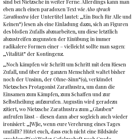
sind bei Nietzsche in weiter Ferne. Allerdings kann man
eben auch einen paradoxen Text wie
Also sprach
Zarathustra
(der Untertitel lautet: „Ein Buch für Alle und
Keinen“) lesen als eine Einladung dazu, sich an Figuren
des bloßen Zufalls abzuarbeiten, um diese letztlich
abzustreifen zugunsten der Einübung in immer
radikalere Formen einer – vielleicht sollte man sagen:
„Vitalität“ der Kontingenz.
„Noch kämpfen wir Schritt um Schritt mit dem Riesen
Zufall, und über der ganzen Menschheit waltet bisher
noch der Unsinn, der Ohne-Sinn“(9), verkündet
Nietzsches Protagonist Zarathustra, um dann die
Einsamen zum Kämpfen, zum Schaffen und zur
Selbstheilung aufzurufen. Augustin wird geradezu
zitiert, wo Nietzsche Zarathustra zum „Glauben“
aufrufen lässt – diesen dann aber sogleich auch wieder
ironisiert: „[W]ie, wenn eure Verehrung eines Tages
umfällt? Hütet euch, dass euch nicht eine Bildsäule
erschlage!“(10) Weder Gefolgschaft noch Gnade,