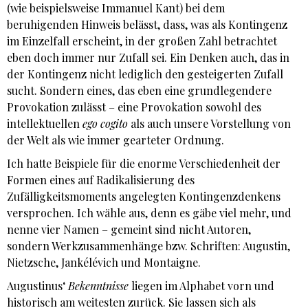
(wie beispielsweise Immanuel Kant) bei dem
beruhigenden Hinweis belässt, dass, was als Kontingenz
im Einzelfall erscheint, in der großen Zahl betrachtet
eben doch immer nur Zufall sei. Ein Denken auch, das in
der Kontingenz nicht lediglich den gesteigerten Zufall
sucht. Sondern eines, das eben eine grundlegendere
Provokation zulässt – eine Provokation sowohl des
intellektuellen
ego cogito
als auch unsere Vorstellung von
der Welt als wie immer gearteter Ordnung.
Ich hatte Beispiele für die enorme Verschiedenheit der
Formen eines auf Radikalisierung des
Zufälligkeitsmoments angelegten Kontingenzdenkens
versprochen. Ich wähle aus, denn es gäbe viel mehr, und
nenne vier Namen – gemeint sind nicht Autoren,
sondern Werkzusammenhänge bzw. Schriften: Augustin,
Nietzsche, Jankélévich und Montaigne.
Augustinus‘
Bekenntnisse
liegen im Alphabet vorn und
historisch am weitesten zurück. Sie lassen sich als