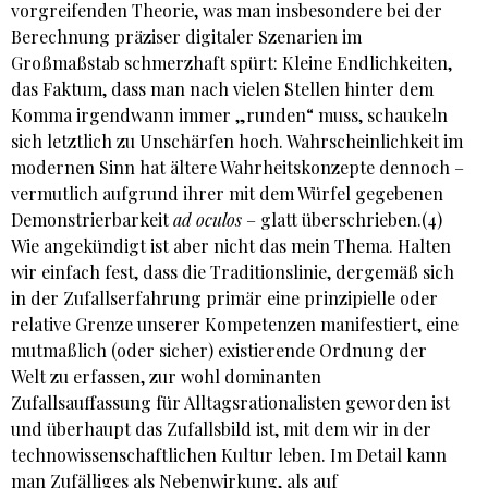
vorgreifenden Theorie, was man insbesondere bei der
Berechnung präziser digitaler Szenarien im
Großmaßstab schmerzhaft spürt: Kleine Endlichkeiten,
das Faktum, dass man nach vielen Stellen hinter dem
Komma irgendwann immer „runden“ muss, schaukeln
sich letztlich zu Unschärfen hoch. Wahrscheinlichkeit im
modernen Sinn hat ältere Wahrheitskonzepte dennoch –
vermutlich aufgrund ihrer mit dem Würfel gegebenen
Demonstrierbarkeit
ad oculos
– glatt überschrieben.(4)
Wie angekündigt ist aber nicht das mein Thema. Halten
wir einfach fest, dass die Traditionslinie, dergemäß sich
in der Zufallserfahrung primär eine prinzipielle oder
relative Grenze unserer Kompetenzen manifestiert, eine
mutmaßlich (oder sicher) existierende Ordnung der
Welt zu erfassen, zur wohl dominanten
Zufallsauffassung für Alltagsrationalisten geworden ist
und überhaupt das Zufallsbild ist, mit dem wir in der
technowissenschaftlichen Kultur leben. Im Detail kann
man Zufälliges als Nebenwirkung, als auf