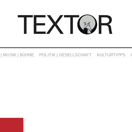
| MUSIK | BÜHNE
POLITIK | GESELLSCHAFT
KULTURTIPPS