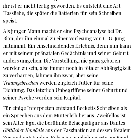
ihr ist er nicht fertig geworden. Es entsteht eine Art
Hassliebe, die später die Batterien für sein Schreiben
speist.
Als junger Mann macht er eine Psychoanalyse bei Dr.
Bion, der ihn einmal zu einer Vorlesung von C. G. Jung
mitnimmt. Ein einschneidendes Erlebnis, denn nun kann
er mit seinem pränatalen Gedächtnis und seiner Geburt
anders umgehen. Die Vorstellung, nie ganz geboren
worden zu sein, also immer noch in fötaler Abhängigkeit
zu verharren, lähmen ihn zwar, aber seine
Traumgebrechen
werden zugleich Futter für seine
Dichtung. Das letztlich Unbegriffene seiner Geburt und
seiner Psyche werden sein Kapital.
Für einige Interpreten entstand Becketts Schreiben als
ein Sprechen aus dem Mutterleib heraus. Zweifellos ist
sein Alter Ego, die berühmte Belacquafigur aus Dantes
Göttlicher Komödie
aus der Faszination an dessen fötalem
Zustand entstanden. Belacqua nämlich musste am Rand