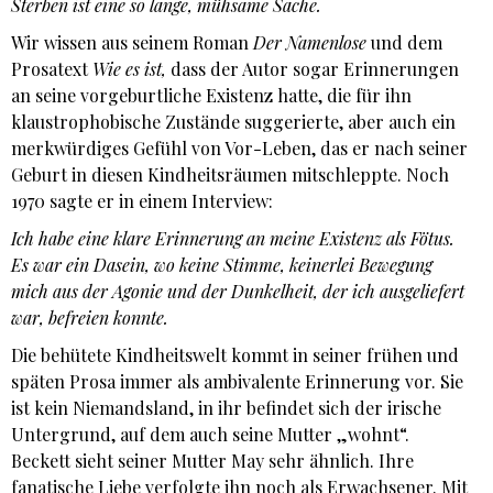
Sterben ist eine so lange, mühsame Sache.
Wir wissen aus seinem Roman
Der Namenlose
und dem
Prosatext
Wie es ist,
dass der Autor sogar Erinnerungen
an seine vorgeburtliche Existenz hatte, die für ihn
klaustrophobische Zustände suggerierte, aber auch ein
merkwürdiges Gefühl von Vor-Leben, das er nach seiner
Geburt in diesen Kindheitsräumen mitschleppte. Noch
1970 sagte er in einem Interview:
Ich habe eine klare Erinnerung an meine Existenz als Fötus.
Es war ein Dasein, wo keine Stimme, keinerlei Bewegung
mich aus der Agonie und der Dunkelheit, der ich ausgeliefert
war, befreien konnte.
Die behütete Kindheitswelt kommt in seiner frühen und
späten Prosa immer als ambivalente Erinnerung vor. Sie
ist kein Niemandsland, in ihr befindet sich der irische
Untergrund, auf dem auch seine Mutter „wohnt“.
Beckett sieht seiner Mutter May sehr ähnlich. Ihre
fanatische Liebe verfolgte ihn noch als Erwachsener. Mit