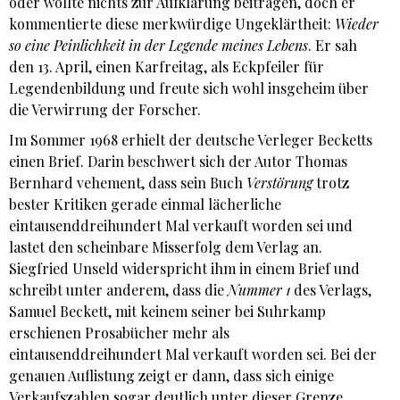
oder wollte nichts zur Aufklärung beitragen, doch er
kommentierte diese merkwürdige Ungeklärtheit:
Wieder
so eine Peinlichkeit in der Legende meines Lebens
. Er sah
den 13. April, einen Karfreitag, als Eckpfeiler für
Legendenbildung und freute sich wohl insgeheim über
die Verwirrung der Forscher.
Im Sommer 1968 erhielt der deutsche Verleger Becketts
einen Brief. Darin beschwert sich der Autor Thomas
Bernhard vehement, dass sein Buch
Verstörung
trotz
bester Kritiken gerade einmal lächerliche
eintausenddreihundert Mal verkauft worden sei und
lastet den scheinbare Misserfolg dem Verlag an.
Siegfried Unseld widerspricht ihm in einem Brief und
schreibt unter anderem, dass die
Nummer 1
des Verlags,
Samuel Beckett, mit keinem seiner bei Suhrkamp
erschienen Prosabücher mehr als
eintausenddreihundert Mal verkauft worden sei. Bei der
genauen Auflistung zeigt er dann, dass sich einige
Verkaufszahlen sogar deutlich unter dieser Grenze