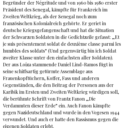
Begründer der Négritude und von 1960 bis 1980 erster
Präsident des Senegal, kämpfte für Frankreich im
Zweiten Weltkrieg, als der Senegal noch zum
französischen Kolonialreich gehörte. Er geriet in
deutsche Kriegsgefangenschaft und hat die Situation
der Schwarzen Soldaten in die Gedichtzeile gefasst: „Et
je suis présentement soldat de deuxième classe parmi les
humbles des soldats“ (Und gegenwärtig bin ich Soldat
zweiter Klasse unter den einfachsten aller Soldaten).
Der aus Loíza stammende Daniel Lind-Ramos fügt in
seine schiffsartig getürmte Assemblage aus
Frauenkopftüchern, Koffer, Fass und anderen
Gegenständen, die den Beitrag der Personen aus der
Karibik im Ersten und Zweiten Weltkrieg würdigen soll,
die berühmte Schrift von Frantz Fanon „Die
Verdammten dieser Erde“ ein. Auch Fanon kämpfte
gegen Nazideutschland und wurde in den Vogesen 1944
verwundet. Und auch er hatte den Rassismus gegen die
eigenen Soldaten erlebt.