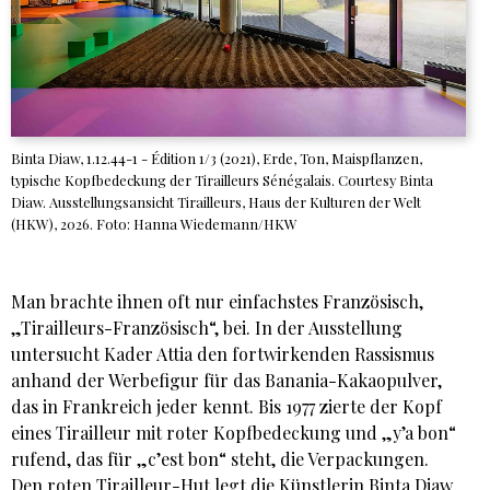
Binta Diaw, 1.12.44-1 - Édition 1/3 (2021), Erde, Ton, Maispflanzen,
typische Kopfbedeckung der Tirailleurs Sénégalais. Courtesy Binta
Diaw. Ausstellungsansicht Tirailleurs, Haus der Kulturen der Welt
(HKW), 2026. Foto: Hanna Wiedemann/HKW
Man brachte ihnen oft nur einfachstes Französisch,
„Tirailleurs-Französisch“, bei. In der Ausstellung
untersucht Kader Attia den fortwirkenden Rassismus
anhand der Werbefigur für das Banania-Kakaopulver,
das in Frankreich jeder kennt. Bis 1977 zierte der Kopf
eines Tirailleur mit roter Kopfbedeckung und „y’a bon“
rufend, das für „c’est bon“ steht, die Verpackungen.
Den roten Tirailleur-Hut legt die Künstlerin Binta Diaw