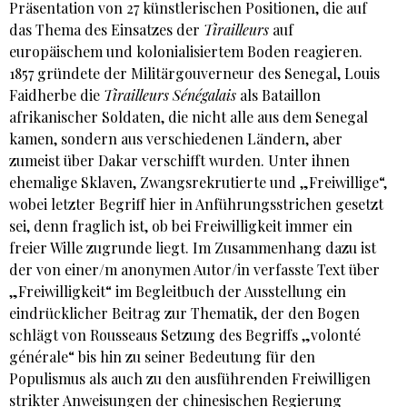
Präsentation von 27 künstlerischen Positionen, die auf
das Thema des Einsatzes der
Tirailleurs
auf
europäischem und kolonialisiertem Boden reagieren.
1857 gründete der Militärgouverneur des Senegal, Louis
Faidherbe die
Tirailleurs Sénégalais
als Bataillon
afrikanischer Soldaten, die nicht alle aus dem Senegal
kamen, sondern aus verschiedenen Ländern, aber
zumeist über Dakar verschifft wurden. Unter ihnen
ehemalige Sklaven, Zwangsrekrutierte und „Freiwillige“,
wobei letzter Begriff hier in Anführungsstrichen gesetzt
sei, denn fraglich ist, ob bei Freiwilligkeit immer ein
freier Wille zugrunde liegt. Im Zusammenhang dazu ist
der von einer/m anonymen Autor/in verfasste Text über
„Freiwilligkeit“ im Begleitbuch der Ausstellung ein
eindrücklicher Beitrag zur Thematik, der den Bogen
schlägt von Rousseaus Setzung des Begriffs „volonté
générale“ bis hin zu seiner Bedeutung für den
Populismus als auch zu den ausführenden Freiwilligen
strikter Anweisungen der chinesischen Regierung