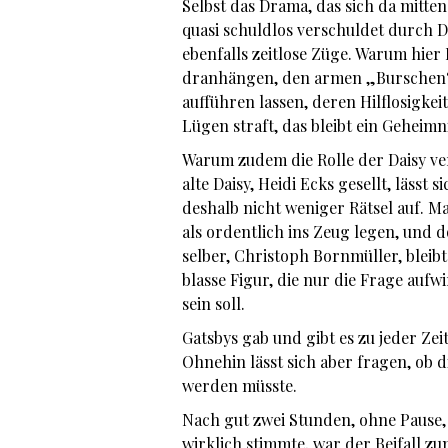
Selbst das Drama, das sich da mitte
quasi schuldlos verschuldet durch Da
ebenfalls zeitlose Züge. Warum hier
dranhängen, den armen „Burschen“
aufführen lassen, deren Hilflosigke
Lügen straft, das bleibt ein Geheimni
Warum zudem die Rolle der Daisy ve
alte Daisy, Heidi Ecks gesellt, läss
deshalb nicht weniger Rätsel auf. 
als ordentlich ins Zeug legen, und
selber, Christoph Bornmüller, bleibt
blasse Figur, die nur die Frage aufw
sein soll.
Gatsbys gab und gibt es zu jeder Zei
Ohnehin lässt sich aber fragen, ob di
werden müsste.
Nach gut zwei Stunden, ohne Pause, 
wirklich stimmte, war der Beifall zum