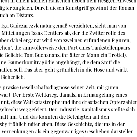
 lebt in einem kleinen Häuschen neben dem riesigen Anwesen
iligter zugleich. Durch diesen Kunstgriff gewinnt der Roman
uch an Distanz.
 Iga Gańczarczyk naturgemäß verzichten, sieht man von
Mitteilungen Isaak Dentlers ab, der die Zwitterrolle des
, aber dabei ergänzt wird von zwei neu erfundenen Figuren,
en“, die sinnvollerweise den Part eines Tankstellenpaars
ie Geliebte Tom Buchanans, ihr älterer Mann ein Trottel).
eine Gaunerkomitragödie angehängt, die dem Stoff die
affen soll. Das aber geht gründlich in die Hose und wirkt
lächerlich.
 präzise Gesellschaftsdiagnose seiner Zeit, mit guten
art. Der Erste Weltkrieg, damals, in Ermangelung eines
nnt, diese Weltkatastrophe und ihre drastischen Opferzahle
lrecht weggefeiert. Der Industrie-Kapitalismus stellte sich
aft um. Und das konnten die Beteiligten auf den
y fröhlich miterleben. Diese Geschichte, die uns in der
ne Verrenkungen als ein gegenwärtiges Geschehen darstellen.