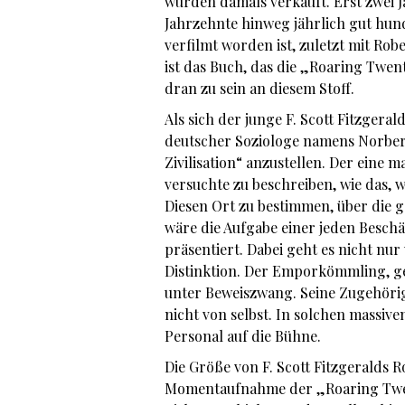
wurden damals verkauft. Erst zwei 
Jahrzehnte hinweg jährlich gut hun
verfilmt worden ist, zuletzt mit Ro
ist das Buch, das die „Roaring Twent
dran zu sein an diesem Stoff.
Als sich der junge F. Scott Fitzgera
deutscher Soziologe namens Norber
Zivilisation“ anzustellen. Der eine
versuchte zu beschreiben, wie das, 
Diesen Ort zu bestimmen, über die g
wäre die Aufgabe einer jeden Beschä
präsentiert. Dabei geht es nicht nu
Distinktion. Der Emporkömmling, ge
unter Beweiszwang. Seine Zugehörigke
nicht von selbst. In solchen massiv
Personal auf die Bühne.
Die Größe von F. Scott Fitzgeralds R
Momentaufnahme der „Roaring Twent