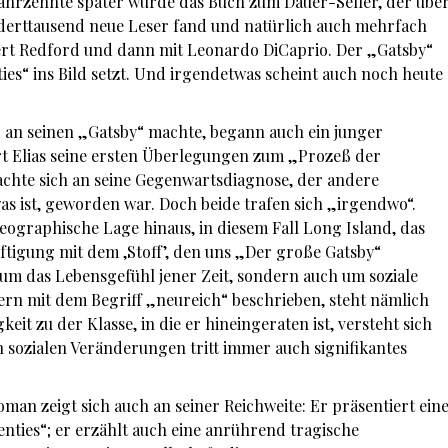
Jahrzehnte später wurde das Buch zum Dauer-Seller, der übe
derttausend neue Leser fand und natürlich auch mehrfach
bert Redford und dann mit Leonardo DiCaprio. Der „Gatsby“
ies“ ins Bild setzt. Und irgendetwas scheint auch noch heute
ld an seinen „Gatsby“ machte, begann auch ein junger
t Elias seine ersten Überlegungen zum „Prozeß der
 machte sich an seine Gegenwartsdiagnose, der andere
was ist, geworden war. Doch beide trafen sich „irgendwo“.
eographische Lage hinaus, in diesem Fall Long Island, das
ftigung mit dem ‚Stoff’, den uns „Der große Gatsby“
r um das Lebensgefühl jener Zeit, sondern auch um soziale
rn mit dem Begriff „neureich“ beschrieben, steht nämlich
it zu der Klasse, in die er hineingeraten ist, versteht sich
en sozialen Veränderungen tritt immer auch signifikantes
oman zeigt sich auch an seiner Reichweite: Er präsentiert ein
ies“; er erzählt auch eine anrührend tragische