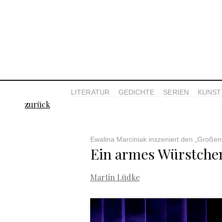
LITERATUR
GEDICHTE
SERIEN
KUNST 
zurück
Ewalina Marciniak inszeniert den „Großen
Ein armes Würstche
Martin Lüdke