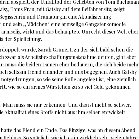
ndrin abspielt, der Unfalltod der Geliebten von Tom Buchanan
isy, Toms Frau, mit Gatsby auf dem Beifahrersitz, zeigt
 Regisseurin und Dramaturgin eine Aktualisierung
 und sein „Mädchen“ eine armselige Gangsterkomödie
it armselig wirkt und das behauptete Unrecht dieser Welt eher
s der Spielleitung.
rdoppelt wurde, Sarah Grunert, zu der sich bald schon die
t sich zwar als Arbeitsbeschaffungsmaßnahme deuten, gibt aber
Man muss die beiden Damen eher bedauern, die sich beide meh
 doch seltsam fremd einander und uns begegnen. Auch Gatsby
 notgedrungen, so wie seine Rolle angelegt ist, eine ziemlich
irft, wie so ein armes Würstchen zu so viel Geld gekommen
t. Man muss sie nur erkennen. Und das ist nicht so schwer.
e Aktualität eines Stoffs nicht aus ihm selber entwickelt
hatte das Elend ein Ende. Das Einzige, was an diesem Abend
 Schluss. So spärlich, wie ich es in wirklich sehr vielen Jahre