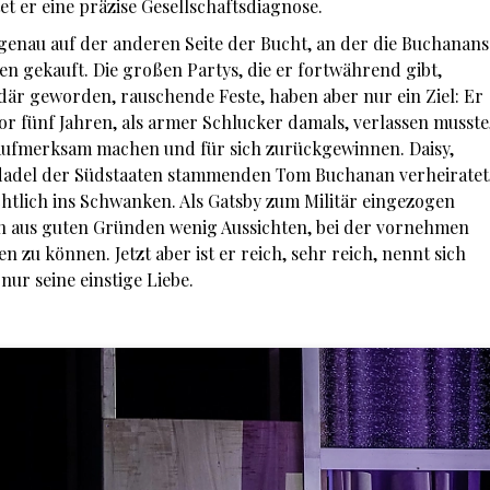
et er eine präzise Gesellschaftsdiagnose.
, genau auf der anderen Seite der Bucht, an der die Buchanans
en gekauft. Die großen Partys, die er fortwährend gibt,
där geworden, rauschende Feste, haben aber nur ein Ziel: Er
 vor fünf Jahren, als armer Schlucker damals, verlassen musste
h aufmerksam machen und für sich zurückgewinnen. Daisy,
dadel der Südstaaten stammenden Tom Buchanan verheiratet
ichtlich ins Schwanken. Als Gatsby zum Militär eingezogen
ah aus guten Gründen wenig Aussichten, bei der vornehmen
 zu können. Jetzt aber ist er reich, sehr reich, nennt sich
ur seine einstige Liebe.