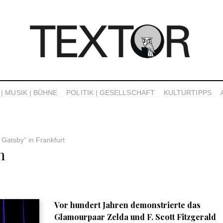
| MUSIK | BÜHNE
POLITIK | GESELLSCHAFT
KULTURTIPPS
 Gatsby“ in Frankfurt
n
Vor hundert Jahren demonstrierte das
Glamourpaar Zelda und F. Scott Fitzgerald