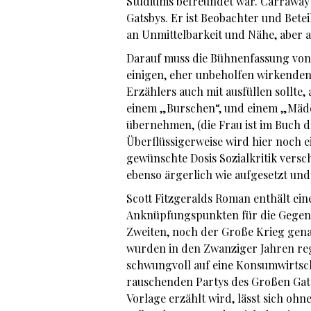
Studiums befreundet war. Carraway
Gatsbys. Er ist Beobachter und Bete
an Unmittelbarkeit und Nähe, aber a
Darauf muss die Bühnenfassung von
einigen, eher unbeholfen wirkenden 
Erzählers auch mit ausfüllen sollte
einem „Burschen“, und einem „Mädch
übernehmen, (die Frau ist im Buch d
Überflüssigerweise wird hier noch 
gewünschte Dosis Sozialkritik versch
ebenso ärgerlich wie aufgesetzt und 
Scott Fitzgeralds Roman enthält eine
Anknüpfungspunkten für die Gegenw
Zweiten, noch der Große Krieg gena
wurden in den Zwanziger Jahren rege
schwungvoll auf eine Konsumwirtsch
rauschenden Partys des Großen Gatsb
Vorlage erzählt wird, lässt sich oh