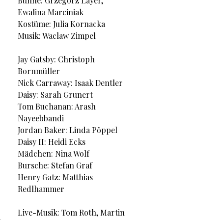
Bühne: Grzegorz Layer,
Ewalina Marciniak
Kostüme: Julia Kornacka
Musik: Waclaw Zimpel
Jay Gatsby: Christoph
Bornmüller
Nick Carraway: Isaak Dentler
Daisy: Sarah Grunert
Tom Buchanan: Arash
Nayeebbandi
Jordan Baker: Linda Pöppel
Daisy II: Heidi Ecks
Mädchen: Nina Wolf
Bursche: Stefan Graf
Henry Gatz: Matthias
Redlhammer
Live-Musik: Tom Roth, Martin