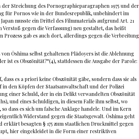
ch der Streichung des Pornographieparagraphen 1975 und der
g für Pornos wie in der Bundesrepublik, unbehindert im
Japan musste ein Drittel des Filmmaterials aufgrund Art. 21
 Verstoß gegen die Verfassung) neu gestaltet, das heißt
 Prozess gab es auch dort, allerdings gegen die Verbreitung
von Ōshima selbst gehaltenen Plädoyers ist die Ablehnung
er ist es Obszönität?“(4), stattdessen die Ausgabe der Parole:
 dass es a priori keine Obszönität gäbe, sondern dass sie als
iff in den Köpfen der Staatsanwaltschaft und der Polizei
ng einer Schuld, der in ein Delikt verwandelten Obszönität
hs), und eines Schuldigen, in diesem Falle ihm selbst, wo
 so dass es sich um falsche Anklage handele. Und im Kern
“ eigentlich Widerstand gegen die Staatsgewalt. Ōshima geht
 erklärt besagten § 175 zum staatlichen Druckmittel gegen
t, hier eingekleidet in die Form einer restriktiven