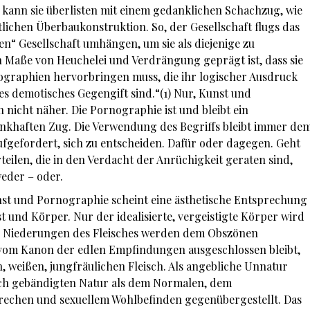
 kann sie überlisten mit einem gedanklichen Schachzug, wie
tlichen Überbaukonstruktion. So, der Gesellschaft flugs das
“ Gesellschaft umhängen, um sie als diejenige zu
 Maße von Heuchelei und Verdrängung geprägt ist, dass sie
graphien hervorbringen muss, die ihr logischer Ausdruck
s demotisches Gegengift sind.“(1) Nur, Kunst und
icht näher. Die Pornographie ist und bleibt ein
nkhaften Zug. Die Verwendung des Begriffs bleibt immer de
aufgefordert, sich zu entscheiden. Dafür oder dagegen. Geht
eilen, die in den Verdacht der Anrüchigkeit geraten sind,
weder – oder.
st und Pornographie scheint eine ästhetische Entsprechung
 und Körper. Nur der idealisierte, vergeistigte Körper wird
ie Niederungen des Fleisches werden dem Obszönen
s vom Kanon der edlen Empfindungen ausgeschlossen bleibt,
n, weißen, jungfräulichen Fleisch. Als angebliche Unnatur
ich gebändigten Natur als dem Normalen, dem
rechen und sexuellem Wohlbefinden gegenübergestellt. Das