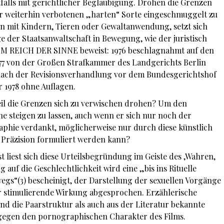
falls mit gerichtlicher Beglaubigung. Drohen die Grenzen
r weiterhin verbotenen „harten“ Sorte eingeschmuggelt zu
n mit Kindern, Tieren oder Gewaltanwendung, setzt sich
e der Staatsanwaltschaft in Bewegung, wie der juristisch
IM REICH DER SINNE beweist: 1976 beschlagnahmt auf den
1977 von der Großen Strafkammer des Landgerichts Berlin
 nach der Revisionsverhandlung vor dem Bundesgerichtshof
r 1978 ohne Auflagen.
l die Grenzen sich zu verwischen drohen? Um den
he steigen zu lassen, auch wenn er sich nur noch der
phie verdankt, möglicherweise nur durch diese künstlich
 Präzision formuliert werden kann?
t liest sich diese Urteilsbegründung im Geiste des ‚Wahren,
auf die Geschlechtlichkeit wird eine „bis ins Rituelle
wegs“(3) bescheinigt, der Darstellung der sexuellen Vorgänge
r stimulierende Wirkung abgesprochen. Erzählerische
und die Paarstruktur als auch aus der Literatur bekannte
gegen den pornographischen Charakter des Films.