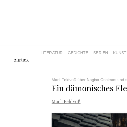
LITERATUR
GEDICHTE
SERIEN
KUNST 
zurück
Marli Feldvoß über Nagisa Ōshimas und
Ein dämonisches El
Marli Feldvoß