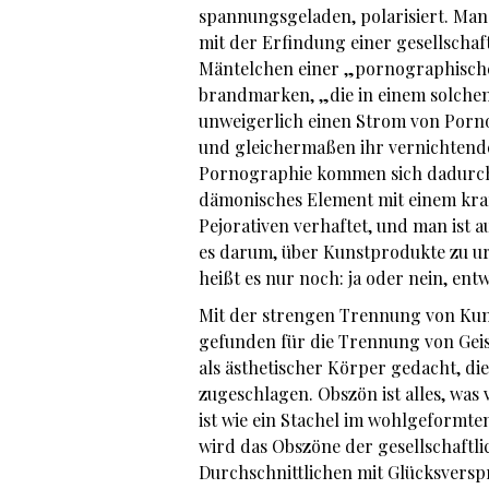
spannungsgeladen, polarisiert. Man
mit der Erfindung einer gesellschaf
Mäntelchen einer „pornographischen
brandmarken, „die in einem solchen
unweigerlich einen Strom von Porno
und gleichermaßen ihr vernichtende
Pornographie kommen sich dadurch n
dämonisches Element mit einem kra
Pejorativen verhaftet, und man ist 
es darum, über Kunstprodukte zu urt
heißt es nur noch: ja oder nein, ent
Mit der strengen Trennung von Kun
gefunden für die Trennung von Geist
als ästhetischer Körper gedacht, d
zugeschlagen. Obszön ist alles, wa
ist wie ein Stachel im wohlgeformte
wird das Obszöne der gesellschaftl
Durchschnittlichen mit Glücksversp