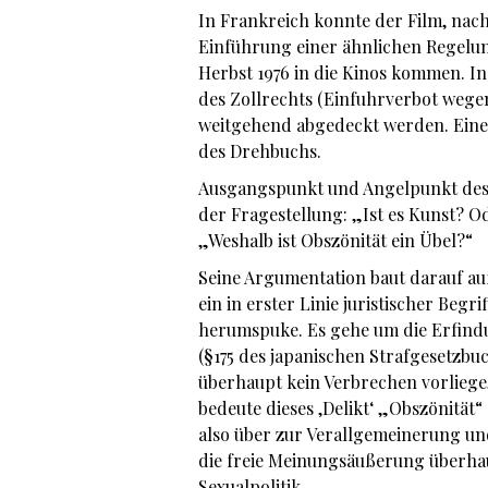
In Frankreich konnte der Film, na
Einführung einer ähnlichen Regelun
Herbst 1976 in die Kinos kommen. In 
des Zollrechts (Einfuhrverbot wegen
weitgehend abgedeckt werden. Einen
des Drehbuchs.
Ausgangspunkt und Angelpunkt des 
der Fragestellung: „Ist es Kunst? Od
„Weshalb ist Obszönität ein Übel?“
Seine Argumentation baut darauf auf,
ein in erster Linie juristischer Begr
herumspuke. Es gehe um die Erfindu
(§175 des japanischen Strafgesetzbuc
überhaupt kein Verbrechen vorliege,
bedeute dieses ‚Delikt‘ „Obszönität
also über zur Verallgemeinerung und
die freie Meinungsäußerung überhaup
Sexualpolitik.