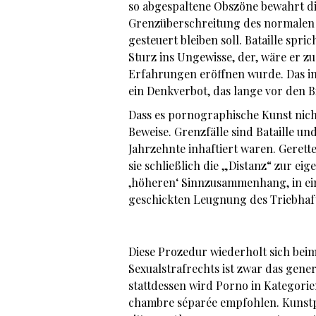
so abgespaltene Obszöne bewahrt die
Grenzüberschreitung des normalen 
gesteuert bleiben soll. Bataille sp
Sturz ins Ungewisse, der, wäre er 
Erfahrungen eröffnen wurde. Das in
ein Denkverbot, das lange vor den 
Dass es pornographische Kunst nicht
Beweise. Grenzfälle sind Bataille u
Jahrzehnte inhaftiert waren. Gerett
sie schließlich die „Distanz“ zur eig
‚höheren‘ Sinnzusammenhang, in ein
geschickten Leugnung des Triebhaf
Diese Prozedur wiederholt sich be
Sexualstrafrechts ist zwar das gene
stattdessen wird Porno in Kategori
chambre séparée empfohlen. Kunstpr