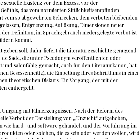
 sexuelle Existenz vor dem Exzess, vor der
Gefühls, das vom normierten Sittlichkeitsempfinden
richt vom so abgewehrten Schrecken, dem verboten bleibenden
zugelassen, Entgrenzung, Auflösung, Dimensionen neuer
 der Definition, im Sprachgebrauch niedergelegte Verbot ist
Bildern kommt.
 geben soll, dafür liefert die Literaturgeschichte genügend
nd de Sade, die unter Pseudonym veröffentlichten oder
et und salonfähig gemacht, auch für den Literaturkanon, hat
enen Besessenheit(2), die Einbettung ihres Schrifttums in eine
en theoretischen Diskurs. Ein Vorgang, der mit der
ten einhergeht.
im Umgang mit Filmerzeugnissen. Nach der Reform des
relle Verbot der Darstellung von „Unzucht“ aufgehoben,
en wie hard- und software gehandelt und der Vorführung im
odukten oder solchen, die es sein oder werden wollen, wir