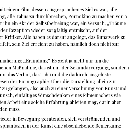
t einem Film, dessen ausgesprochenes Ziel es war, alle
ng, alle Tabus zu durchbrechen, Pornokino zu machen von A
für ihn ein Akt der Selbstbefreiung war, ein Versuch, „Träume
 der Rezeption wieder sorgfältig entmischt, auf der
der Kritiker. Alle haben es darauf angelegt, das Kunstwerk zu
felt, sein Ziel erreicht zu haben, nämlich doch nicht zur
mulierung „Erfindung“. Es geht ja nicht nur um die
zlichen Maßnahme, das ist nur der Sekundärvorgang, sondern
 um das Verbot, das Tabu und die dadurch ausgelöste
Wesen der Pornographie. Über die Darstellung allein zur
 zu gelangen, also auch zu einer Versöhnung von Kunst und
unsch, einfältiges Wunschdenken eines Filmemachers wie
ten Arbeit eine solche Erfahrung ableiten mag, darin aber
den muss.
 wieder in Bewegung geratenden, sich verströmenden und
phantasien in der Kunst eine abschließende Bemerkung: