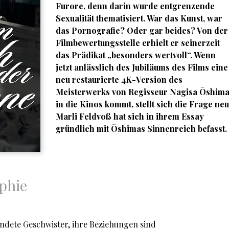
Furore, denn darin wurde entgrenzende
Sexualität thematisiert. War das Kunst, war
das Pornografie? Oder gar beides? Von der
Filmbewertungsstelle erhielt er seinerzeit
das Prädikat „besonders wertvoll“. Wenn
jetzt anlässlich des Jubiläums des Films eine
neu restaurierte 4K-Version des
Meisterwerks von Regisseur Nagisa Ōshim
in die Kinos kommt, stellt sich die Frage neu
Marli Feldvoß
hat sich in ihrem Essay
gründlich mit Ōshimas Sinnenreich befasst.
phie
ndete Geschwister, ihre Beziehungen sind