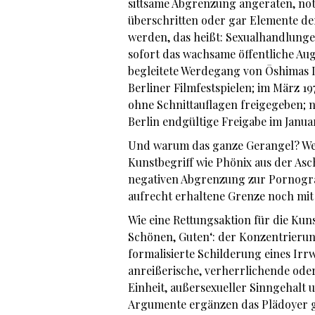
sittsame Abgrenzung angeraten, not
überschritten oder gar Elemente de
werden, das heißt: Sexualhandlunge
sofort das wachsame öffentliche Aug
begleitete Werdegang von Ōshimas 
Berliner Filmfestspielen; im März 
ohne Schnittauflagen freigegeben;
Berlin endgültige Freigabe im Janua
Und warum das ganze Gerangel? Wei
Kunstbegriff wie Phönix aus der Asc
negativen Abgrenzung zur Pornogra
aufrecht erhaltene Grenze noch mit
Wie eine Rettungsaktion für die Kuns
Schönen, Guten‘: der Konzentrierung 
formalisierte Schilderung eines Irr
anreißerische, verherrlichende ode
Einheit, außersexueller Sinngehalt 
Argumente ergänzen das Plädoyer 