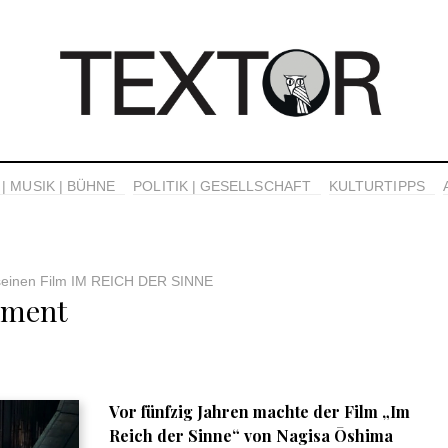
| MUSIK | BÜHNE
POLITIK | GESELLSCHAFT
KULTURTIPPS
 seinen Film IM REICH DER SINNE
ement
Vor fünfzig Jahren machte der Film „Im
Reich der Sinne“ von Nagisa Ōshima