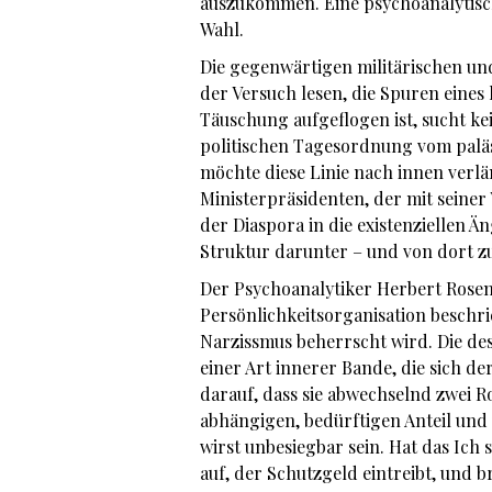
auszukommen. Eine psychoanalytisc
Wahl.
Die gegenwärtigen militärischen und
der Versuch lesen, die Spuren eines 
Täuschung aufgeflogen ist, sucht ke
politischen Tagesordnung vom palä
möchte diese Linie nach innen verl
Ministerpräsidenten, der mit seiner
der Diaspora in die existenziellen 
Struktur darunter – und von dort zu
Der Psychoanalytiker Herbert Rosenf
Persönlichkeitsorganisation beschrie
Narzissmus beherrscht wird. Die dest
einer Art innerer Bande, die sich d
darauf, dass sie abwechselnd zwei Ro
abhängigen, bedürftigen Anteil und 
wirst unbesiegbar sein. Hat das Ich s
auf, der Schutzgeld eintreibt, und b