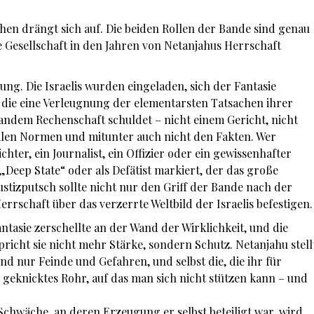
hen drängt sich auf. Die beiden Rollen der Bande sind genau
he Gesellschaft in den Jahren von Netanjahus Herrschaft
ung. Die Israelis wurden eingeladen, sich der Fantasie
 die eine Verleugnung der elementarsten Tatsachen ihrer
emandem Rechenschaft schuldet – nicht einem Gericht, nicht
alen Normen und mitunter auch nicht den Fakten. Wer
hter, ein Journalist, ein Offizier oder ein gewissenhafter
„Deep State“ oder als Defätist markiert, der das große
ustizputsch sollte nicht nur den Griff der Bande nach der
rrschaft über das verzerrte Weltbild der Israelis befestigen.
ntasie zerschellte an der Wand der Wirklichkeit, und die
pricht sie nicht mehr Stärke, sondern Schutz. Netanjahu stell
nd nur Feinde und Gefahren, und selbst die, die ihr für
s geknicktes Rohr, auf das man sich nicht stützen kann – und
 Schwäche, an deren Erzeugung er selbst beteiligt war, wird