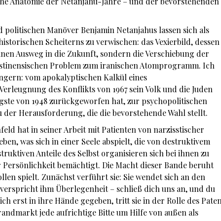
he Anatomie der Netanjahu-Jahre – und der bevorstehenden
 politischen Manöver Benjamin Netanjahus lassen sich als
historischen Scheiterns zu verwischen: das Vexierbild, dessen
inen Ausweg in die Zukunft, sondern die Verschiebung der
stinensischen Problem zum iranischen Atomprogramm. Ich
ängern: vom apokalyptischen Kalkül eines
 Verleugnung des Konflikts von 1967 sein Volk und die Juden
Ängste von 1948 zurückgeworfen hat, zur psychopolitischen
 der Herausforderung, die die bevorstehende Wahl stellt.
eld hat in seiner Arbeit mit Patienten von narzisstischer
ben, was sich in einer Seele abspielt, die von destruktivem
ruktiven Anteile des Selbst organisieren sich bei ihnen zu
er Persönlichkeit bemächtigt. Die Macht dieser Bande beruht
llen spielt. Zunächst verführt sie: Sie wendet sich an den
verspricht ihm Überlegenheit – schließ dich uns an, und du
ich erst in ihre Hände gegeben, tritt sie in der Rolle des Pate
randmarkt jede aufrichtige Bitte um Hilfe von außen als