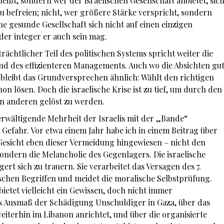
ißt, sondern wer der israelischen Gesellschaft anbietet, sic
 befreien; nicht, wer größere Stärke verspricht, sondern
ne gesunde Gesellschaft sich nicht auf einen einzigen
der integer er auch sein mag.
trächtlicher Teil des politischen Systems spricht weiter die
nd des effizienteren Managements. Auch wo die Absichten gu
 bleibt das Grundversprechen ähnlich: Wählt den richtigen
n lösen. Doch die israelische Krise ist zu tief, um durch den
en anderen gelöst zu werden.
erwältigende Mehrheit der Israelis mit der „Bande“
ge Gefahr. Vor etwa einem Jahr habe ich in einem Beitrag über
 Gesicht eben dieser Vermeidung hingewiesen – nicht den
sondern die Melancholie des Gegenlagers. Die israelische
gert sich zu trauern. Sie verarbeitet das Versagen des 7.
schen Begriffen und meidet die moralische Selbstprüfung.
etet vielleicht ein Gewissen, doch nicht immer
s Ausmaß der Schädigung Unschuldiger in Gaza, über das
eiterhin im Libanon anrichtet, und über die organisierte