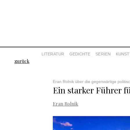
LITERATUR
GEDICHTE
SERIEN
KUNST 
zurück
Eran Rolnik über die gegenwärtige politisch
Ein starker Führer f
Eran Rolnik