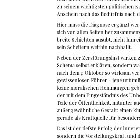
zu seinem wichtigsten politischen Ka
Anschein nach das Bedürfnis nach d
Hier muss die Diagnose ergänzt werd
sich von allen Seiten her zusammenz
breite Schichten ausübt, nicht hinre
sein Scheitern weithin nachhallt.
Neben der Zerstörungslust wirken zw
Schema selbst erklären, sondern wa
nach dem 7. Oktober so wirksam verf
gewissenlosen Führer – jene urtüm
keine moralischen Hemmungen gebun
der mit dem Eingeständnis des Unhei
Teile der Öffentlichkeit, mitunter a
außergewöhnliche Gestalt: einen k
gerade als Kraftquelle für besonders
Das ist der tiefste Erfolg der inne
sondern die Vorstellungskraft und d