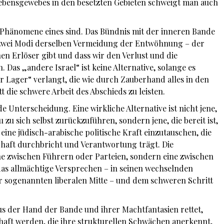
ebensgewebes in den besetzten Gebieten schweigt man auch
de Phänomene eines sind. Das Bündnis mit der inneren Bande
 zwei Modi derselben Vermeidung der Entwöhnung – der
nen Erlöser gibt und dass wir den Verlust und die
Das „andere Israel“ ist keine Alternative, solange es
r Lager“ verlangt, die wie durch Zauberhand alles in den
t die schwere Arbeit des Abschieds zu leisten.
 Unterscheidung. Eine wirkliche Alternative ist nicht jene,
 zu sich selbst zurückzuführen, sondern jene, die bereit ist,
ine jüdisch-arabische politische Kraft einzutauschen, die
chaft durchbricht und Verantwortung trägt. Die
ine zwischen Führern oder Parteien, sondern eine zwischen
as allmächtige Versprechen – in seinen wechselnden
er sogenannten liberalen Mitte – und dem schweren Schritt
aus der Hand der Bande und ihrer Machtfantasien rettet,
haft werden, die ihre strukturellen Schwächen anerkennt,