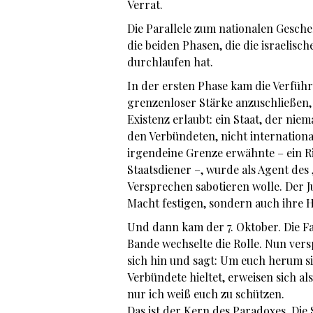
Verrat.
Die Parallele zum nationalen Gesche
die beiden Phasen, die die israelisc
durchlaufen hat.
In der ersten Phase kam die Verführ
grenzenloser Stärke anzuschließen,
Existenz erlaubt: ein Staat, der ni
den Verbündeten, nicht internation
irgendeine Grenze erwähnte – ein Ric
Staatsdiener –, wurde als Agent des 
Versprechen sabotieren wolle. Der J
Macht festigen, sondern auch ihre He
Und dann kam der 7. Oktober. Die Fa
Bande wechselte die Rolle. Nun vers
sich hin und sagt: Um euch herum si
Verbündete hieltet, erweisen sich al
nur ich weiß euch zu schützen.
Das ist der Kern des Paradoxes. Die