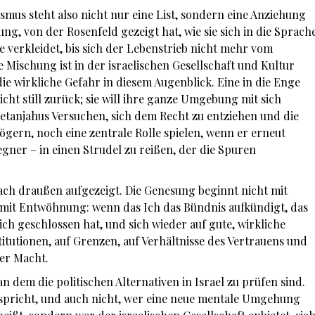
mus steht also nicht nur eine List, sondern eine Anziehung
ng, von der Rosenfeld gezeigt hat, wie sie sich in die Sprach
 verkleidet, bis sich der Lebenstrieb nicht mehr vom
e Mischung ist in der israelischen Gesellschaft und Kultur
die wirkliche Gefahr in diesem Augenblick. Eine in die Enge
icht still zurück; sie will ihre ganze Umgebung mit sich
etanjahus Versuchen, sich dem Recht zu entziehen und die
gern, noch eine zentrale Rolle spielen, wenn er erneut
egner – in einen Strudel zu reißen, der die Spuren
ch draußen aufgezeigt. Die Genesung beginnt nicht mit
mit Entwöhnung: wenn das Ich das Bündnis aufkündigt, das
sich geschlossen hat, und sich wieder auf gute, wirkliche
titutionen, auf Grenzen, auf Verhältnisse des Vertrauens und
er Macht.
 an dem die politischen Alternativen in Israel zu prüfen sind.
rspricht, und auch nicht, wer eine neue mentale Umgehung