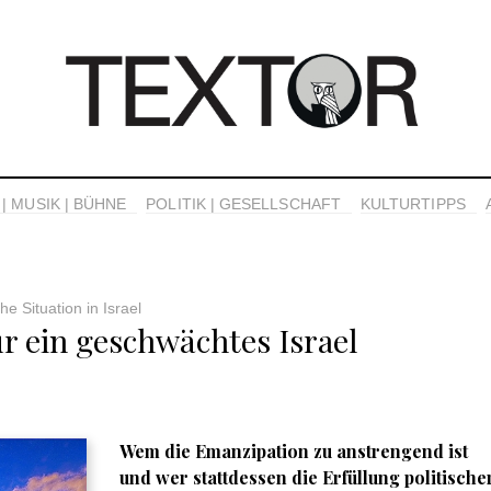
| MUSIK | BÜHNE
POLITIK | GESELLSCHAFT
KULTURTIPPS
e Situation in Israel
ür ein geschwächtes Israel
Wem die Emanzipation zu anstrengend ist
und wer stattdessen die Erfüllung politische