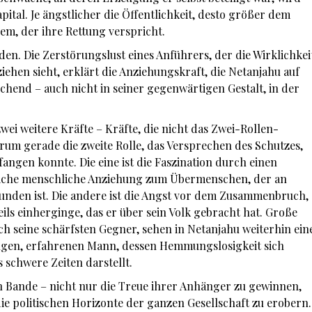
pital. Je ängstlicher die Öffentlichkeit, desto größer dem
em, der ihre Rettung verspricht.
en. Die Zerstörungslust eines Anführers, der die Wirklichkei
iehen sieht, erklärt die Anziehungskraft, die Netanjahu auf
ichend – auch nicht in seiner gegenwärtigen Gestalt, in der
ei weitere Kräfte – Kräfte, die nicht das Zwei-Rollen-
rum gerade die zweite Rolle, das Versprechen des Schutzes,
angen konnte. Die eine ist die Faszination durch einen
liche menschliche Anziehung zum Übermenschen, der an
den ist. Die andere ist die Angst vor dem Zusammenbruch,
ls einherginge, das er über sein Volk gebracht hat. Große
uch seine schärfsten Gegner, sehen in Netanjahu weiterhin ein
lugen, erfahrenen Mann, dessen Hemmungslosigkeit sich
 schwere Zeiten darstellt.
ren Bande – nicht nur die Treue ihrer Anhänger zu gewinnen,
ie politischen Horizonte der ganzen Gesellschaft zu erobern.