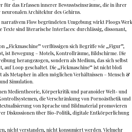
 für das Erfassen innerer Bewusstseinsräume, die in ihrer
r neuronalen Architektur des Gehirns.
nd narrativem Flow begründeten Umgebung wirkt Ploogs Wer
e Texte sind literarische Interfaces: durchlässig, dissonant,
n „Fickmaschine” verflüssigen sich Begriffe wie „Figur”,
t, ist Bewegung – Motels, Kontrollräume, Bildschirme. Die
eibung herangezogen, sondern als Medium, das sich selbst
t, auf Loop geschaltet. Die „Fickmaschine” ist nicht bloß
ert als Metapher in allen möglichen Verhältnissen – Mensch &
und Simulation.
chen Medientheorie, Körperkritik und paranoider Welt- und
n Kontrollsystemen, die Verschränkung von Pornoästhetik und
ntextualisierung von Sprache und Bildmaterial promovieren
rer Diskussionen über Bio-Politik, digitale Entkörperlichung
len, nicht verstanden, nicht konsumiert werden. Vielmehr