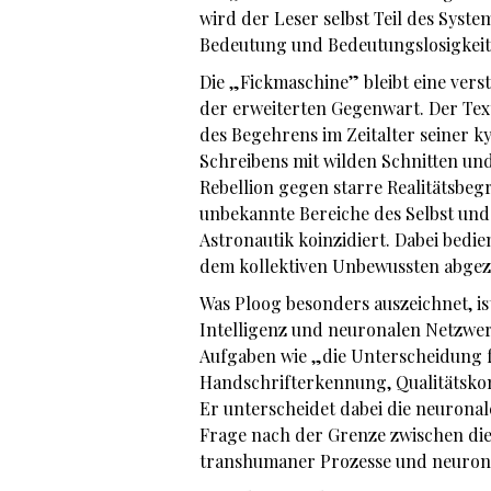
wird der Leser selbst Teil des Syst
Bedeutung und Bedeutungslosigkeit,
Die „Fickmaschine” bleibt eine ver
der erweiterten Gegenwart. Der Text
des Begehrens im Zeitalter seiner k
Schreibens mit wilden Schnitten und
Rebellion gegen starre Realitätsbeg
unbekannte Bereiche des Selbst und
Astronautik koinzidiert. Dabei bedie
dem kollektiven Unbewussten abgez
Was Ploog besonders auszeichnet, is
Intelligenz und neuronalen Netzwerke
Aufgaben wie „die Unterscheidung f
Handschrifterkennung, Qualitätsk
Er unterscheidet dabei die neuronal
Frage nach der Grenze zwischen dies
transhumaner Prozesse und neuronal