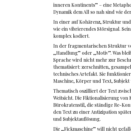
inneren Kontinents” – eine Metapher
Dynamik dem All so nah sind wie de
In einer auf Kohärenz, Struktur u
wie ein vibrierendes Störsignal. Sein
komplex kodiert.
In der fragmentarischen Struktur vo
„Handlung” oder „Motiv”. Was bleib
Sprache wird nicht mehr zur Beschr
thematisiert: zerschnitten, gesampel
technisches Artefakt. Sie funktioni
Maschine, Körper und Text, Subjekt 
Thematisch oszilliert der Text zwis
Weitsicht. Die Fiktionalisierung vo
Bürokratenstil, die ständige Re-Ko
den Text zu einer Antizipation späte
und Subjektauflösung.
Die „Fickmaschine” will nicht gefal