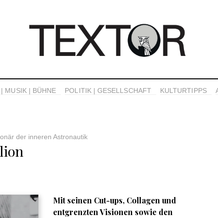
| MUSIK | BÜHNE
POLITIK | GESELLSCHAFT
KULTURTIPPS
onär der inneren Astronautik
lion
Mit seinen Cut-ups, Collagen und
entgrenzten Visionen sowie den