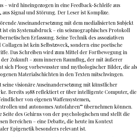
ems – wird hineingezogen in eine Feedback-Schleife aus
 aus Signal und Störung. Der Leser ist Komplize.
störende Auseinandersetzung mit dem medialisierten Subjekt
 ist ein Systemabdruck – ein seismographisches Protokoll
ybernetischen Erfassung. Seine Technik des assoziativen
 Collagen ist kein Selbstzweck, sondern eine poetische
riffe. Das Schreiben wird zum Mittel der Fortbewegung in
 der Zukunft – zum inneren Raumflug, der mit äußerer
nt sich Ploog vorbewusster und mythologischer Bilder, die al
ogenen Materialschichten in den Texten mitschwingen.
t seine visionäre Auseinandersetzung mit künstlicher
. Bereits 1988 reflektiert er über intelligente Computer, die
eindlicher von eigenen Waffensystemen,
ontrollen und autonomes Autofahren” übernehmen können.
e Seite des Gehirns von der psychologischen und stellt die
en Bereichen – eine Debatte, die heute im Kontext
er Epigenetik besonders relevant ist.