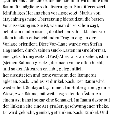
„Aufhebens“. Die Lücke, die hier sichtbar wird, böte den
Raum für mögliche Aktualisierungen. Ein differenziert
feinfühliges Herangehen vorausgesetzt. Marius von
Mayenburgs neue Übersetzung bietet dazu die besten
Voraussetzungen. Sie ist, wie man da so schön sagt,
behutsam modernisiert, deutlich entschlackt, aber vor
allem in allen entscheidenden Fragen eng an der
Vorlage orientiert. Diese Vor-Lage wurde von Stefan
Hagemeier, durch seinen Guck-Kasten im Großformat,
energetisch umgesetzt. (Fast) Alles, was wir sehen, ist in
(s)einen Rahmen gesetzt, der nach vorne offen bleibt,
und so den Akteuren erlaubt, gelegentlich
herauszutreten und ganz vorne an der Rampe zu
agieren. Zack. Und es ist dunkel. Zack. Der Raum wird
wieder hell. Schlagartig. Immer. Im Hintergrund, grüne
Wiese, zwei Bäume, mit weit ausgreifenden Ästen. An
einem Ast hängt sogar eine Schaukel. Im Raum davor auf
der linken Seite eine Art großer, geschwungener Theke.
Da wird gekocht, gemixt, getrunken. Zack. Dunkel. Und