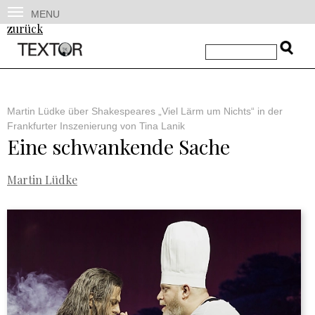
MENU
zurück
Martin Lüdke über Shakespeares „Viel Lärm um Nichts“ in der
Frankfurter Inszenierung von Tina Lanik
Eine schwankende Sache
Martin Lüdke