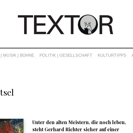
| MUSIK | BÜHNE
POLITIK | GESELLSCHAFT
KULTURTIPPS
tsel
Unter den alten Meistern, die noch leben,
steht Gerhard Richter sicher auf einer