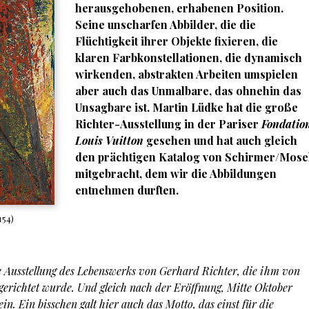
herausgehobenen, erhabenen Position.
Seine unscharfen Abbilder, die die
Flüchtigkeit ihrer Objekte fixieren, die
klaren Farbkonstellationen, die dynamisch
wirkenden, abstrakten Arbeiten umspielen
aber auch das Unmalbare, das ohnehin das
Unsagbare ist.
Martin Lüdke
hat die große
Richter-Ausstellung in der Pariser
Fondatio
Louis Vuitton
gesehen
und hat auch gleich
den prächtigen Katalog von Schirmer/Mose
mitgebracht, dem wir die Abbildungen
entnehmen durften.
154)
te Ausstellung des Lebenswerks von Gerhard Richter, die ihm von
gerichtet wurde. Und gleich nach der Eröffnung, Mitte Oktober
ein. Ein bisschen galt hier auch das Motto, das einst für die