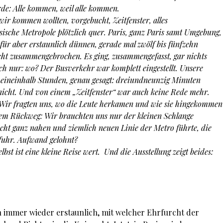
de: Alle kommen, weil alle kommen.
ir kommen wollten, vorgebucht, Zeitfenster, alles
zösische Metropole plötzlich quer. Paris, ganz Paris samt Umgebung,
afür aber erstaunlich dünnen, gerade mal zwölf bis fünfzehn
ht zusammengebrochen. Es ging, zusammengefasst, gar nichts
ich nur: wo? Der Busverkehr war komplett eingestellt. Unsere
s eineinhalb Stunden, genau gesagt: dreiundneunzig Minuten
nicht. Und von einem „Zeitfenster“ war auch keine Rede mehr.
 Wir fragten uns, wo die Leute herkamen und wie sie hingekommen
dem Rückweg: Wir brauchten uns nur der kleinen Schlange
icht ganz nahen und ziemlich neuen Linie der Metro führte, die
fuhr. Aufwand gelohnt?
t ist eine kleine Reise wert. Und die Ausstellung zeigt beides:
h immer wieder erstaunlich, mit welcher Ehrfurcht der