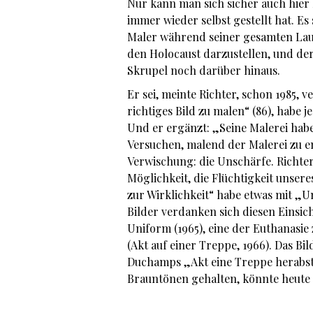
Nur kann man sich sicher auch hier F
immer wieder selbst gestellt hat. Es 
Maler während seiner gesamten Lau
den Holocaust darzustellen, und de
Skrupel noch darüb
Er sei, meinte Richter, schon 1985, 
richtiges Bild zu malen“ (86), habe
Und er ergänzt: „Seine Malerei habe
Versuchen, malend der Malerei zu e
Verwischung: die Unschärfe. Richter
Möglichkeit, die Flüchtigkeit unse
zur Wirklichkeit“ habe etwas mit „U
Bilder verdanken sich diesen Einsi
Uniform (1965), eine der Euthanasi
(Akt auf einer Treppe, 1966). Das Bil
Duchamps „Akt eine Treppe herabste
Brauntönen gehalten, könnte