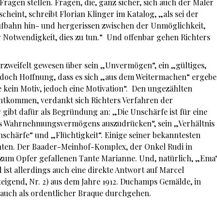
ragen stellen. Fragen, die, ganz sicher, sich auch der Maler
scheint, schreibt Florian Klinger im Katalog, „als sei der
fbahn hin- und hergerissen zwischen der Unmöglichkeit,
r Notwendigkeit, dies zu tun.“ Und offenbar gehen Richters
er hinaus.
verzweifelt gewesen über sein „Unvermögen“, ein „gültiges,
 jedoch Hoffnung, dass es sich „aus dem Weitermachen“ ergebe
 kein Motiv, jedoch eine Motivation“. Den ungezählten
ntkommen, verdankt sich Richters Verfahren der
 gibt dafür als Begründung an: „Die Unschärfe ist für eine
res Wahrnehmungsvermögens auszudrücken“, sein „Verhältnis
nschärfe“ und „Flüchtigkeit“. Einige seiner bekanntesten
chten. Der Baader-Meinhof-Komplex, der Onkel Rudi in
e zum Opfer gefallenen Tante Marianne. Und, natürlich, „Ema
d ist allerdings auch eine direkte Antwort auf Marcel
igend, Nr. 2) aus dem Jahre 1912. Duchamps Gemälde, in
 heute auch als ordentlicher Braque durchgehen.