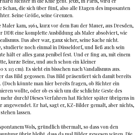
hard Richter in die Knie geht. Jetzt, in Paris, wird er
 Schau, die sich über fünf, also alle Etagen des imposanten
chter. Seine Größe, seine Grenzen.
e Maler kam, 1961, kurz vor dem Bau der Mauer, aus Dresden,
er DDR eine komplette Ausbildung als Maler absolviert, wie
ealismus. Das aber war, ganz sicher, seine Sache nicht.
 studierte noch einmal in Düsseldorf, und ließ auch sein
te hält er alles ganz penibel fest. Und er fing an, mit einem
atte, kurze Beine, und auch schon ein kleiner
90 x 113 cm). Es sieht ein bisschen nach Vandalismus aus.
er das Bild gegossen. Das Bild präsentiert sich damit bereits
 (Doch könnte man hier bereits fragen, ob Richter ein
enieren wollte, oder ob es sich um die schlichte Geste des
– mehr durch! Dieses Verfahren hat Richter später übrigens in
er angewendet. Er hat, sagt er, KZ-Bilder gemalt, aber nichts,
 stehen lassen.
on spontanem Wols, gründlich übermalt, so dass von den
uptung übrig bleibt, dass da mal Bilder gewesen wären. Die