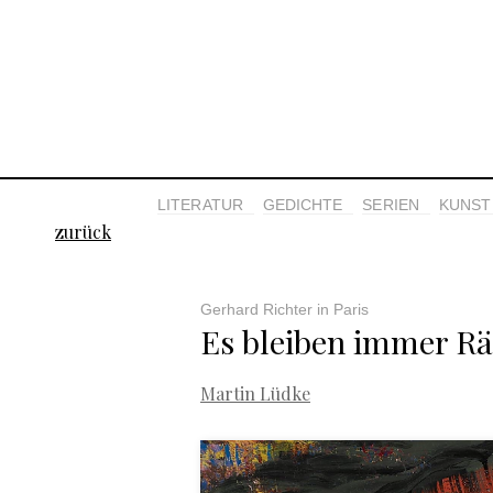
LITERATUR
GEDICHTE
SERIEN
KUNST 
zurück
Gerhard Richter in Paris
Es bleiben immer Rä
Martin Lüdke