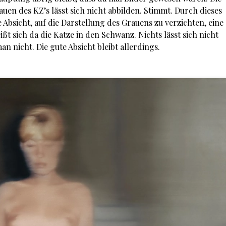
auen des KZ’s lässt sich nicht abbilden. Stimmt. Durch dieses
e Absicht, auf die Darstellung des Grauens zu verzichten, eine
ßt sich da die Katze in den Schwanz. Nichts lässt sich nicht
 nicht. Die gute Absicht bleibt allerdings.