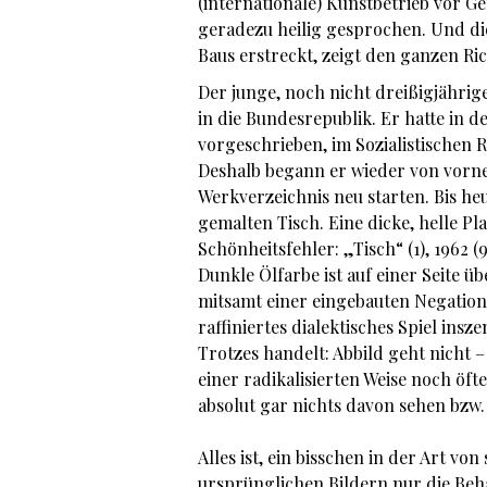
(internationale) Kunstbetrieb vor Ger
geradezu heilig gesprochen. Und die
Baus erstreckt, zeigt den ganzen Ri
Der junge, noch nicht dreißigjährig
in die Bundesrepublik. Er hatte in d
vorgeschrieben, im Sozialistischen R
Deshalb begann er wieder von vorne,
Werkverzeichnis neu starten. Bis heu
gemalten Tisch. Eine dicke, helle Pl
Schönheitsfehler: „Tisch“ (1), 1962 (
Dunkle Ölfarbe ist auf einer Seite üb
mitsamt einer eingebauten Negation.
raffiniertes dialektisches Spiel insz
Trotzes handelt: Abbild geht nicht 
einer radikalisierten Weise noch öft
absolut gar nichts davon sehen bzw.
Alles ist, ein bisschen in der Art v
ursprünglichen Bildern nur die Beha