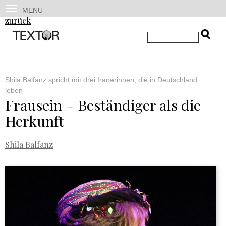
MENU
zurück
Shila Balfanz spricht mit drei Iranerinnen, die in Deutschland
leben
Frausein – Beständiger als die
Herkunft
Shila Balfanz