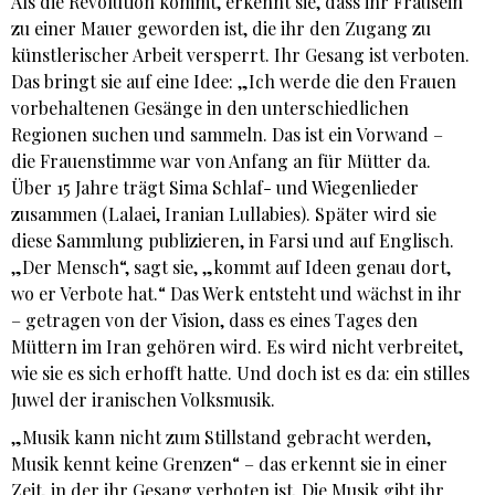
Als die Revolution kommt, erkennt sie, dass ihr Frausein
zu einer Mauer geworden ist, die ihr den Zugang zu
künstlerischer Arbeit versperrt. Ihr Gesang ist verboten.
Das bringt sie auf eine Idee: „Ich werde die den Frauen
vorbehaltenen Gesänge in den unterschiedlichen
Regionen suchen und sammeln. Das ist ein Vorwand –
die Frauenstimme war von Anfang an für Mütter da.
Über 15 Jahre trägt Sima Schlaf- und Wiegenlieder
zusammen (Lalaei, Iranian Lullabies). Später wird sie
diese Sammlung publizieren, in Farsi und auf Englisch.
„Der Mensch“, sagt sie, „kommt auf Ideen genau dort,
wo er Verbote hat.“ Das Werk entsteht und wächst in ihr
– getragen von der Vision, dass es eines Tages den
Müttern im Iran gehören wird. Es wird nicht verbreitet,
wie sie es sich erhofft hatte. Und doch ist es da: ein stilles
Juwel der iranischen Volksmusik.
„Musik kann nicht zum Stillstand gebracht werden,
Musik kennt keine Grenzen“ – das erkennt sie in einer
Zeit, in der ihr Gesang verboten ist. Die Musik gibt ihr