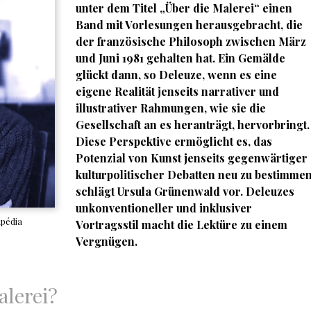
unter dem Titel „Über die Malerei“ einen
Band mit Vorlesungen herausgebracht, die
der französische Philosoph zwischen März
und Juni 1981 gehalten hat. Ein Gemälde
glückt dann, so Deleuze, wenn es eine
eigene Realität jenseits narrativer und
illustrativer Rahmungen, wie sie die
Gesellschaft an es heranträgt, hervorbringt.
Diese Perspektive ermöglicht es, das
Potenzial von Kunst jenseits gegenwärtiger
kulturpolitischer Debatten neu zu bestimmen
schlägt Ursula Grünenwald vor. Deleuzes
unkonventioneller und inklusiver
ipédia
Vortragsstil macht die Lektüre zu einem
Vergnügen.
lerei?