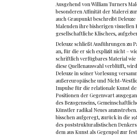
Ausgehend von William Turners Male
besonderen Affinität der Malerei z
auch Graupunkt beschreibt Deleuze 
Malenden ihre bisherigen visuellen 
gesellschaftliche Klischees, aufgeb
Deleuze schließt Ausführungen zu P
an, für die er sich explizit nicht –
schriftlich verfügbares Material wi
diese Quellenauswahl verblüfft, wird
Deleuze in seiner Vorlesung versamm
außereuropäische und Nicht-Westlich
Impulse für die relationale Kunst d
Positionen der Gegenwart ausgegang
des Bezogenseins, Gemeinschaftliche
Künstler radikal Neues anzustreben
bisschen aufgeregt, zurück in die 19
des poststrukturalistischen Denkers 
dem aus Kunst als Gegenpol zur fes