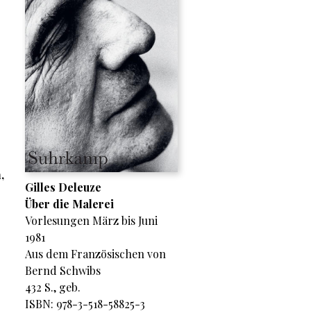
,
Gilles Deleuze
Über die Malerei
Vorlesungen März bis Juni
1981
Aus dem Französischen von
Bernd Schwibs
432 S., geb.
ISBN: 978-3-518-58825-3