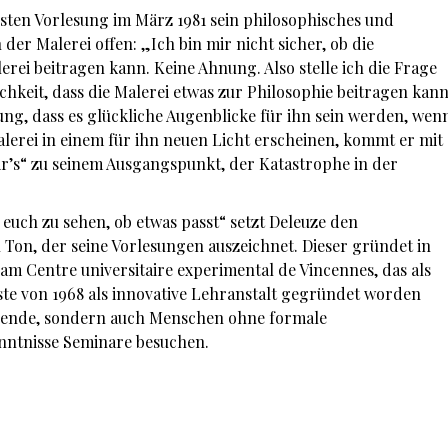
rsten Vorlesung im März 1981 sein philosophisches und
der Malerei offen: „Ich bin mir nicht sicher, ob die
rei beitragen kann. Keine Ahnung. Also stelle ich die Frage
hkeit, dass die Malerei etwas zur Philosophie beitragen kan
ng, dass es glückliche Augenblicke für ihn sein werden, wen
lerei in einem für ihn neuen Licht erscheinen, kommt er mit
r’s“ zu seinem Ausgangspunkt, der Katastrophe in der
 euch zu sehen, ob etwas passt“ setzt Deleuze den
n Ton, der seine Vorlesungen auszeichnet. Dieser gründet in
 am Centre universitaire experimental de Vincennes, das als
ste von 1968 als innovative Lehranstalt gegründet worden
erende, sondern auch Menschen ohne formale
nntnisse Seminare besuchen.