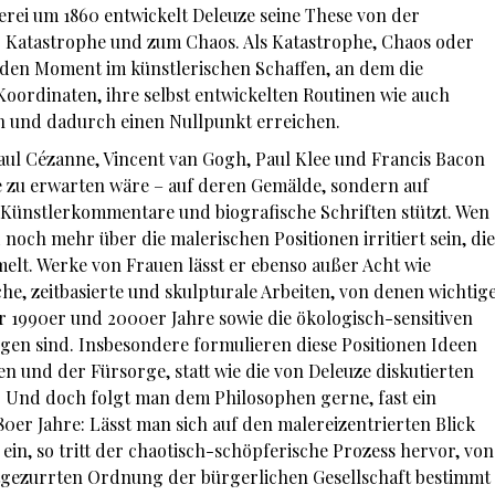
rei um 1860 entwickelt Deleuze seine These von der
ur Katastrophe und zum Chaos. Als Katastrophe, Chaos oder
den Moment im künstlerischen Schaffen, an dem die
Koordinaten, ihre selbst entwickelten Routinen wie auch
en und dadurch einen Nullpunkt erreichen.
aul Cézanne, Vincent van Gogh, Paul Klee und Francis Bacon
 wie zu erwarten wäre – auf deren Gemälde, sondern auf
e Künstlerkommentare und biografische Schriften stützt. Wen
 noch mehr über die malerischen Positionen irritiert sein, die
elt. Werke von Frauen lässt er ebenso außer Acht wie
e, zeitbasierte und skulpturale Arbeiten, von denen wichtig
er 1990er und 2000er Jahre sowie die ökologisch-sensitiven
en sind. Insbesondere formulieren diese Positionen Ideen
n und der Fürsorge, statt wie die von Deleuze diskutierten
. Und doch folgt man dem Philosophen gerne, fast ein
80er Jahre: Lässt man sich auf den malereizentrierten Blick
ein, so tritt der chaotisch-schöpferische Prozess hervor, von
tgezurrten Ordnung der bürgerlichen Gesellschaft bestimmt