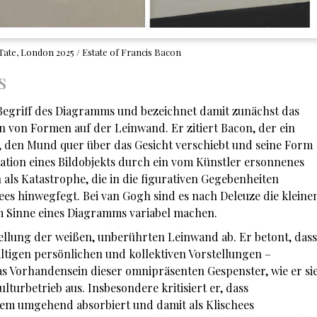
 Tate, London 2025 / Estate of Francis Bacon
s
egriff des Diagramms und bezeichnet damit zunächst das
n von Formen auf der Leinwand. Er zitiert Bacon, der ein
 den Mund quer über das Gesicht verschiebt und seine Form
mation eines Bildobjekts durch ein vom Künstler ersonnenes
ls Katastrophe, die in die figurativen Gegebenheiten
es hinwegfegt. Bei van Gogh sind es nach Deleuze die kleine
im Sinne eines Diagramms variabel machen.
ellung der weißen, unberührten Leinwand ab. Er betont, dass
ltigen persönlichen und kollektiven Vorstellungen –
das Vorhandensein dieser omnipräsenten Gespenster, wie er si
lturbetrieb aus. Insbesondere kritisiert er, dass
sem umgehend absorbiert und damit als Klischees