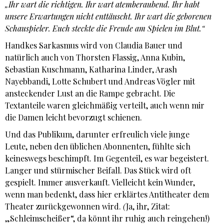
„Ihr wart die richtigen. Ihr wart atemberaubend. Ihr habt
unsere Erwartungen nicht enttäuscht. Ihr wart die geborenen
Schauspieler. Euch steckte die Freude am Spielen im Blut.“
Handkes Sarkasmus wird von Claudia Bauer und
natürlich auch von Thorsten Flassig, Anna Kubin,
Sebastian Kuschmann, Katharina Linder, Arash
Nayebbandi, Lotte Schubert und Andreas Vögler mit
ansteckender Lust an die Rampe gebracht. Die
Textanteile waren gleichmäßig verteilt, auch wenn mir
die Damen leicht bevorzugt schienen.
Und
das Publikum, darunter erfreulich viele junge
Leute, neben den üblichen Abonnenten, fühlte sich
keineswegs beschimpft. Im Gegenteil, es war begeistert.
Langer und stürmischer Beifall. Das Stück wird oft
gespielt. Immer ausverkauft. Vielleicht kein Wunder,
wenn man bedenkt, dass hier erklärtes Antitheater dem
Theater zurückgewonnen wird.
(
Ja, ihr, Zitat:
„Schleimscheißer“, da könnt ihr ruhig auch reingehen!)