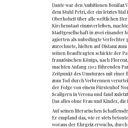
Dante war den Ambitionen Bonifaz V
dem Stuhl Petri, der ein letztes Ma
Oberhoheit über alle weltlichen Her
Kirchenstaat einzuverleiben, machte
Stadtgesellschaft in zwei einander 
agierten als unbedingte Verfechter p
zurechnete, hielten auf Distanz zum H
seinen Beauftragten schickte der Pa
französischen Königs, nach Florenz.
machten Anfang 1302 führenden Par
Zeitpunkt des Umsturzes mit einer f
zum Tod durch Verbrennen verurteil
der Folge von einem Fürstenhof Nor
Scaligern in Verona und fand zuletz
Das alles ohne Frau und Kinder, die
Auf seinen literarischen Schaffensd
Er empfand das, wie er stets betont
woraus der Ehrgeiz erwuchs, durch 