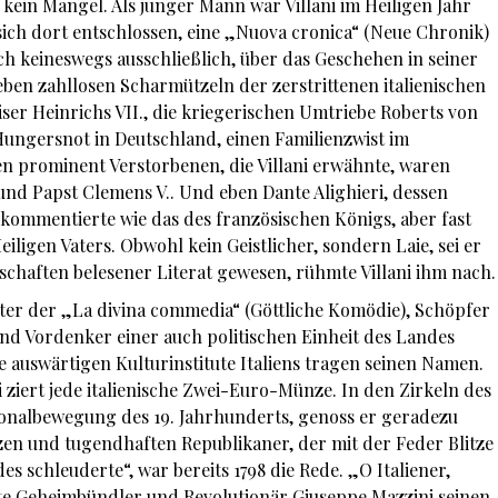
, kein Mangel. Als junger Mann war Villani im Heiligen Jahr
ich dort entschlossen, eine „Nuova cronica“ (Neue Chronik)
h keineswegs ausschließlich, über das Geschehen in seiner
ben zahllosen Scharmützeln der zerstrittenen italienischen
iser Heinrichs VII., die kriegerischen Umtriebe Roberts von
Hungersnot in Deutschland, einen Familienzwist im
en prominent Verstorbenen, die Villani erwähnte, waren
und Papst Clemens V.. Und eben Dante Alighieri, dessen
kommentierte wie das des französischen Königs, aber fast
eiligen Vaters. Obwohl kein Geistlicher, sondern Laie, sei er
nschaften belesener Literat gewesen, rühmte Villani ihm nach.
hter der „La divina commedia“ (Göttliche Komödie), Schöpfer
und Vordenker einer auch politischen Einheit des Landes
 auswärtigen Kulturinstitute Italiens tragen seinen Namen.
ziert jede italienische Zwei-Euro-Münze. In den Zirkeln des
tionalbewegung des 19. Jahrhunderts, genoss er geradezu
zen und tugendhaften Republikaner, der mit der Feder Blitze
s schleuderte“, war bereits 1798 die Rede. „O Italiener,
ierte Geheimbündler und Revolutionär Giuseppe Mazzini seinen