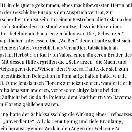
III. in die Quere gekommen, eines machtbewussten Herrn au
l in der Geschichte Europas den Anspruch vertrat, zur
rscher berufen zu sein. In seinem Bestreben, die Toskana de
 sich Bonifaz den Umstand zunutze, dass die Florentiner
bitter befehdende Parteien zerfallen war. Die „Schwarzen“
äpstlicher Interessen. Die „Weißen“, denen Dante selbst sich
eiligen Vater. Vorgeblich als Vermittler, tatsächlich als
pst im Herbst 1301 Karl von Valois, einen jüngeren Bruder des
 Mit dessen Hilfe ergriffen die „Schwarzen“ die Macht und
teigängern der „Weißen“ den Prozess. Dante, der sich zum
lorentinischen Delegation in Rom aufgehalten hatte, wurde
t. Ohne jemals nach Florenz zurückzukehren, wanderte er i
ditaliens zum anderen, verbrachte einige Jahre bei den
t Zuflucht bei Guido da Polenta, dem Stadtherrn von Ravenna
 in Florenz geblieben waren.
rang hatte der Schicksalsschlag die Wirkung eines Treibsatzes
e, „unverdiente“ Exil als Demütigung und tiefe Kränkung,
ein herausragendes Werk in den Augen der Welt eine Art