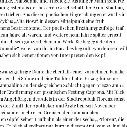
Antike, Philosophie und Theologie. Als junger Mann gehörte
höngeister aus der besseren Gesellschaft der Arno-Stadt an,
g vertrieben. Aus diesen poetischen Fingerübungen erwuchs in
Zyklus „Vita Nova“, in dessen Mittelpunkt eine früh
namens Beatrice stand. Der poetischen Erzählung zufolge traf
neun Jahre alt waren, und weitere neun Jahre später erneut.
hn durch sein ganzes Leben und Werk. Sie begegnete dem
 Komödie“, wo er von ihr im Paradies begrüßt worden sein will
haben sich Generationen von Interpreten den Kopf
zwanzigjährige Dante die ebenfalls einer vornehmen Familie
 er drei Söhne und eine Tochter hatte. Er zog für seine
Campaldino an der siegreichen Schlacht gegen Arezzo am 11.
an der Erstürmung der pisanischen Festung Caprona. Mit Blick
nem Angehörigen des Adels in der Stadtrepublik Florenz sonst
95 der Zunft der Apotheker und Ärzte bei. Seit November
acheinander mehreren Gremien der kommunalen
en Gipfel seiner Laufbahn als einer der sechs „Prioren“, die
n. Er blieb allerdings nur kurz in diesem Amt, vom 15. Juni bi