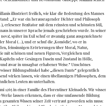
anis illustriert freilich, wie klar die Bedeutung des Mannes
stand: „Er war ein herausragender Dichter und Philosoph
), erlesener Rezitator mit dem reinsten und schönsten Stil,
hinaus in unserer Sprache jemals geschrieben wurde. In seiner
 nova‘, später im Exil schuf er zwanzig ganz ausgezeichnete
r Moral (…), und er schuf die ‚Komödie‘, wo er in
en, feinsinnigen Erörterungen über Moral, Natur,
gie mit schönen und neuen Figuren, Vergleichen und
Kapiteln oder Gesängen Dasein und Zustand in Hölle,
 und zwar in unsagbar erhabener Weise.“ Unschönes
 gewisser Bildungsdünkel habe „diesen Dante“ gelegentlich
end wirken lassen, wie einen übellaunigen Philosophen, dem
öhnlichen Leuten zu unterhalten.
i 1265 in einer Familie des Florentiner Kleinadels. Wir wisse
e Werke lassen erkennen, dass er eine umfassende Bildung
gesamten Wissen seiner Zeit vertraut geworden sein muss: