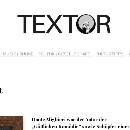
| MUSIK | BÜHNE
POLITIK | GESELLSCHAFT
KULTURTIPPS
t
Dante Alighieri war der Autor der
„Göttlichen Komödie“ sowie Schöpfer einer