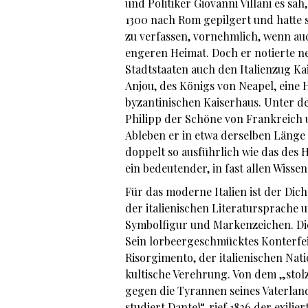
und Politiker Giovanni Villani es sah
1300 nach Rom gepilgert und hatte s
zu verfassen, vornehmlich, wenn auc
engeren Heimat. Doch er notierte ne
Stadtstaaten auch den Italienzug Ka
Anjou, des Königs von Neapel, eine 
byzantinischen Kaiserhaus. Unter d
Philipp der Schöne von Frankreich 
Ableben er in etwa derselben Länge 
doppelt so ausführlich wie das des H
ein bedeutender, in fast allen Wisse
Für das moderne Italien ist der Dic
der italienischen Literatursprache 
Symbolfigur und Markenzeichen. Die
Sein lorbeergeschmücktes Konterfei 
Risorgimento, der italienischen Na
kultische Verehrung. Von dem „stol
gegen die Tyrannen seines Vaterlande
studiert Dante!“, rief 1826 der exil