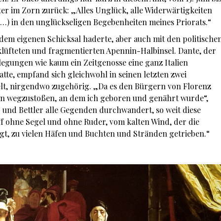
äter im Zorn zurück: „Alles Unglück, alle Widerwärtigkeiten
(…) in den unglückseligen Begebenheiten meines Priorats.“
 dem eigenen Schicksal haderte, aber auch mit den politische
rklüfteten und fragmentierten Apennin-Halbinsel. Dante, der
legungen wie kaum ein Zeitgenosse eine ganz Italien
tte, empfand sich gleichwohl in seinen letzten zwei
elt, nirgendwo zugehörig. „Da es den Bürgern von Florenz
en wegzustoßen, an dem ich geboren und genährt wurde“,
r und Bettler alle Gegenden durchwandert, so weit diese
iff ohne Segel und ohne Ruder, vom kalten Wind, der die
t, zu vielen Häfen und Buchten und Stränden getrieben.“