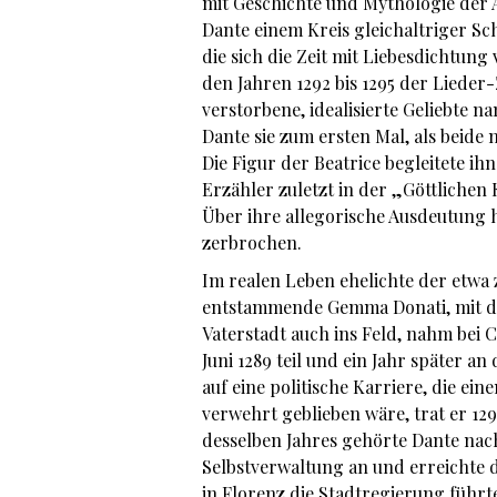
mit Geschichte und Mythologie der 
Dante einem Kreis gleichaltriger Sc
die sich die Zeit mit Liebesdichtun
den Jahren 1292 bis 1295 der Lieder-
verstorbene, idealisierte Geliebte 
Dante sie zum ersten Mal, als beide 
Die Figur der Beatrice begleitete i
Erzähler zuletzt in der „Göttlichen
Über ihre allegorische Ausdeutung 
zerbrochen.
Im realen Leben ehelichte der etwa 
entstammende Gemma Donati, mit der
Vaterstadt auch ins Feld, nahm bei 
Juni 1289 teil und ein Jahr später 
auf eine politische Karriere, die ei
verwehrt geblieben wäre, trat er 12
desselben Jahres gehörte Dante n
Selbstverwaltung an und erreichte d
in Florenz die Stadtregierung führte