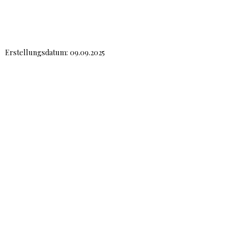
Erstellungsdatum: 09.09.2025
Impressum
Datenschutzerklärung
Facebook
Instagram
© 2024
textor.online