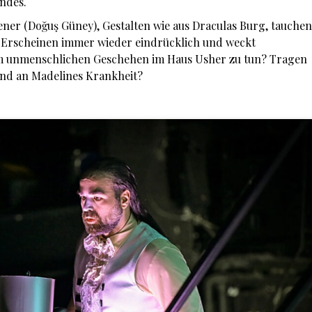
undes.
ener (Doğuş Güney), Gestalten wie aus Draculas Burg, tauchen
 Erscheinen immer wieder eindrücklich und weckt
sem unmenschlichen Geschehen im Haus Usher zu tun? Tragen
und an Madelines Krankheit?