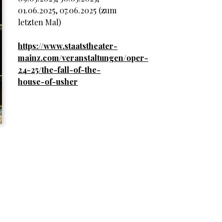
01.06.2025, 07.06.2025 (zum
letzten Mal)
https://www.staatstheater-
mainz.com/veranstaltungen/oper-
24-25/the-fall-of-the-
house-of-usher