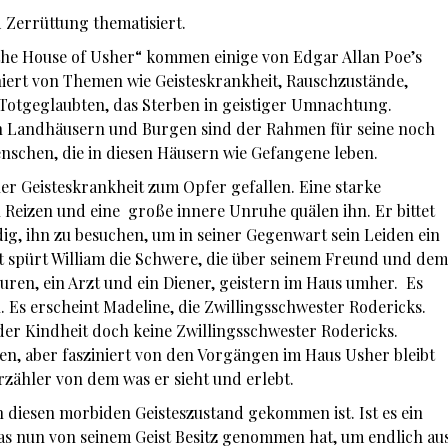
 Zerrüttung thematisiert.
 the House of Usher“ kommen einige von Edgar Allan Poe’s
niert von Themen wie Geisteskrankheit, Rauschzustände,
 Totgeglaubten, das Sterben in geistiger Umnachtung.
n Landhäusern und Burgen sind der Rahmen für seine noch
schen, die in diesen Häusern wie Gefangene leben.
ner Geisteskrankheit zum Opfer gefallen. Eine starke
Reizen und eine große innere Unruhe quälen ihn. Er bittet
ig, ihn zu besuchen, um in seiner Gegenwart sein Leiden ein
t spürt William die Schwere, die über seinem Freund und dem
guren, ein Arzt und ein Diener, geistern im Haus umher. Es
. Es erscheint Madeline, die Zwillingsschwester Rodericks.
 der Kindheit doch keine Zwillingsschwester Rodericks.
en, aber fasziniert von den Vorgängen im Haus Usher bleibt
ähler von dem was er sieht und erlebt.
n diesen morbiden Geisteszustand gekommen ist. Ist es ein
s nun von seinem Geist Besitz genommen hat, um endlich au