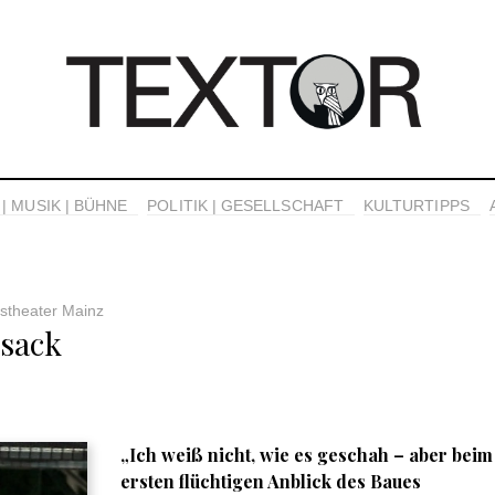
| MUSIK | BÜHNE
POLITIK | GESELLSCHAFT
KULTURTIPPS
tstheater Mainz
sack
„Ich weiß nicht, wie es geschah – aber beim
ersten flüchtigen Anblick des Baues