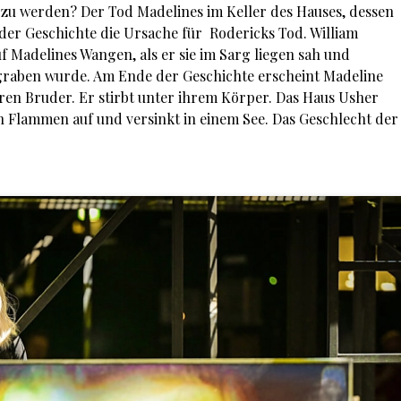
 zu werden? Der Tod Madelines im Keller des Hauses, dessen
 der Geschichte die Ursache für Rodericks Tod. William
uf Madelines Wangen, als er sie im Sarg liegen sah und
graben wurde. Am Ende der Geschichte erscheint Madeline
hren Bruder. Er stirbt unter ihrem Körper. Das Haus Usher
n Flammen auf und versinkt in einem See. Das Geschlecht der