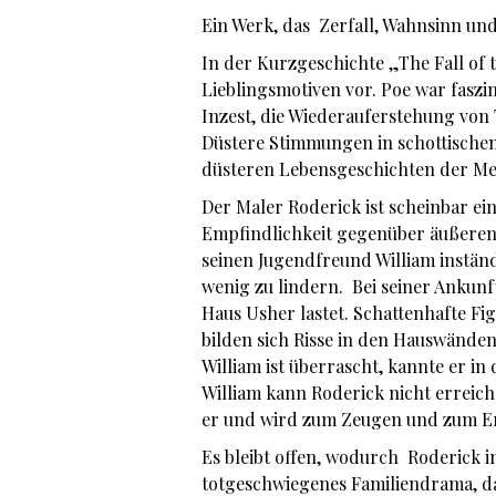
Ein Werk, das Zerfall, Wahnsinn und
In der Kurzgeschichte „The Fall of
Lieblingsmotiven vor. Poe war faszi
Inzest, die Wiederauferstehung von
Düstere Stimmungen in schottische
düsteren Lebensgeschichten der Men
Der Maler Roderick ist scheinbar ei
Empfindlichkeit gegenüber äußeren 
seinen Jugendfreund William inständ
wenig zu lindern. Bei seiner Ankunf
Haus Usher lastet. Schattenhafte Fi
bilden sich Risse in den Hauswänden
William ist überrascht, kannte er in
William kann Roderick nicht erreich
er und wird zum Zeugen und zum Erz
Es bleibt offen, wodurch Roderick i
totgeschwiegenes Familiendrama, da