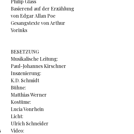
Philip Glass
Basierend auf der Erzählung
von Edgar Allan Poe
Gesangstexte von Arthur
Yorinks
BESETZUNG
Musikalische Leitung:
Paul-Johannes Kirschner
Inszenierung:
K.D. Schmidt
Bühne:
Matthias Werner
Kostüme:
Lucia Vonrhein
Licht:
Ulrich Schneider
Video:
s