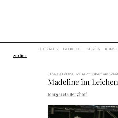
LITERATUR
GEDICHTE
SERIEN
KUNST 
zurück
„The Fall of the House of Usher“ am Staa
Madeline im Leichen
Margarete Berghoff