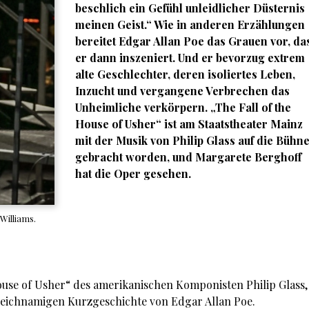
beschlich ein Gefühl unleidlicher Düsternis
meinen Geist.“ Wie in anderen Erzählungen
bereitet Edgar Allan Poe das Grauen vor, da
er dann inszeniert. Und er bevorzug extrem
alte Geschlechter, deren isoliertes Leben,
Inzucht und vergangene Verbrechen das
Unheimliche verkörpern. „The Fall of the
House of Usher“ ist am Staatstheater Mainz
mit der Musik von Philip Glass auf die Bühn
gebracht worden, und Margarete Berghoff
hat die Oper gesehen.
Williams.
use of Usher“ des amerikanischen Komponisten Philip Glass,
gleichnamigen Kurzgeschichte von Edgar Allan Poe.