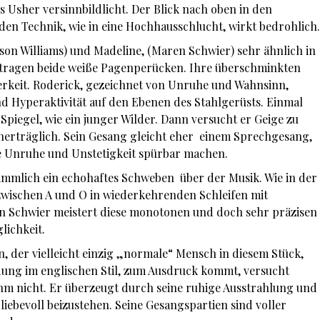
 Usher versinnbildlicht. Der Blick nach oben in den
en Technik, wie in eine Hochhausschlucht, wirkt bedrohlich.
son Williams) und Madeline, (Maren Schwier) sehr ähnlich in
 tragen beide weiße Pagenperücken. Ihre überschminkten
rkeit. Roderick, gezeichnet von Unruhe und Wahnsinn,
d Hyperaktivität auf den Ebenen des Stahlgerüsts. Einmal
n Spiegel, wie ein junger Wilder. Dann versucht er Geige zu
 unerträglich. Sein Gesang gleicht eher einem Sprechgesang,
re Unruhe und Unstetigkeit spürbar machen.
immlich ein echohaftes Schweben über der Musik. Wie in der
 zwischen A und O in wiederkehrenden Schleifen mit
 Schwier meistert diese monotonen und doch sehr präzisen
lichkeit.
n, der vielleicht einzig „normale“ Mensch in diesem Stück,
idung im englischen Stil, zum Ausdruck kommt, versucht
 ihm nicht. Er überzeugt durch seine ruhige Ausstrahlung und
ebevoll beizustehen. Seine Gesangspartien sind voller