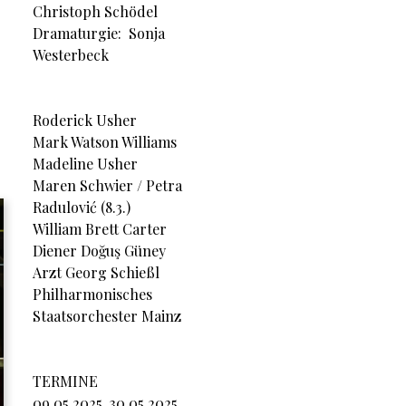
Christoph Schödel
Dramaturgie: Sonja
Westerbeck
Roderick Usher
Mark Watson Williams
Madeline Usher
Maren Schwier / Petra
Radulović (8.3.)
William Brett Carter
Diener Doğuş Güney
Arzt Georg Schießl
Philharmonisches
Staatsorchester Mainz
TERMINE
09.05.2025, 30.05.2025,