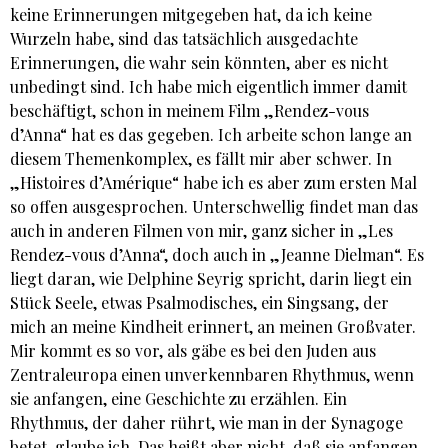
keine Erinnerungen mitgegeben hat, da ich keine
Wurzeln habe, sind das tatsächlich ausgedachte
Erinnerungen, die wahr sein könnten, aber es nicht
unbedingt sind. Ich habe mich eigentlich immer damit
beschäftigt, schon in meinem Film „Rendez-vous
d’Anna“ hat es das gegeben. Ich arbeite schon lange an
diesem Themenkomplex, es fällt mir aber schwer. In
„Histoires d’Amérique“ habe ich es aber zum ersten Mal
so offen ausgesprochen. Unterschwellig findet man das
auch in anderen Filmen von mir, ganz sicher in „Les
Rendez-vous d’Anna“, doch auch in „Jeanne Dielman“. Es
liegt daran, wie Delphine Seyrig spricht, darin liegt ein
Stück Seele, etwas Psalmodisches, ein Singsang, der
mich an meine Kindheit erinnert, an meinen Großvater.
Mir kommt es so vor, als gäbe es bei den Juden aus
Zentraleuropa einen unverkennbaren Rhythmus, wenn
sie anfangen, eine Geschichte zu erzählen. Ein
Rhythmus, der daher rührt, wie man in der Synagoge
betet, glaube ich. Das heißt aber nicht, daß sie anfangen,