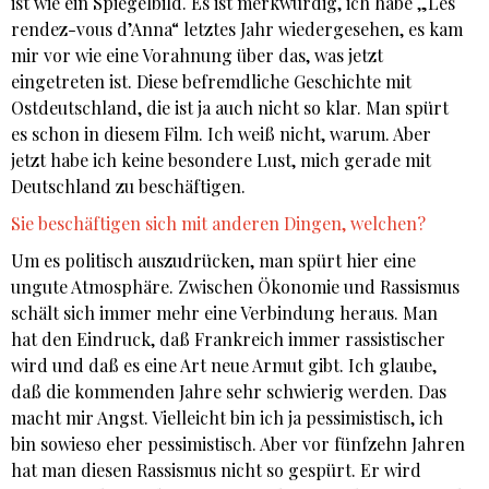
ist wie ein Spiegelbild. Es ist merkwürdig, ich habe „Les
rendez-vous d’Anna“ letztes Jahr wiedergesehen, es kam
mir vor wie eine Vorahnung über das, was jetzt
eingetreten ist. Diese befremdliche Geschichte mit
Ostdeutschland, die ist ja auch nicht so klar. Man spürt
es schon in diesem Film. Ich weiß nicht, warum. Aber
jetzt habe ich keine besondere Lust, mich gerade mit
Deutschland zu beschäftigen.
Sie beschäftigen sich mit anderen Dingen, welchen?
Um es politisch auszudrücken, man spürt hier eine
ungute Atmosphäre. Zwischen Ökonomie und Rassismus
schält sich immer mehr eine Verbindung heraus. Man
hat den Eindruck, daß Frankreich immer rassistischer
wird und daß es eine Art neue Armut gibt. Ich glaube,
daß die kommenden Jahre sehr schwierig werden. Das
macht mir Angst. Vielleicht bin ich ja pessimistisch, ich
bin sowieso eher pessimistisch. Aber vor fünfzehn Jahren
hat man diesen Rassismus nicht so gespürt. Er wird