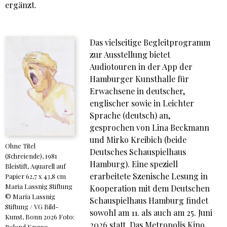
ergänzt.
Das vielseitige Begleitprogramm
zur Ausstellung bietet
Audiotouren in der App der
Hamburger Kunsthalle für
Erwachsene in deutscher,
englischer sowie in Leichter
Sprache (deutsch) an,
gesprochen von Lina Beckmann
und Mirko Kreibich (beide
Ohne Titel
Deutsches Schauspielhaus
(Schreiende), 1981
Hamburg). Eine speziell
Bleistift, Aquarell auf
erarbeitete Szenische Lesung in
Papier 62,7 x 43,8 cm
Maria Lassnig Stiftung
Kooperation mit dem Deutschen
© Maria Lassnig
Schauspielhaus Hamburg findet
Stiftung / VG Bild-
sowohl am 11. als auch am 25. Juni
Kunst, Bonn 2026 Foto:
2026 statt. Das Metropolis Kino
Roland Krauss