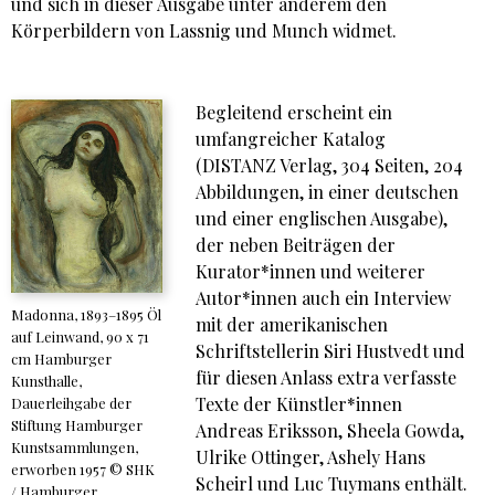
und sich in dieser Ausgabe unter anderem den
Körperbildern von Lassnig und Munch widmet.
Begleitend erscheint ein
umfangreicher Katalog
(DISTANZ Verlag, 304 Seiten, 204
Abbildungen, in einer deutschen
und einer englischen Ausgabe),
der neben Beiträgen der
Kurator*innen und weiterer
Autor*innen auch ein Interview
Madonna, 1893–1895 Öl
mit der amerikanischen
auf Leinwand, 90 x 71
Schriftstellerin Siri Hustvedt und
cm Hamburger
für diesen Anlass extra verfasste
Kunsthalle,
Texte der Künstler*innen
Dauerleihgabe der
Stiftung Hamburger
Andreas Eriksson, Sheela Gowda,
Kunstsammlungen,
Ulrike Ottinger, Ashely Hans
erworben 1957 © SHK
Scheirl und Luc Tuymans enthält.
/ Hamburger