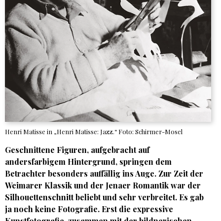
Henri Matisse in „Henri Matisse: Jazz.“ Foto: Schirmer-Mosel
Geschnittene Figuren, aufgebracht auf
andersfarbigem Hintergrund, springen dem
Betrachter besonders auffällig ins Auge. Zur Zeit der
Weimarer Klassik und der Jenaer Romantik war der
Silhouettenschnitt beliebt und sehr verbreitet. Es gab
ja noch keine Fotografie. Erst die expressive
Kunstfotografie, zusammen mit der bildnerischen