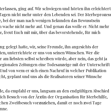
terlassen, ging auf. Wir schwiegen und hörten ihn erleichtert
 Tagen nicht mehr unter den Lebenden sei. Der Sterbeprozes
ose, bei der man nach wenigen Sekunden das Bewusstsein
an wache nicht mehr auf. Und genau das wolle er. Nicht mehr
e, freut Euch mit mir, über das bevorstehende, für mich
 gelegt hatte, wir, seine Freunde, ihn angesichts der
en, unterrichtete er uns von seinen Wünschen. Wer die
 am liebsten selbst schreiben würde, aber nein, das geht ja
rregionalen Zeitungen eine Todesanzeige mit der Unterschrift
 Und von wem er sich einen Nachruf in welcher Publikation
cht, geplant und uns als die Realisatoren seiner Wünsche
e, da empfahl er uns, langsam an den endgültigen Abschied
ch Besuch von der Ärztin der Organisation für Sterbehilfe,
schen Zweitbesuch vorzuziehen, damit er noch zwei Tage
önne.