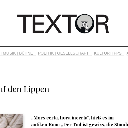
| MUSIK | BÜHNE
POLITIK | GESELLSCHAFT
KULTURTIPPS
uf den Lippen
„Mors certa, hora incerta“, hieß es im
antiken Rom: „Der Tod ist gewiss, die Stund