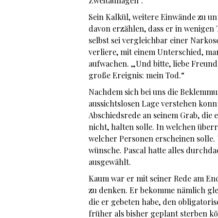
Zweitauflagen“.
Sein Kalkül, weitere Einwände zu un
davon erzählen, dass er in wenigen
selbst sei vergleichbar einer Nark
verliere, mit einem Unterschied, m
aufwachen. „Und bitte, liebe Freund
große Ereignis: mein Tod.“
Nachdem sich bei uns die Beklemmung
aussichtslosen Lage verstehen konnt
Abschiedsrede an seinem Grab, die er
nicht, halten solle. In welchen übe
welcher Personen erscheinen solle.
wünsche. Pascal hatte alles durchda
ausgewählt.
Kaum war er mit seiner Rede am End
zu denken. Er bekomme nämlich glei
die er gebeten habe, den obligatori
früher als bisher geplant sterben k