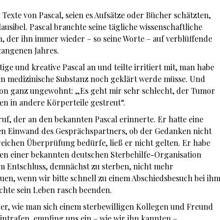
 Texte von Pascal, seien es Aufsätze oder Bücher schätzten,
usibel. Pascal brauchte seine tägliche wissenschaftliche
 der ihn immer wieder – so seine Worte – auf verblüffende
gangenen Jahres.
tige und kreative Pascal an und teilte irritiert mit, man habe
en medizinische Substanz noch geklärt werde müsse. Und
fon ganz ungewohnt: „Es geht mir sehr schlecht, der Tumor
sen in andere Körperteile gestreut“.
uf, der an den bekannten Pascal erinnerte. Er hatte eine
Den Einwand des Gesprächspartners, ob der Gedanken nicht
reichen Überprüfung bedürfe, ließ er nicht gelten. Er habe
ten einer bekannten deutschen Sterbehilfe-Organisation
dem Entschluss, demnächst zu sterben, nicht mehr
uen, wenn wir bitte schnell zu einem Abschiedsbesuch bei ih
hte sein Leben rasch beenden.
r, wie man sich einem sterbewilligen Kollegen und Freund
intrafen, empfing uns ein – wie wir ihn kannten –