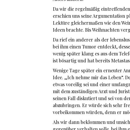
Da wir die regelmäßig eintreffenden
erschien uns seine Argumentation pla
Lektüre gleichermaßen wie den Wein,
Ideen brachte. Bis Weihnachten ver
Da rief ein anderer als der lebenslus
bei ihm einen Tumor entdeckt, dess
wenig später klang es aus dem Tele
ist bösartig und hat bereits Metasta
Wenige Tage später ein erneuter Anr
Idee. „Ich nehme mir das Leben“. 
etwas voreilig sei und einer umfang
mit dem zuständigen Arzt und Juris
seinen Fall diskutiert und sei von 
abzubringen. Er würde sich sehr fre
vorbeikommen würden, denn er möc
Als wir dann beklommen und unsiche
gegenüber verhalten solle, bei ihm e