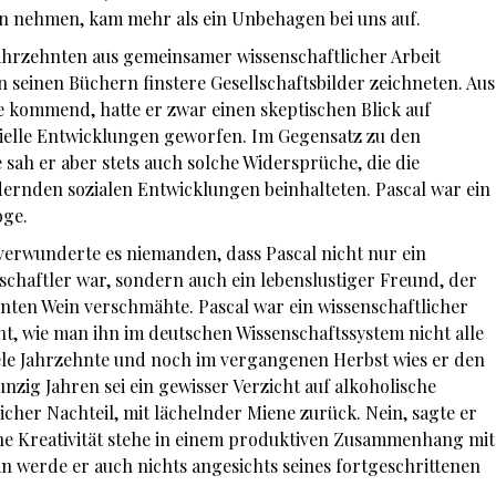
en nehmen, kam mehr als ein Unbehagen bei uns auf.
Jahrzehnten aus gemeinsamer wissenschaftlicher Arbeit
n seinen Büchern finstere Gesellschaftsbilder zeichneten. Aus
e kommend, hatte er zwar einen skeptischen Blick auf
rielle Entwicklungen geworfen. Im Gegensatz zu den
sah er aber stets auch solche Widersprüche, die die
dernden sozialen Entwicklungen beinhalteten. Pascal war ein
oge.
t verwunderte es niemanden, dass Pascal nicht nur ein
schaftler war, sondern auch ein lebenslustiger Freund, der
nten Wein verschmähte. Pascal war ein wissenschaftlicher
t, wie man ihn im deutschen Wissenschaftssystem nicht alle
 viele Jahrzehnte und noch im vergangenen Herbst wies er den
unzig Jahren sei ein gewisser Verzicht auf alkoholische
cher Nachteil, mit lächelnder Miene zurück. Nein, sagte er
che Kreativität stehe in einem produktiven Zusammenhang mit
n werde er auch nichts angesichts seines fortgeschrittenen