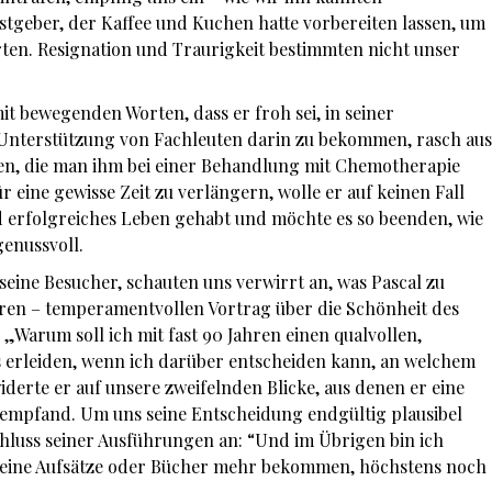
stgeber, der Kaffee und Kuchen hatte vorbereiten lassen, um
rten. Resignation und Traurigkeit bestimmten nicht unser
it bewegenden Worten, dass er froh sei, in seiner
 Unterstützung von Fachleuten darin zu bekommen, rasch aus
len, die man ihm bei einer Behandlung mit Chemotherapie
 eine gewisse Zeit zu verlängern, wolle er auf keinen Fall
d erfolgreiches Leben gehabt und möchte es so beenden, wie
genussvoll.
seine Besucher, schauten uns verwirrt an, was Pascal zu
ren – temperamentvollen Vortrag über die Schönheit des
„Warum soll ich mit fast 90 Jahren einen qualvollen,
 erleiden, wenn ich darüber entscheiden kann, an welchem
iderte er auf unsere zweifelnden Blicke, aus denen er eine
ht empfand. Um uns seine Entscheidung endgültig plausibel
chluss seiner Ausführungen an: “Und im Übrigen bin ich
 keine Aufsätze oder Bücher mehr bekommen, höchstens noch