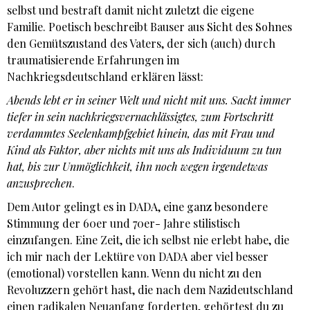
selbst und bestraft damit nicht zuletzt die eigene
Familie. Poetisch beschreibt Bauser aus Sicht des Sohnes
den Gemütszustand des Vaters, der sich (auch) durch
traumatisierende Erfahrungen im
Nachkriegsdeutschland erklären lässt:
Abends lebt er in seiner Welt und nicht mit uns. Sackt immer
tiefer in sein nachkriegsvernachlässigtes, zum Fortschritt
verdammtes Seelenkampfgebiet hinein, das mit Frau und
Kind als Faktor, aber nichts mit uns als Individuum zu tun
hat, bis zur Unmöglichkeit, ihn noch wegen irgendetwas
anzusprechen
.
Dem Autor gelingt es in DADA, eine ganz besondere
Stimmung der 60er und 70er- Jahre stilistisch
einzufangen. Eine Zeit, die ich selbst nie erlebt habe, die
ich mir nach der Lektüre von DADA aber viel besser
(emotional) vorstellen kann. Wenn du nicht zu den
Revoluzzern gehört hast, die nach dem Nazideutschland
einen radikalen Neuanfang forderten, gehörtest du zu